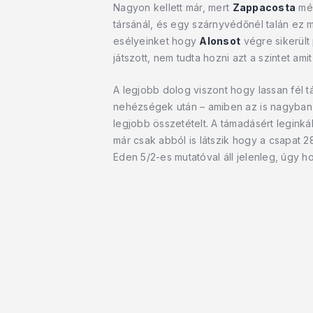
Nagyon kellett már, mert
Zappacosta
még
társánál, és egy szárnyvédőnél talán ez 
esélyeinket hogy
Alonsot
végre sikerült
játszott, nem tudta hozni azt a szintet ami
A legjobb dolog viszont hogy lassan fél t
nehézségek után – amiben az is nagyban k
legjobb összetételt. A támadásért leginká
már csak abból is látszik hogy a csapat 2
Eden 5/2-es mutatóval áll jelenleg, úgy ho