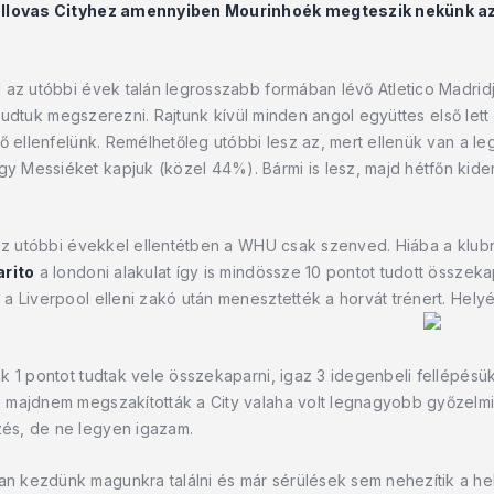
 éllovas Cityhez amennyiben Mourinhoék megteszik nekünk az
 az utóbbi évek talán legrosszabb formában lévő Atletico Madrid
t tudtuk megszerezni. Rajtunk kívül minden angol együttes első lett
ő ellenfelünk. Remélhetőleg utóbbi lesz az, mert ellenük van a le
 Messiéket kapjuk (közel 44%). Bármi is lesz, majd hétfőn kider
 az utóbbi évekkel ellentétben a WHU csak szenved. Hiába a klub
arito
a londoni alakulat így is mindössze 10 pontot tudott összek
a Liverpool elleni zakó után menesztették a horvát trénert. Hely
k 1 pontot tudtak vele összekaparni, igaz 3 idegenbeli fellépésük
 majdnem megszakították a City valaha volt legnagyobb győzelm
és, de ne legyen igazam.
 kezdünk magunkra találni és már sérülések sem nehezítik a hel