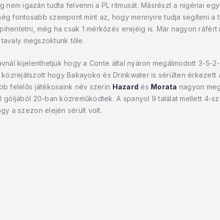
 nem igazán tudta felvenni a PL ritmusát. Másrészt a nigériai e
még fontosabb szempont mint az, hogy mennyire tudja segíteni a t
 pihentetni, még ha csak 1 mérkőzés erejéig is. Már nagyon ráfért
t tavaly megszoktunk tőle.
ávnál kijelenthetjük hogy a Conte által nyáron megálmodott 3-5-2
özrejátszott hogy Bakayoko és Drinkwater is sérülten érkezett a
bb felelős játékosaink név szerin
Hazard
és
Morata
nagyon megé
8 góljából 20-ban közreműködtek. A spanyol 9 találat mellett 4-sz
gy a szezon elején sérült volt.