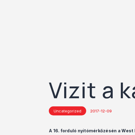
Vizit a
Uncategorized
2017-12-09
A 16. forduló nyitómérkőzésén a West