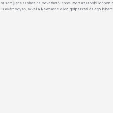
kor sem jutna szóhoz ha bevethető lenne, mert az utóbbi időben 
 is akárhogyan, mivel a Newcastle ellen gólpasszal és egy kiharco