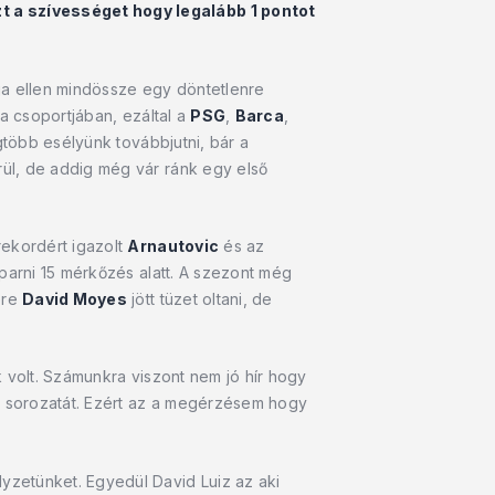
t a szívességet hogy legalább 1 pontot
ja ellen mindössze egy döntetlenre
 a csoportjában, ezáltal a
PSG
,
Barca
,
gtöbb esélyünk továbbjutni, bár a
ül, de addig még vár ránk egy első
rekordért igazolt
Arnautovic
és az
aparni 15 mérkőzés alatt. A szezont még
ére
David Moyes
jött tüzet oltani, de
 volt. Számunkra viszont nem jó hír hogy
i sorozatát. Ezért az a megérzésem hogy
yzetünket. Egyedül David Luiz az aki