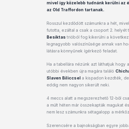
mivel így közelebb tudnánk kerülni az
az Old Traffordon tartanak.
Rosszul kezdődött számunkra a hét, mivel
futotta, ezáltal a csak a csoport 2. helyé
Besiktas
trióból fog kikerülni a következ
legnagyobb valószínűsége annak van hogy
látásra könnyűnek ígérkező feladat.
Ha a tabellára nézünk azt láthatjuk hogy
utóbbi években újra magára találó
Chich
Slaven Biliccsel
a kispadon kezdték, de 
eddig nem nagyon sikerült neki.
4 meccs alatt a megszerezhető 12-ből csa
a múlt héten már összekapták magukat és
nem lesz számunkra sétagalopp a mérkőz
Szerencsére a bajnokságban egyre jobban