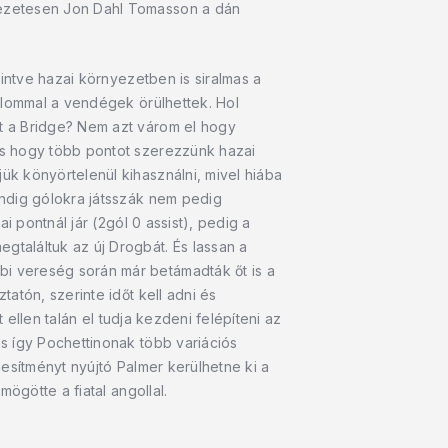
vezetesen Jon Dahl Tomasson a dán
intve hazai környezetben is siralmas a
alommal a vendégek örülhettek. Hol
t a Bridge? Nem azt várom el hogy
és hogy több pontot szerezzünk hazai
k könyörtelenül kihasználni, mivel hiába
indig gólokra játsszák nem pedig
 pontnál jár (2gól 0 assist), pedig a
találtuk az új Drogbát. És lassan a
i vereség során már betámadták őt is a
atón, szerinte időt kell adni és
 ellen talán el tudja kezdeni felépíteni az
s így Pochettinonak több variációs
esítményt nyújtó Palmer kerülhetne ki a
ögötte a fiatal angollal.