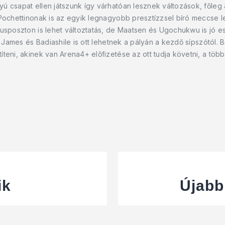
ú csapat ellen játszunk így várhatóan lesznek változások, főleg
 Pochettinonak is az egyik legnagyobb presztízzsel bíró meccse l
pusposzton is lehet változtatás, de Maatsen és Ugochukwu is jó e
l James és Badiashile is ott lehetnek a pályán a kezdő sípszótól. B
íteni, akinek van Arena4+ előfizetése az ott tudja követni, a tö
ik
Újabb