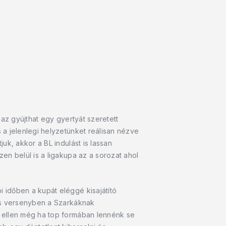
az gyújthat egy gyertyát szeretett
a jelenlegi helyzetünket reálisan nézve
uk, akkor a BL indulást is lassan
en belül is a ligakupa az a sorozat ahol
 időben a kupát eléggé kisajátító
ncs versenyben a Szarkáknak
y ellen még ha top formában lennénk se