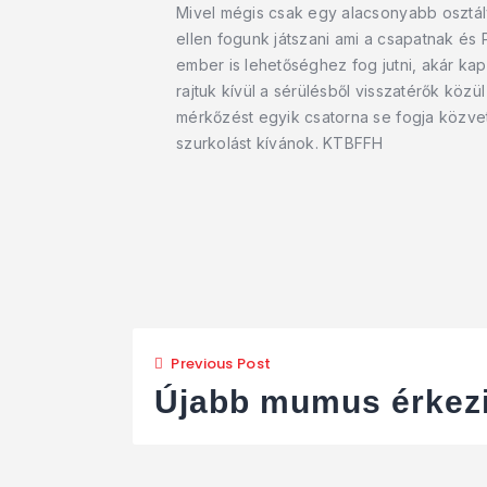
Mivel mégis csak egy alacsonyabb osztály
ellen fogunk játszani ami a csapatnak és
ember is lehetőséghez fog jutni, akár ka
rajtuk kívül a sérülésből visszatérők közü
mérkőzést egyik csatorna se fogja közvet
szurkolást kívánok. KTBFFH
Previous Post
Újabb mumus érkez