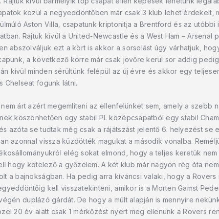
Rajtuk kívül bármelyik top csapat ellen képesek lehetünk legaláb
sapatok közül a negyeddöntőben már csak 3 klub lehet érdekelt, miv
lmúló Aston Villa, csapatunk kriptonitja a Brentford és az utóbbi
tban. Rajtuk kívül a United-Newcastle és a West Ham – Arsenal p
en abszolváljuk ezt a kört is akkor a sorsolást úgy várhatjuk, 
 kapunk, a következő körre már csak jövőre kerül sor addig pedi
nán kívül minden sérültünk felépül az új évre és akkor egy teljes
 Chelseat fogunk látni.
nem árt azért megemlíteni az ellenfelünket sem, amely a szebb 
ének köszönhetően egy stabil PL középcsapatból egy stabil Cham
 azóta se tudtak még csak a rájátszást jelentő 6. helyezést se e
nan azonnal vissza küzdötték magukat a második vonalba. Remélj
ékosállományukról elég sokat elmond, hogy a teljes keretük nem é
ell hogy kötelező a győzelem. A két klub már nagyon rég óta nem 
 a bajnokságban. Ha pedig arra kíváncsi valaki, hogy a Rovers mi
egyeddöntőig kell visszatekinteni, amikor is a Morten Gamst Ped
on végén duplázó gárdát. De hogy a múlt alapján is mennyire nekünk
zel 20 év alatt csak 1 mérkőzést nyert meg ellenünk a Rovers re