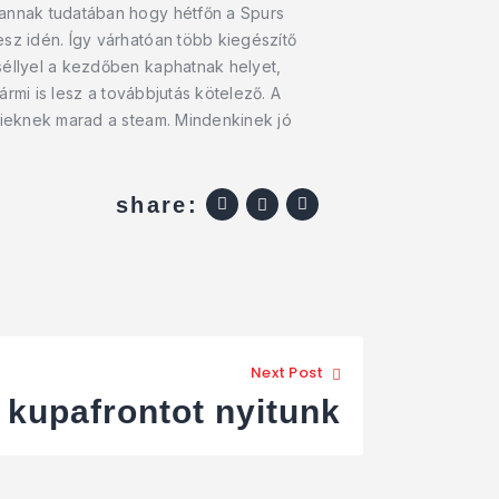
 annak tudatában hogy hétfőn a Spurs
esz idén. Így várhatóan több kiegészítő
séllyel a kezdőben kaphatnak helyet,
ármi is lesz a továbbjutás kötelező. A
bbieknek marad a steam. Mindenkinek jó
share:
Next Post
 kupafrontot nyitunk