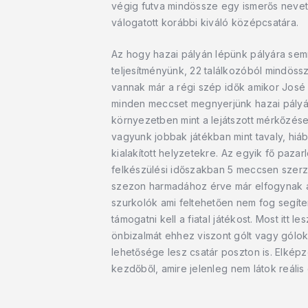
végig futva mindössze egy ismerős neve
válogatott korábbi kiváló középcsatára.
Az hogy hazai pályán lépünk pályára semmi
teljesítményünk, 22 találkozóból mindöss
vannak már a régi szép idők amikor José
minden meccset megnyerjünk hazai pályán
környezetben mint a lejátszott mérkőzése
vagyunk jobbak játékban mint tavaly, hiá
kialakított helyzetekre. Az egyik fő pazar
felkészülési időszakban 5 meccsen szerz
szezon harmadához érve már elfogynak az
szurkolók ami feltehetően nem fog segíten
támogatni kell a fiatal játékost. Most itt
önbizalmát ehhez viszont gólt vagy gólok
lehetősége lesz csatár poszton is. Elképz
kezdőből, amire jelenleg nem látok reális