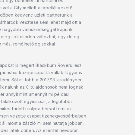
b egy döntetlent kiharcolni és
el a City mellett a tabellát vezető
 időben kedvenc üzleti partnerünk a
árharcok vesztese sem lehet majd ott a
hogy nagyobb valószínűséggel kapunk
g még sok minden változhat, egy dolog
en más, remélhetőleg sokkal
napokat is megért Blackburn Rovers lesz
pionship középcsapattá váltak. Ugyanis
lérni. Sőt mi több a 2017/18-as idényben
ük nálunk az új tulajdonosok nem fognak
r annyit mint amennyit mi például
találkozott egymással, a legutóbbi
kor tudott utoljára borsot törni az
ersen vezette csapat tizenegyespárbajban
 áll most a zászló mi sem mutatja jobban,
ndes játékidőben. Az ellenfél névsorán