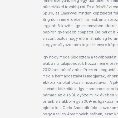
lenne esélyünk még egy döntetlenre sem. 
büntetőkkel továbbjutni. És a felsőházi c
Spurs, az Emeryvel minden képzeletet felü
Brighton sem érdekelt már ebben a soroza
legjobb 8 között. Így amennyiben sikeres
papíron gyengébb csapatot. De bárkit is
viszont biztos hogy előre láthatólag Fofa
kiegyensúlyozottabb teljesítményre képes
Így hogy megelőlegeztem a továbbjutást, 
akik az új tulajdonosok hozzá nem értés
2012-ben búcsúztak a Premier Leaguetől és
még a harmadosztályt is megjárták, ahon
ekkora károkat okozni hosszútávon. A ját
Laviáért kifizettünk, így mondanom sem k
párharc az első BL győzelmünk évében volt
orrunk alá akkor egy 2009-es ligakupa n
ejtette ki a Carlo Ancelotti féle, a szez
hogy a teljes Abramovich érában, azaz kö