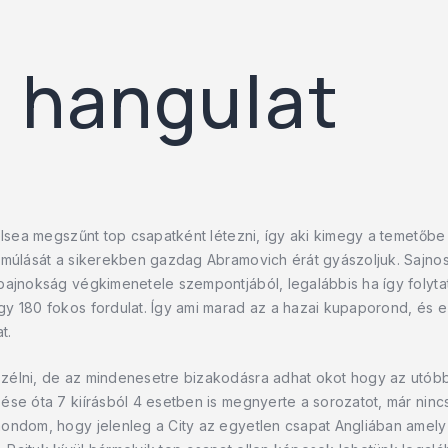
 hangulat
elsea megszűnt top csapatként létezni, így aki kimegy a temetőbe 
lmúlását a sikerekben gazdag Abramovich érát gyászoljuk. Sajnos 
ajnokság végkimenetele szempontjából, legalábbis ha így folytatj
y 180 fokos fordulat. Így ami marad az a hazai kupaporond, és ez
t.
élni, de az mindenesetre bizakodásra adhat okot hogy az utóbbi
ése óta 7 kiírásból 4 esetben is megnyerte a sorozatot, már ni
mondom, hogy jelenleg a City az egyetlen csapat Angliában amel