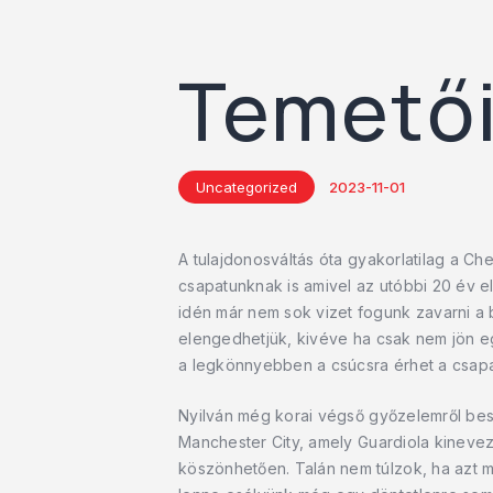
Temetői
Uncategorized
2023-11-01
A tulajdonosváltás óta gyakorlatilag a Ch
csapatunknak is amivel az utóbbi 20 év e
idén már nem sok vizet fogunk zavarni a b
elengedhetjük, kivéve ha csak nem jön eg
a legkönnyebben a csúcsra érhet a csapa
Nyilván még korai végső győzelemről besz
Manchester City, amely Guardiola kinevez
köszönhetően. Talán nem túlzok, ha azt 