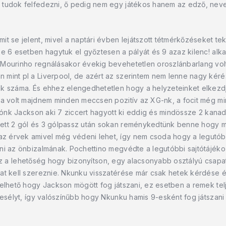
t tudok felfedezni, ő pedig nem egy játékos hanem az edző, ne
t se jelent, mivel a naptári évben lejátszott tétmérkőzéseket tek
ze 6 esetben hagytuk el győztesen a pályát és 9 azaz kilenc! alk
 Mourinho regnálásakor évekig bevehetetlen oroszlánbarlang vol
 mint pl a Liverpool, de azért az szerintem nem lenne nagy kér
k száma. És ehhez elengedhetetlen hogy a helyzeteinket elkezdjü
ba volt majdnem minden meccsen pozitív az XG-nk, a focit még m
lónk Jackson aki 7 ziccert hagyott ki eddig és mindössze 2 kanadai
ett 2 gól és 3 gólpassz után sokan reménykedtünk benne hogy meg
 érvek amivel még védeni lehet, így nem csoda hogy a legutóbb
i az önbizalmának. Pochettino megvédte a legutóbbi sajtótájékozt
 lesz a lehetőség hogy bizonyítson, egy alacsonyabb osztályú csapat
at kell szereznie. Nkunku visszatérése már csak hetek kérdése é
elhető hogy Jackson mögött fog játszani, ez esetben a remek telj
 esélyt, így valószínűbb hogy Nkunku hamis 9-esként fog játszani m
Nicolas Jackson az egyik leginkább alulteljesítő játékosunk