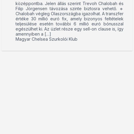
középpontba. Jelen állás szerint Trevoh Chalobah és
Filip Jörgensen távozása szinte biztosra vehető. 🔹
Chalobah végleg Olaszországba igazolhat. A transzfer
értéke 30 millió euró fix, amely bizonyos feltételek
teljesülése esetén további 6 millió euró bónusszal
egészülhet ki. Az üzlet része egy sell-on clause is, így
amennyiben a […]
Magyar Chelsea Szurkolói Klub