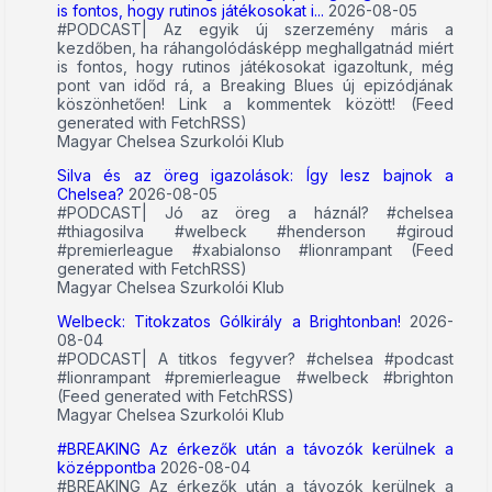
is fontos, hogy rutinos játékosokat i...
2026-08-05
#PODCAST| Az egyik új szerzemény máris a
kezdőben, ha ráhangolódásképp meghallgatnád miért
is fontos, hogy rutinos játékosokat igazoltunk, még
pont van időd rá, a Breaking Blues új epizódjának
köszönhetően! Link a kommentek között! (Feed
generated with FetchRSS)
Magyar Chelsea Szurkolói Klub
Silva és az öreg igazolások: Így lesz bajnok a
Chelsea?
2026-08-05
#PODCAST| Jó az öreg a háznál? #chelsea
#thiagosilva #welbeck #henderson #giroud
#premierleague #xabialonso #lionrampant (Feed
generated with FetchRSS)
Magyar Chelsea Szurkolói Klub
Welbeck: Titokzatos Gólkirály a Brightonban!
2026-
08-04
#PODCAST| A titkos fegyver? #chelsea #podcast
#lionrampant #premierleague #welbeck #brighton
(Feed generated with FetchRSS)
Magyar Chelsea Szurkolói Klub
#BREAKING Az érkezők után a távozók kerülnek a
középpontba
2026-08-04
#BREAKING Az érkezők után a távozók kerülnek a