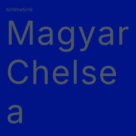
történetünk
Magyar
Chelse
a