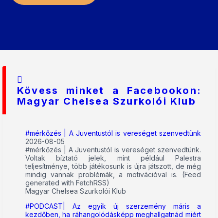
Kövess minket a Facebookon:
Magyar Chelsea Szurkolói Klub
#mérkőzés | A Juventustól is vereséget szenvedtünk
2026-08-05
#mérkőzés | A Juventustól is vereséget szenvedtünk.
Voltak bíztató jelek, mint például Palestra
teljesítménye, több játékosunk is újra játszott, de még
mindig vannak problémák, a motivációval is. (Feed
generated with FetchRSS)
Magyar Chelsea Szurkolói Klub
#PODCAST| Az egyik új szerzemény máris a
kezdőben, ha ráhangolódásképp meghallgatnád miért