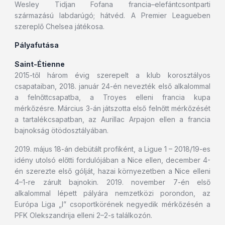
Wesley Tidjan Fofana francia–elefántcsontparti
származású labdarúgó; hátvéd. A Premier Leagueben
szereplő Chelsea játékosa.
Pályafutása
Saint-Étienne
2015-től három évig szerepelt a klub korosztályos
csapataiban, 2018. január 24-én nevezték első alkalommal
a felnőttcsapatba, a Troyes elleni francia kupa
mérkőzésre. Március 3-án játszotta első felnőtt mérkőzését
a tartalékcsapatban, az Aurillac Arpajon ellen a francia
bajnokság ötödosztályában.
2019. május 18-án debütált profiként, a Ligue 1 – 2018/19-es
idény utolsó előtti fordulójában a Nice ellen, december 4-
én szerezte első gólját, hazai környezetben a Nice elleni
4–1-re zárult bajnokin. 2019. november 7-én első
alkalommal lépett pályára nemzetközi porondon, az
Európa Liga „I” csoportkörének negyedik mérkőzésén a
PFK Olekszandrija elleni 2–2-s találkozón.