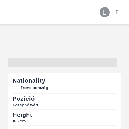
Főoldal
Podcast
Cikkek
Premier League 26/27
Férfi Csapat
Női Csapat
Szurkolói klub
Nationality
Franciaország
Pozíció
Középhátvéd
Height
185 cm