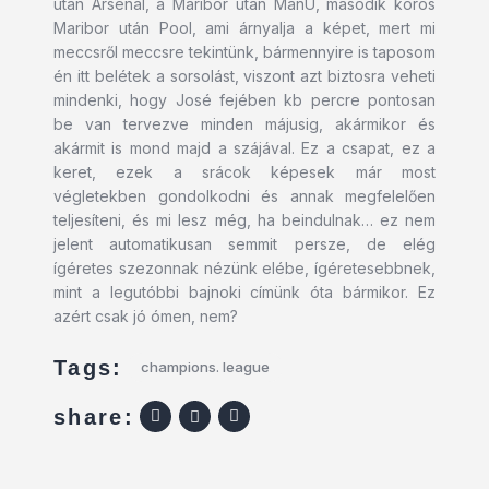
után Arsenal, a Maribor után ManU, második körös
Maribor után Pool, ami árnyalja a képet, mert mi
meccsről meccsre tekintünk, bármennyire is taposom
én itt belétek a sorsolást, viszont azt biztosra veheti
mindenki, hogy José fejében kb percre pontosan
be van tervezve minden májusig, akármikor és
akármit is mond majd a szájával. Ez a csapat, ez a
keret, ezek a srácok képesek már most
végletekben gondolkodni és annak megfelelően
teljesíteni, és mi lesz még, ha beindulnak… ez nem
jelent automatikusan semmit persze, de elég
ígéretes szezonnak nézünk elébe, ígéretesebbnek,
mint a legutóbbi bajnoki címünk óta bármikor. Ez
azért csak jó ómen, nem?
Tags:
champions. league
share: