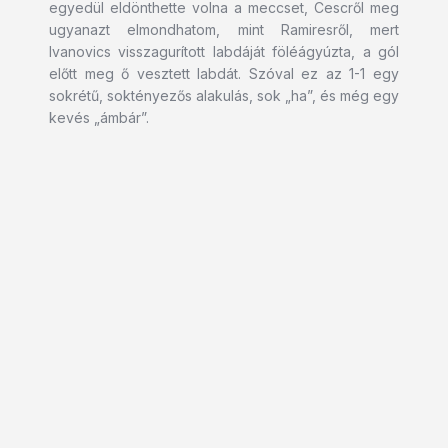
egyedül eldönthette volna a meccset, Cescről meg
ugyanazt elmondhatom, mint Ramiresről, mert
Ivanovics visszagurított labdáját föléágyúzta, a gól
előtt meg ő vesztett labdát. Szóval ez az 1-1 egy
sokrétű, soktényezős alakulás, sok „ha”, és még egy
kevés „ámbár”.