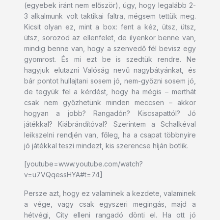
(egyebek iránt nem először), úgy, hogy legalább 2-
3 alkalmunk volt taktikai faltra, mégsem tettük meg.
Kicsit olyan ez, mint a box: fent a kéz, ütsz, ütsz,
ütsz, sorozod az ellenfelet, de ilyenkor benne van,
mindig benne van, hogy a szenvedő fél bevisz egy
gyomrost. És mi ezt be is szedtük rendre. Ne
hagyjuk elutazni Valóság nevű nagybátyánkat, és
bár pontot hullajtani sosem jó, nem-győzni sosem jó,
de tegyük fel a kérdést, hogy ha mégis – merthát
csak nem győzhetünk minden meccsen – akkor
hogyan a jobb? Rangadón? Kiscsapattól? Jó
játékkal? Kiábrándítóval? Szerintem a Schalkéval
leikszelni rendjén van, főleg, ha a csapat többnyire
jó játékkal teszi mindezt, kis szerencse híján botlik.
[youtube=www.youtube.com/watch?
v=u7VQqessHYA#t=74]
Persze azt, hogy ez valaminek a kezdete, valaminek
a vége, vagy csak egyszeri megingás, majd a
hétvégi, City elleni rangadó dönti el. Ha ott jó