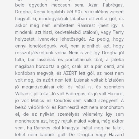
bele egyetlen meccsen sem. Ázár, Fabrégas,
Drogba, Remy legalább két 90+ százalékos ziccert
hagyott ki, mindegyikőjük lábában ott volt a gól, és
akkor még nem említettem Ramirest (mert így is
mindenki azt hiszi, kedvtelésből utálom), vagy Terry
helyzetét, Ivanovics lehetőségét. Az pedig, hogy
ennyi lehetőségünk volt, nem jelentheti azt, hogy
rosszul játszottunk volna. Nem is volt így. Drogba jól
tolta, bár lassúnak és pontatlannak tűnt, a játéka
magában hordozta a gólt, csak az a pár centi, ami
korábban megvolt, és AZÉRT lett gól, az most nem
volt meg, és azért nem lett. Luisnak voltak bíztatóan
jó megmozdulásai elöl és hátul is, és szerintem
Willian is jól tolta. Jó volt Fabregas, és jó volt Hazard,
jó volt Matics és Courtois sem vallott szégyent. A
belső védőinkről és Ramiresről ezt nem mondhatom
el, de ez nyilván személyes vélemény. Így sem
mondhatom azt, hogy rajtuk múlott volna, még akkor
sem, ha Ramires elöl kihagyta, hátul meg ha faltol,
lehet nem kapunk gólt. De Drogba vagy Hazard