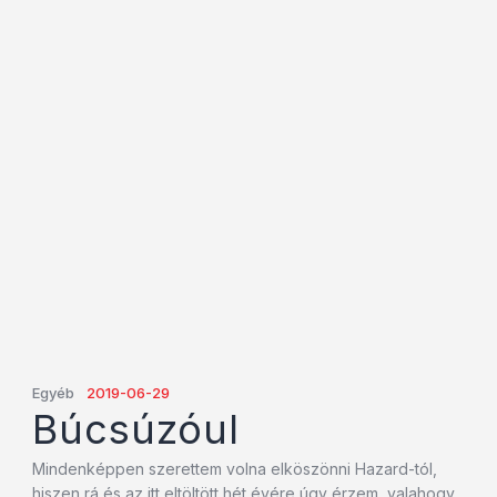
Egyéb
2019-06-29
Búcsúzóul
Mindenképpen szerettem volna elköszönni Hazard-tól,
hiszen rá és az itt eltöltött hét évére úgy érzem, valahogy