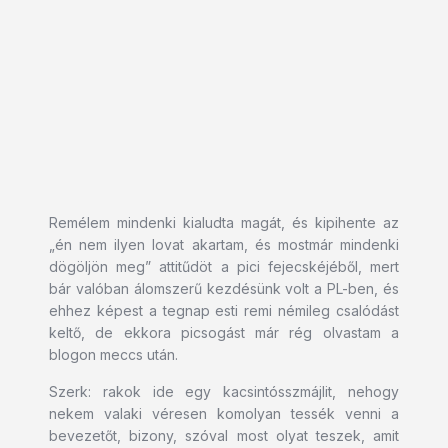
Remélem mindenki kialudta magát, és kipihente az
„én nem ilyen lovat akartam, és mostmár mindenki
dögöljön meg” attitűdöt a pici fejecskéjéből, mert
bár valóban álomszerű kezdésünk volt a PL-ben, és
ehhez képest a tegnap esti remi némileg csalódást
keltő, de ekkora picsogást már rég olvastam a
blogon meccs után.
Szerk: rakok ide egy kacsintósszmájlit, nehogy
nekem valaki véresen komolyan tessék venni a
bevezetőt, bizony, szóval most olyat teszek, amit