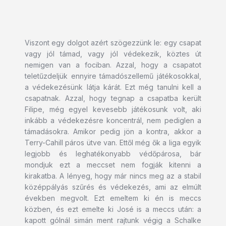
Viszont egy dolgot azért szögezzünk le: egy csapat
vagy jól támad, vagy jól védekezik, köztes út
nemigen van a fociban. Azzal, hogy a csapatot
teletűzdeljük ennyire támadószellemű játékosokkal,
a védekezésünk látja kárát. Ezt még tanulni kell a
csapatnak. Azzal, hogy tegnap a csapatba került
Filipe, még egyel kevesebb játékosunk volt, aki
inkább a védekezésre koncentrál, nem pediglen a
támadásokra. Amikor pedig jön a kontra, akkor a
Terry-Cahill páros ütve van. Ettől még ők a liga egyik
legjobb és leghatékonyabb védőpárosa, bár
mondjuk ezt a meccset nem fogják kitenni a
kirakatba. A lényeg, hogy már nincs meg az a stabil
középpályás szűrés és védekezés, ami az elmúlt
években megvolt. Ezt emeltem ki én is meccs
közben, és ezt emelte ki José is a meccs után: a
kapott gólnál simán ment rajtunk végig a Schalke