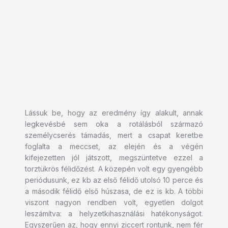
Lássuk be, hogy az eredmény így alakult, annak
legkevésbé sem oka a rotálásból származó
személycserés támadás, mert a csapat keretbe
foglalta a meccset, az elején és a végén
kifejezetten jól játszott, megszüntetve ezzel a
torztükrös félidőzést. A közepén volt egy gyengébb
periódusunk, ez kb az első félidő utolsó 10 perce és
a második félidő első húszasa, de ez is kb. A többi
viszont nagyon rendben volt, egyetlen dolgot
leszámítva: a helyzetkihasználási hatékonyságot.
Egyszerűen az, hogy ennyi ziccert rontunk, nem fér