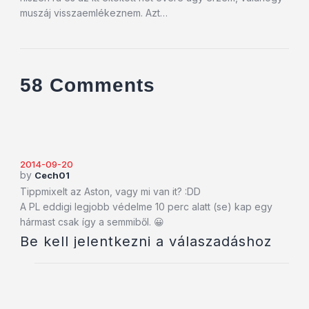
muszáj visszaemlékeznem. Azt…
58 Comments
2014-09-20
by
Cech01
Tippmixelt az Aston, vagy mi van it? :DD
A PL eddigi legjobb védelme 10 perc alatt (se) kap egy
hármast csak így a semmiből. 😀
Be kell jelentkezni a válaszadáshoz