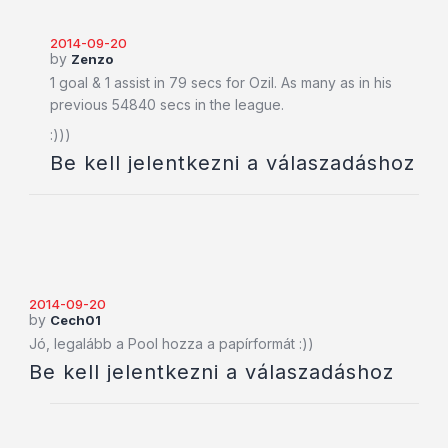
2014-09-20
by
Zenzo
1 goal & 1 assist in 79 secs for Ozil. As many as in his
previous 54840 secs in the league.
:)))
Be kell jelentkezni a válaszadáshoz
2014-09-20
by
Cech01
Jó, legalább a Pool hozza a papírformát :))
Be kell jelentkezni a válaszadáshoz