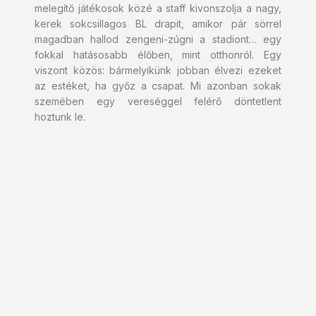
melegítő játékosok közé a staff kivonszolja a nagy,
kerek sokcsillagos BL drapit, amikor pár sörrel
magadban hallod zengeni-zúgni a stadiont… egy
fokkal hatásosabb élőben, mint otthonról. Egy
viszont közös: bármelyikünk jobban élvezi ezeket
az estéket, ha győz a csapat. Mi azonban sokak
szemében egy vereséggel felérő döntetlent
hoztunk le.