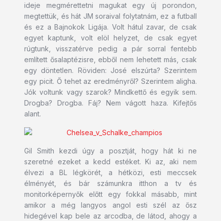
ideje megmérettetni magukat egy új porondon,
megtettük, és hát JM soraival folytatnám, ez a futball
és ez a Bajnokok Ligája. Volt hátul zavar, de csak
egyet kaptunk, volt elöl helyzet, de csak egyet
rúgtunk, visszatérve pedig a pár sorral fentebb
említett ősalaptézisre, ebből nem lehetett más, csak
egy döntetlen. Röviden: José elszúrta? Szerintem
egy picit. Ő tehet az eredményről? Szerintem aligha.
Jók voltunk vagy szarok? Mindkettő és egyik sem.
Drogba? Drogba. Fáj? Nem vágott haza. Kifejtős
alant.
Gil Smith kezdi úgy a posztját, hogy hát ki ne
szeretné ezeket a kedd estéket. Ki az, aki nem
élvezi a BL légkörét, a hétközi, esti meccsek
élményét, és bár számunkra itthon a tv és
monitorképernyők előtt egy fokkal másabb, mint
amikor a még langyos angol esti szél az ősz
hidegével kap bele az arcodba, de látod, ahogy a