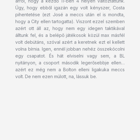
arról, hogy a kezdő 11-ben 4 helyen változtattunk.
Úgy, hogy ebből igazán egy volt kényszer, Costa
pihentetése (ezt José a meccs után el is mondta,
hogy a City ellen tartogatta). Viszont ezzel szemben
azért ott áll az, hogy nem egy idegen taktikával
álltunk fel, és a belépő játékosok közül max másfél
volt debütáns, szóval azért a keretnek ezt el kellett
volna bírnia. Igen, ennél jobban nehéz összekócolni
egy csapatot. És hát elviselni vagy sem, a BL
nyitányon, a csoport második legerősebbje ellen…
azért ez még nem a Bolton elleni ligakuka meccs
volt. De nem ezen múlott, na, lássuk be.