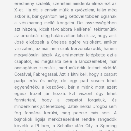
eredmény születik, szerintem mindenki elnézi ezt az
X-et. Ha ott is ennyin múlik a győzelem, talán még
akkor is, bár gyanítom még kettővel többen ugranak
a vészharang mellé kongatni. De összességében
azt hiszem, kicsit távolabbra kell(ene) tekintenünk
az orrunknál: elég határozottan látszik az, hogy amit
José elképzelt a Chelsea egére vízióként, amikor
visszatért, az már nem csak körvonalazódik, hanem
megvalósulni látszik. Az, ami mentén felépítette ezt a
csapatot, és megtalálta bele a láncszemeket, már
önmagában zseniális, mert működik. Instant oldódó
Costával, Fabregassal. Azt is látni kell, hogy a csapat
padja erős és mély, de egy pad sosem lehet
egyenértékű a kezdővel, bár a miénk most azért
egész közel jár hozzá. Ezt viszont úgy lehet
fenntartani, hogy a csapatot forgatjuk, és
mindenkinek jut lehetőség. Játék nélkül Drogba sem
fog formába kerülni, meg persze más sem. A
bajnokok ligája mérkőzéseinket rendre rangadók
követik a PL-ben, a Schalke után City, a Sporting