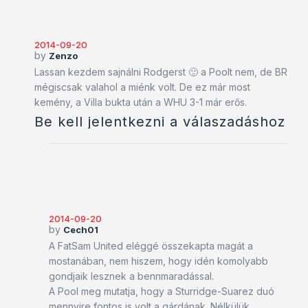
2014-09-20
by
Zenzo
Lassan kezdem sajnálni Rodgerst 🙂 a Poolt nem, de BR
mégiscsak valahol a miénk volt. De ez már most
kemény, a Villa bukta után a WHU 3-1 már erős.
Be kell jelentkezni a válaszadáshoz
2014-09-20
by
Cech01
A FatSam United eléggé összekapta magát a
mostanában, nem hiszem, hogy idén komolyabb
gondjaik lesznek a bennmaradással.
A Pool meg mutatja, hogy a Sturridge-Suarez duó
mennyire fontos is volt a gárdának. Nélkülük