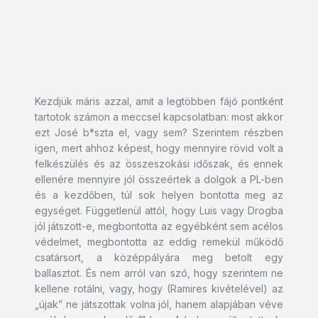
Kezdjük máris azzal, amit a legtöbben fájó pontként
tartotok számon a meccsel kapcsolatban: most akkor
ezt José b*szta el, vagy sem? Szerintem részben
igen, mert ahhoz képest, hogy mennyire rövid volt a
felkészülés és az összeszokási időszak, és ennek
ellenére mennyire jól összeértek a dolgok a PL-ben
és a kezdőben, túl sok helyen bontotta meg az
egységet. Függetlenül attól, hogy Luis vagy Drogba
jól játszott-e, megbontotta az egyébként sem acélos
védelmet, megbontotta az eddig remekül működő
csatársort, a középpályára meg betolt egy
ballasztot. És nem arról van szó, hogy szerintem ne
kellene rotálni, vagy, hogy (Ramires kivételével) az
„újak” ne játszottak volna jól, hanem alapjában véve