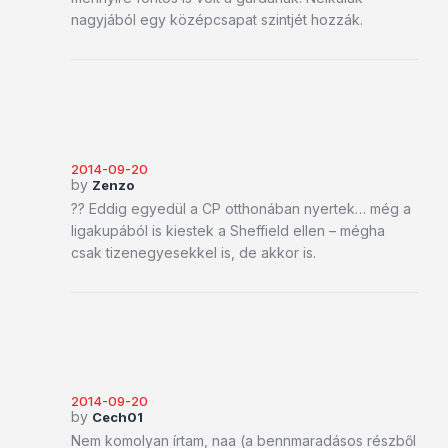
nagyjából egy középcsapat szintjét hozzák.
2014-09-20
by
Zenzo
?? Eddig egyedül a CP otthonában nyertek… még a
ligakupából is kiestek a Sheffield ellen – mégha
csak tizenegyesekkel is, de akkor is.
2014-09-20
by
Cech01
Nem komolyan írtam, naa (a bennmaradásos részből