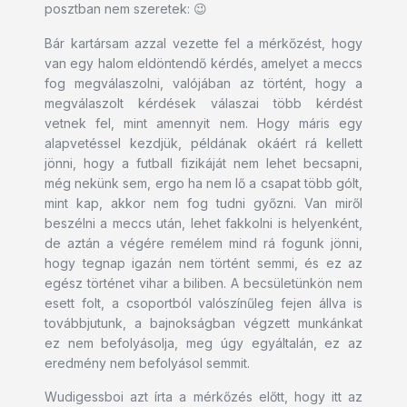
posztban nem szeretek: 😉
Bár kartársam azzal vezette fel a mérkőzést, hogy
van egy halom eldöntendő kérdés, amelyet a meccs
fog megválaszolni, valójában az történt, hogy a
megválaszolt kérdések válaszai több kérdést
vetnek fel, mint amennyit nem. Hogy máris egy
alapvetéssel kezdjük, példának okáért rá kellett
jönni, hogy a futball fizikáját nem lehet becsapni,
még nekünk sem, ergo ha nem lő a csapat több gólt,
mint kap, akkor nem fog tudni győzni. Van miről
beszélni a meccs után, lehet fakkolni is helyenként,
de aztán a végére remélem mind rá fogunk jönni,
hogy tegnap igazán nem történt semmi, és ez az
egész történet vihar a biliben. A becsületünkön nem
esett folt, a csoportból valószínűleg fejen állva is
továbbjutunk, a bajnokságban végzett munkánkat
ez nem befolyásolja, meg úgy egyáltalán, ez az
eredmény nem befolyásol semmit.
Wudigessboi azt írta a mérkőzés előtt, hogy itt az