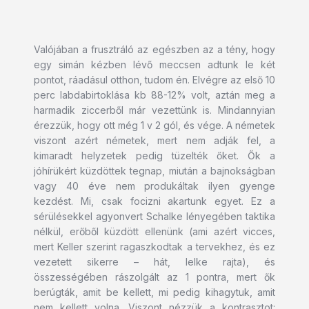
Valójában a frusztráló az egészben az a tény, hogy
egy simán kézben lévő meccsen adtunk le két
pontot, ráadásul otthon, tudom én. Elvégre az első 10
perc labdabirtoklása kb 88-12% volt, aztán meg a
harmadik ziccerből már vezettünk is. Mindannyian
érezzük, hogy ott még 1 v 2 gól, és vége. A németek
viszont azért németek, mert nem adják fel, a
kimaradt helyzetek pedig tüzelték őket. Ők a
jóhírükért küzdöttek tegnap, miután a bajnokságban
vagy 40 éve nem produkáltak ilyen gyenge
kezdést. Mi, csak focizni akartunk egyet. Ez a
sérülésekkel agyonvert Schalke lényegében taktika
nélkül, erőből küzdött ellenünk (ami azért vicces,
mert Keller szerint ragaszkodtak a tervekhez, és ez
vezetett sikerre – hát, lelke rajta), és
összességében rászolgált az 1 pontra, mert ők
berúgták, amit be kellett, mi pedig kihagytuk, amit
nem kellett volna. Viszont nézzük a kontrasztot: