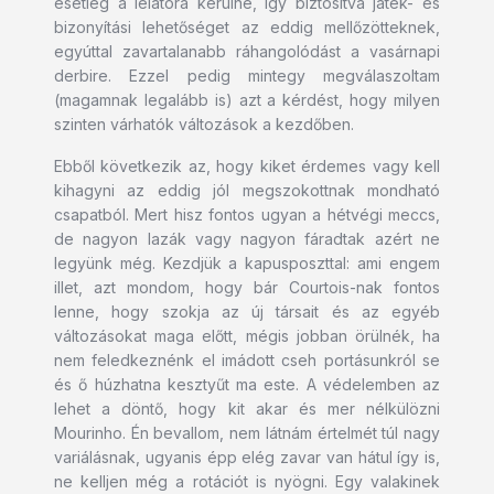
esetleg a lelátóra kerülne, így biztosítva játék- és
bizonyítási lehetőséget az eddig mellőzötteknek,
egyúttal zavartalanabb ráhangolódást a vasárnapi
derbire. Ezzel pedig mintegy megválaszoltam
(magamnak legalább is) azt a kérdést, hogy milyen
szinten várhatók változások a kezdőben.
Ebből következik az, hogy kiket érdemes vagy kell
kihagyni az eddig jól megszokottnak mondható
csapatból. Mert hisz fontos ugyan a hétvégi meccs,
de nagyon lazák vagy nagyon fáradtak azért ne
legyünk még. Kezdjük a kapusposzttal: ami engem
illet, azt mondom, hogy bár Courtois-nak fontos
lenne, hogy szokja az új társait és az egyéb
változásokat maga előtt, mégis jobban örülnék, ha
nem feledkeznénk el imádott cseh portásunkról se
és ő húzhatna kesztyűt ma este. A védelemben az
lehet a döntő, hogy kit akar és mer nélkülözni
Mourinho. Én bevallom, nem látnám értelmét túl nagy
variálásnak, ugyanis épp elég zavar van hátul így is,
ne kelljen még a rotációt is nyögni. Egy valakinek