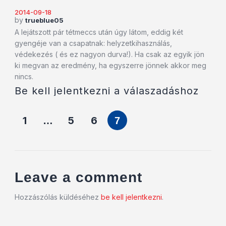
2014-09-18
by
trueblue05
A lejátszott pár tétmeccs után úgy látom, eddig két
gyengéje van a csapatnak: helyzetkihasználás,
védekezés ( és ez nagyon durva!). Ha csak az egyik jön
ki megvan az eredmény, ha egyszerre jönnek akkor meg
nincs.
Be kell jelentkezni a válaszadáshoz
1
5
6
…
7
Leave a comment
Hozzászólás küldéséhez
be kell jelentkezni
.