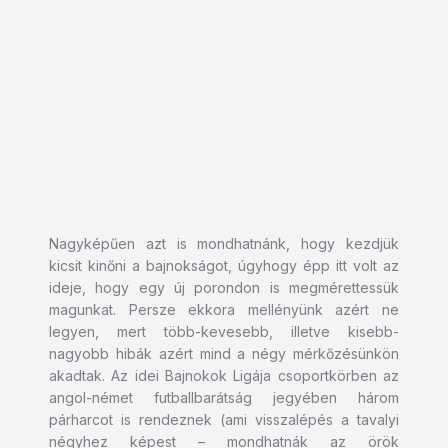
Nagyképűen azt is mondhatnánk, hogy kezdjük
kicsit kinőni a bajnokságot, úgyhogy épp itt volt az
ideje, hogy egy új porondon is megmérettessük
magunkat. Persze ekkora mellényünk azért ne
legyen, mert több-kevesebb, illetve kisebb-
nagyobb hibák azért mind a négy mérkőzésünkön
akadtak. Az idei Bajnokok Ligája csoportkörben az
angol-német futballbarátság jegyében három
párharcot is rendeznek (ami visszalépés a tavalyi
négyhez képest – mondhatnák az örök