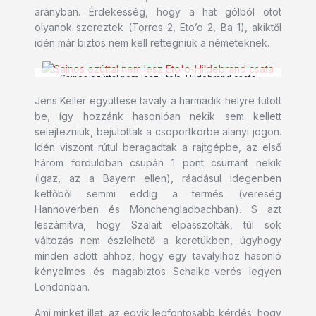
arányban. Érdekesség, hogy a hat gólból ötöt
olyanok szereztek (Torres 2, Eto’o 2, Ba 1), akiktől
idén már biztos nem kell rettegniük a németeknek.
Sajnos ezúttal nem lesz Eto’o-Hildebrand csata
Jens Keller együttese tavaly a harmadik helyre futott
be, így hozzánk hasonlóan nekik sem kellett
selejtezniük, bejutottak a csoportkörbe alanyi jogon.
Idén viszont rútul beragadtak a rajtgépbe, az első
három fordulóban csupán 1 pont csurrant nekik
(igaz, az a Bayern ellen), ráadásul idegenben
kettőből semmi eddig a termés (vereség
Hannoverben és Mönchengladbachban). S azt
leszámítva, hogy Szalait elpasszolták, túl sok
változás nem észlelhető a keretükben, úgyhogy
minden adott ahhoz, hogy egy tavalyihoz hasonló
kényelmes és magabiztos Schalke-verés legyen
Londonban.
Ami minket illet, az egyik legfontosabb kérdés, hogy