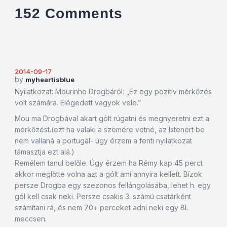
152 Comments
2014-09-17
by
myheartisblue
Nyilatkozat: Mourinho Drogbáról: „Ez egy pozitív mérkőzés
volt számára. Elégedett vagyok vele.”
Mou ma Drogbával akart gólt rúgatni és megnyeretni ezt a
mérkőzést.(ezt ha valaki a szemére vetné, az Istenért be
nem vallaná a portugál- úgy érzem a fenti nyilatkozat
támasztja ezt alá.)
Remélem tanul belőle. Úgy érzem ha Rémy kap 45 perct
akkor meglőtte volna azt a gólt ami annyira kellett. Bízok
persze Drogba egy szezonos fellángolásába, lehet h. egy
gól kell csak neki. Persze csakis 3. számú csatárként
számítani rá, és nem 70+ perceket adni neki egy BL
meccsen.