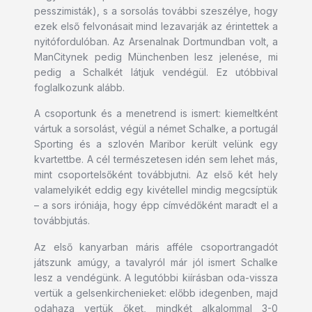
pesszimisták), s a sorsolás további szeszélye, hogy
ezek első felvonásait mind lezavarják az érintettek a
nyitófordulóban. Az Arsenalnak Dortmundban volt, a
ManCitynek pedig Münchenben lesz jelenése, mi
pedig a Schalkét látjuk vendégül. Ez utóbbival
foglalkozunk alább.
A csoportunk és a menetrend is ismert: kiemeltként
vártuk a sorsolást, végül a német Schalke, a portugál
Sporting és a szlovén Maribor került velünk egy
kvartettbe. A cél természetesen idén sem lehet más,
mint csoportelsőként továbbjutni. Az első két hely
valamelyikét eddig egy kivétellel mindig megcsíptük
– a sors iróniája, hogy épp címvédőként maradt el a
továbbjutás.
Az első kanyarban máris afféle csoportrangadót
játszunk amúgy, a tavalyról már jól ismert Schalke
lesz a vendégünk. A legutóbbi kiírásban oda-vissza
vertük a gelsenkirchenieket: előbb idegenben, majd
odahaza vertük őket, mindkét alkalommal 3-0