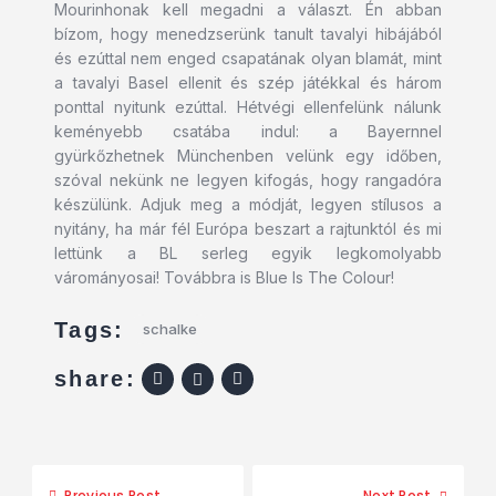
Mourinhonak kell megadni a választ. Én abban
bízom, hogy menedzserünk tanult tavalyi hibájából
és ezúttal nem enged csapatának olyan blamát, mint
a tavalyi Basel ellenit és szép játékkal és három
ponttal nyitunk ezúttal. Hétvégi ellenfelünk nálunk
keményebb csatába indul: a Bayernnel
gyürkőzhetnek Münchenben velünk egy időben,
szóval nekünk ne legyen kifogás, hogy rangadóra
készülünk. Adjuk meg a módját, legyen stílusos a
nyitány, ha már fél Európa beszart a rajtunktól és mi
lettünk a BL serleg egyik legkomolyabb
várományosai! Továbbra is Blue Is The Colour!
Tags:
schalke
share:
Previous Post
Next Post