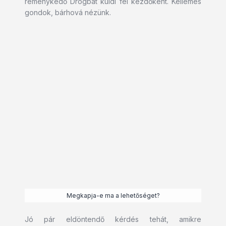
reménykedő Drogbát küldi fel kezdőként. Kellemes
gondok, bárhová nézünk.
Megkapja-e ma a lehetőséget?
Jó pár eldöntendő kérdés tehát, amikre