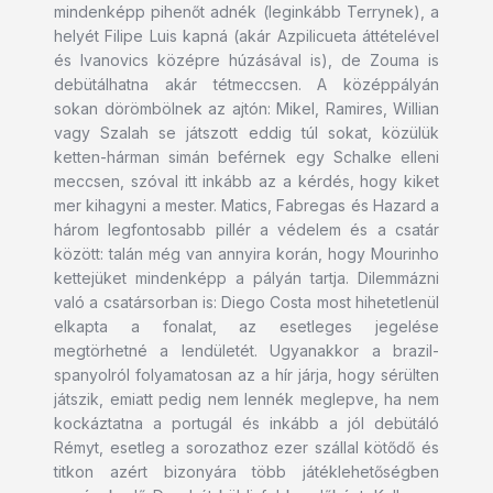
mindenképp pihenőt adnék (leginkább Terrynek), a
helyét Filipe Luis kapná (akár Azpilicueta áttételével
és Ivanovics középre húzásával is), de Zouma is
debütálhatna akár tétmeccsen. A középpályán
sokan dörömbölnek az ajtón: Mikel, Ramires, Willian
vagy Szalah se játszott eddig túl sokat, közülük
ketten-hárman simán beférnek egy Schalke elleni
meccsen, szóval itt inkább az a kérdés, hogy kiket
mer kihagyni a mester. Matics, Fabregas és Hazard a
három legfontosabb pillér a védelem és a csatár
között: talán még van annyira korán, hogy Mourinho
kettejüket mindenképp a pályán tartja. Dilemmázni
való a csatársorban is: Diego Costa most hihetetlenül
elkapta a fonalat, az esetleges jegelése
megtörhetné a lendületét. Ugyanakkor a brazil-
spanyolról folyamatosan az a hír járja, hogy sérülten
játszik, emiatt pedig nem lennék meglepve, ha nem
kockáztatna a portugál és inkább a jól debütáló
Rémyt, esetleg a sorozathoz ezer szállal kötődő és
titkon azért bizonyára több játéklehetőségben