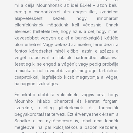
mi a célja Mourinhonak az idei BL-lel – azon belül
pedig a csoportkörrel. Ami engem illet, szerintem
alapvetésként kezeli, hogy mindhárom
ellenfelünknek mögöttünk kell végeznie. Ennek
elérését (feltételezve, hogy az is a cél, hogy minél
kevesebbet vegyen ez el a bajnokságtól) kétféle
úton érheti el. Vagy bekezd az esetén, lerendezni a
fontos kérdéseket minél előbb, aztán ellazázza a
végét rotációval a fiatalok hadrendbe állításával
(esetleg ki se enged a végén); vagy pedig próbálja
a munka minél rövidebb végét megfogni tartalékos
csapatokkal, legfeljebb kicsit megnyomja a végét,
ha nagyon szükséges.
Én inkább utóbbira voksolnék, vagyis arra, hogy
Mourinho inkább pihentetni és keretet forgatni
szeretne, esetleg játékelemek és formációk
begyakoroltatását tervezi. Ezt érvényesnek érzem a
Schalke elleni nyitómeccsre is, tehát nem lennék
meglepve, ha pár kulcsjátékos a padon kezdene,