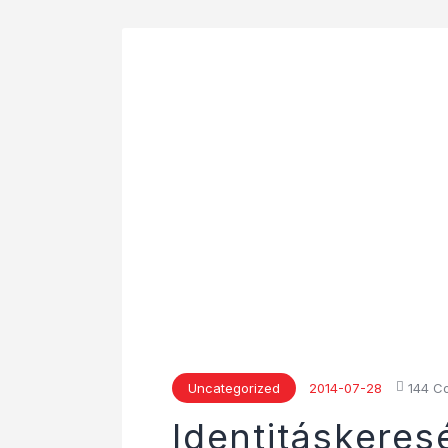
Uncategorized
2014-07-28
144
C
Identitáskeres