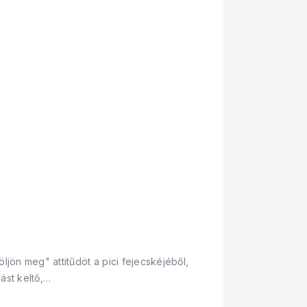
jön meg" attitűdöt a pici fejecskéjéből,
ást keltő,…