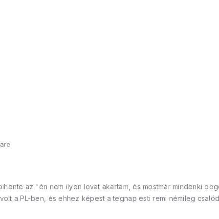
are
ihente az "én nem ilyen lovat akartam, és mostmár mindenki dögöl
olt a PL-ben, és ehhez képest a tegnap esti remi némileg csalód