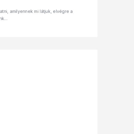
tni, amilyennek mi látjuk, elvégre a
ánk…