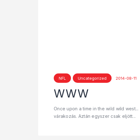
NFL
Uncategorized
2014-08-11
WWW
Once upon a time in the wild wild west..
várakozás. Aztán egyszer csak eljött...