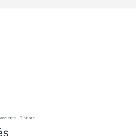
omments
Share
és