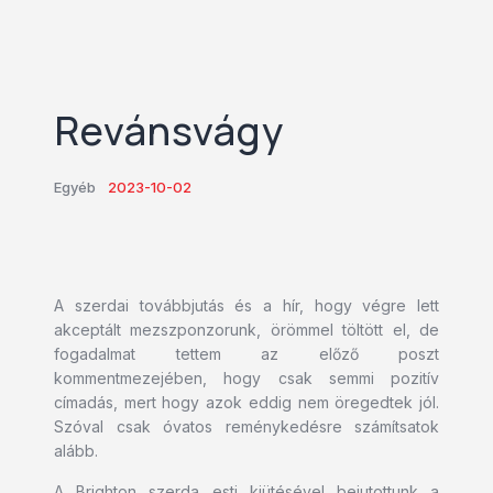
Revánsvágy
Egyéb
2023-10-02
A szerdai továbbjutás és a hír, hogy végre lett
akceptált mezszponzorunk, örömmel töltött el, de
fogadalmat tettem az előző poszt
kommentmezejében, hogy csak semmi pozitív
címadás, mert hogy azok eddig nem öregedtek jól.
Szóval csak óvatos reménykedésre számítsatok
alább.
A Brighton szerda esti kiütésével bejutottunk a