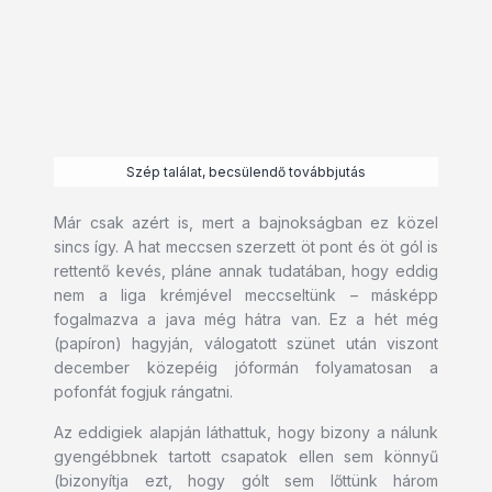
Szép találat, becsülendő továbbjutás
Már csak azért is, mert a bajnokságban ez közel
sincs így. A hat meccsen szerzett öt pont és öt gól is
rettentő kevés, pláne annak tudatában, hogy eddig
nem a liga krémjével meccseltünk – másképp
fogalmazva a java még hátra van. Ez a hét még
(papíron) hagyján, válogatott szünet után viszont
december közepéig jóformán folyamatosan a
pofonfát fogjuk rángatni.
Az eddigiek alapján láthattuk, hogy bizony a nálunk
gyengébbnek tartott csapatok ellen sem könnyű
(bizonyítja ezt, hogy gólt sem lőttünk három