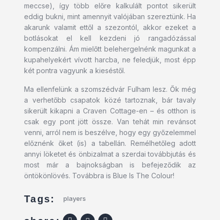
meccse), így több előre kalkulált pontot sikerült
eddig bukni, mint amennyit valójában szereztünk. Ha
akarunk valamit ettől a szezontól, akkor ezeket a
botlásokat el kell kezdeni jó rangadózással
kompenzálni. Ám mielőtt belehergelnénk magunkat a
kupahelyekért vívott harcba, ne feledjük, most épp
két pontra vagyunk a kieséstől.
Ma ellenfelünk a szomszédvár Fulham lesz. Ők még
a verhetőbb csapatok közé tartoznak, bár tavaly
sikerült kikapni a Craven Cottage-en – és otthon is
csak egy pont jött össze. Van tehát min revánsot
venni, arról nem is beszélve, hogy egy győzelemmel
előznénk őket (is) a tabellán. Remélhetőleg adott
annyi löketet és önbizalmat a szerdai továbbjutás és
most már a bajnokságban is befejeződik az
öntökönlövés. Továbbra is Blue Is The Colour!
Tags:
players