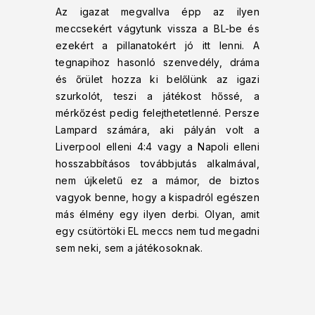
Az igazat megvallva épp az ilyen
meccsekért vágytunk vissza a BL-be és
ezekért a pillanatokért jó itt lenni. A
tegnapihoz hasonló szenvedély, dráma
és őrület hozza ki belőlünk az igazi
szurkolót, teszi a játékost hőssé, a
mérkőzést pedig felejthetetlenné. Persze
Lampard számára, aki pályán volt a
Liverpool elleni 4:4 vagy a Napoli elleni
hosszabbításos továbbjutás alkalmával,
nem újkeletű ez a mámor, de biztos
vagyok benne, hogy a kispadról egészen
más élmény egy ilyen derbi. Olyan, amit
egy csütörtöki EL meccs nem tud megadni
sem neki, sem a játékosoknak.