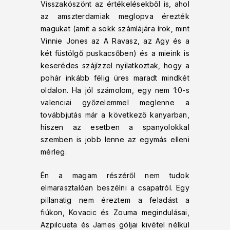
Visszaköszönt az értékelésekből is, ahol
az amszterdamiak meglopva érezték
magukat (amit a sokk számlájára írok, mint
Vinnie Jones az A Ravasz, az Agy és a
két füstölgő puskacsőben) és a mieink is
keserédes szájízzel nyilatkoztak, hogy a
pohár inkább félig üres maradt mindkét
oldalon. Ha jól számolom, egy nem 1:0-s
valenciai győzelemmel meglenne a
továbbjutás már a következő kanyarban,
hiszen az esetben a spanyolokkal
szemben is jobb lenne az egymás elleni
mérleg.
Én a magam részéről nem tudok
elmarasztalóan beszélni a csapatról. Egy
pillanatig nem éreztem a feladást a
fiúkon, Kovacic és Zouma megindulásai,
Azpilcueta és James góljai kivétel nélkül