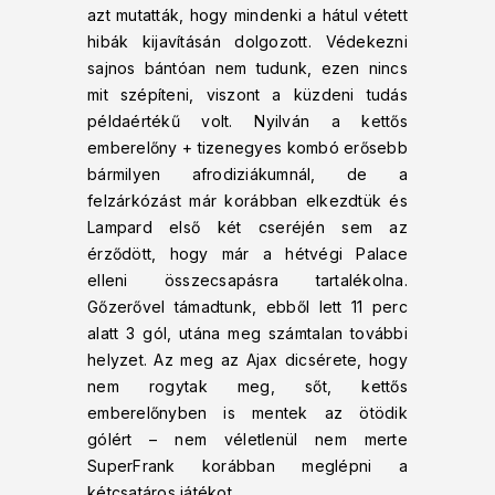
azt mutatták, hogy mindenki a hátul vétett
hibák kijavításán dolgozott. Védekezni
sajnos bántóan nem tudunk, ezen nincs
mit szépíteni, viszont a küzdeni tudás
példaértékű volt. Nyilván a kettős
emberelőny + tizenegyes kombó erősebb
bármilyen afrodiziákumnál, de a
felzárkózást már korábban elkezdtük és
Lampard első két cseréjén sem az
érződött, hogy már a hétvégi Palace
elleni összecsapásra tartalékolna.
Gőzerővel támadtunk, ebből lett 11 perc
alatt 3 gól, utána meg számtalan további
helyzet. Az meg az Ajax dicsérete, hogy
nem rogytak meg, sőt, kettős
emberelőnyben is mentek az ötödik
gólért – nem véletlenül nem merte
SuperFrank korábban meglépni a
kétcsatáros játékot.