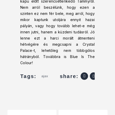
kapu előtt szerencsétlenkedő Tammyről.
Nem arról beszélünk, hogy ezen a
szinten ez nem fér bele, meg arról, hogy
mikor kaptunk utoljára ennyit hazai
pályán, vagy hogy tovább lehet-e még
innen jutni, hanem a küzdeni tudásról. Jó
lenne ezt a harci morált átmenteni
hétvégére és megcsapni a Crystal
Palace-t, lehetőleg nem többgólos
hátrányból. Továbbra is Blue Is The
Colour!
share:
Tags:
ajax