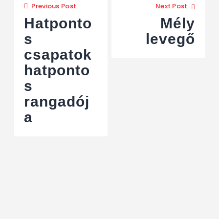
Previous Post
Next Post
Hatponto
Mély
s
levegő
csapatok
hatponto
s
rangadój
a