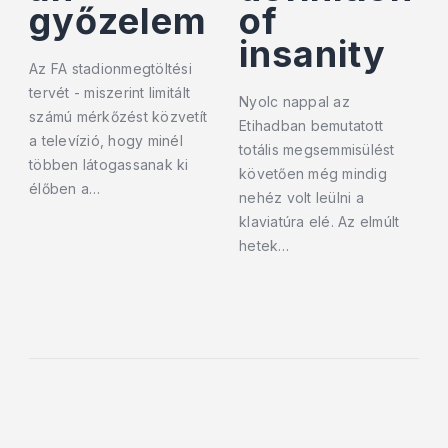
győzelem
of
insanity
Az FA stadionmegtöltési
tervét - miszerint limitált
Nyolc nappal az
számú mérkőzést közvetít
Etihadban bemutatott
a televízió, hogy minél
totális megsemmisülést
többen látogassanak ki
követően még mindig
élőben a…
nehéz volt leülni a
klaviatúra elé. Az elmúlt
hetek…