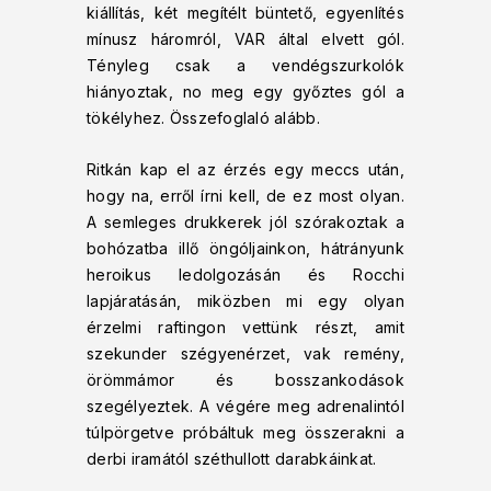
kiállítás, két megítélt büntető, egyenlítés
mínusz háromról, VAR által elvett gól.
Tényleg csak a vendégszurkolók
hiányoztak, no meg egy győztes gól a
tökélyhez. Összefoglaló alább.
Ritkán kap el az érzés egy meccs után,
hogy na, erről írni kell, de ez most olyan.
A semleges drukkerek jól szórakoztak a
bohózatba illő öngóljainkon, hátrányunk
heroikus ledolgozásán és Rocchi
lapjáratásán, miközben mi egy olyan
érzelmi raftingon vettünk részt, amit
szekunder szégyenérzet, vak remény,
örömmámor és bosszankodások
szegélyeztek. A végére meg adrenalintól
túlpörgetve próbáltuk meg összerakni a
derbi iramától széthullott darabkáinkat.