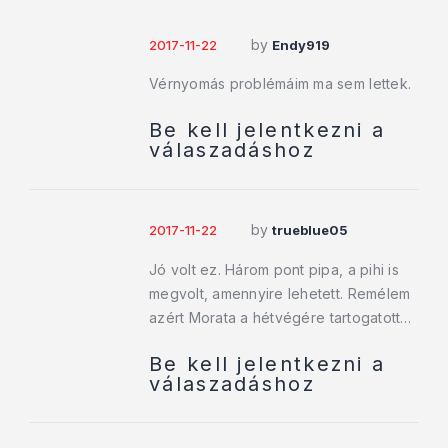
by
2017-11-22
Endy919
Vérnyomás problémáim ma sem lettek.
Be kell jelentkezni a
válaszadáshoz
by
2017-11-22
trueblue05
Jó volt ez. Három pont pipa, a pihi is
megvolt, amennyire lehetett. Remélem
azért Morata a hétvégére tartogatott…
Be kell jelentkezni a
válaszadáshoz