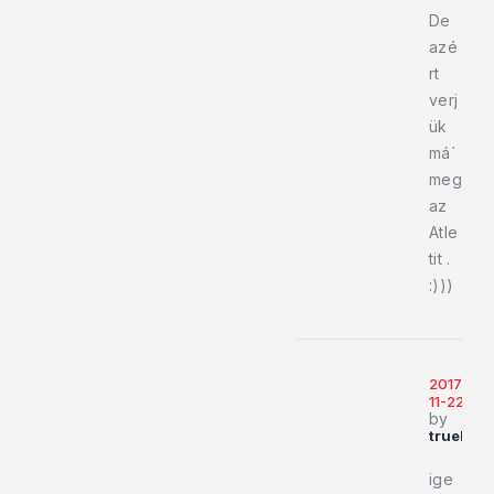
De
azé
rt
verj
ük
má´
meg
az
Atle
tit .
:)))
2017-
11-22
by
trueblu
ige