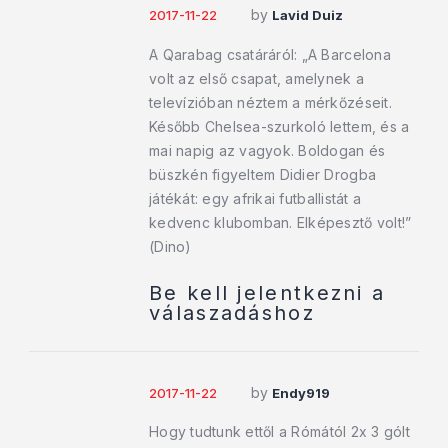
by
2017-11-22
Lavid Duiz
A Qarabag csatáráról: „A Barcelona
volt az első csapat, amelynek a
televízióban néztem a mérkőzéseit.
Később Chelsea-szurkoló lettem, és a
mai napig az vagyok. Boldogan és
büszkén figyeltem Didier Drogba
játékát: egy afrikai futballistát a
kedvenc klubomban. Elképesztő volt!”
(Dino)
Be kell jelentkezni a
válaszadáshoz
by
2017-11-22
Endy919
Hogy tudtunk ettől a Rómától 2x 3 gólt