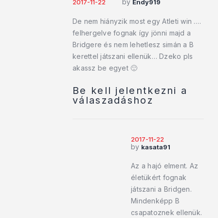
by
2017-11-22
Endy919
De nem hiányzik most egy Atleti win ….
felhergelve fognak így jönni majd a
Bridgere és nem lehetlesz simán a B
kerettel játszani ellenük… Dzeko pls
akassz be egyet 🙂
Be kell jelentkezni a
válaszadáshoz
2017-11-22
by
kasata91
Az a hajó elment. Az
életükért fognak
játszani a Bridgen.
Mindenképp B
csapatoznek ellenük.