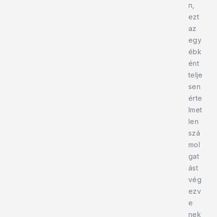
n,
ezt
az
egy
ébk
ént
telje
sen
érte
lmet
len
szá
mol
gat
ást
vég
ezv
e
nek