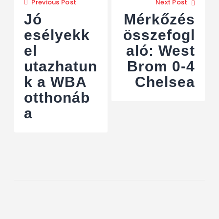
Previous Post
Next Post
Jó
Mérkőzés
esélyekk
összefogl
el
aló: West
utazhatun
Brom 0-4
k a WBA
Chelsea
otthonáb
a