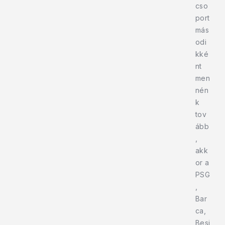
cso
port
más
odi
kké
nt
men
nén
k
tov
ább
,
akk
or a
PSG
,
Bar
ca,
Besi