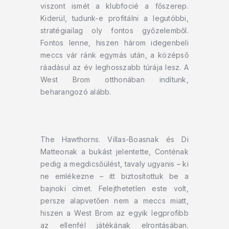
viszont ismét a klubfocié a főszerep.
Kiderül, tudunk-e profitálni a legutóbbi,
stratégiailag oly fontos győzelemből.
Fontos lenne, hiszen három idegenbeli
meccs vár ránk egymás után, a középső
ráadásul az év leghosszabb túrája lesz. A
West Brom otthonában indítunk,
beharangozó alább.
The Hawthorns. Villas-Boasnak és Di
Matteonak a bukást jelentette, Conténak
pedig a megdicsőülést, tavaly ugyanis – ki
ne emlékezne – itt biztosítottuk be a
bajnoki címet. Felejthetetlen este volt,
persze alapvetően nem a meccs miatt,
hiszen a West Brom az egyik legprofibb
az ellenfél játékának elrontásában.