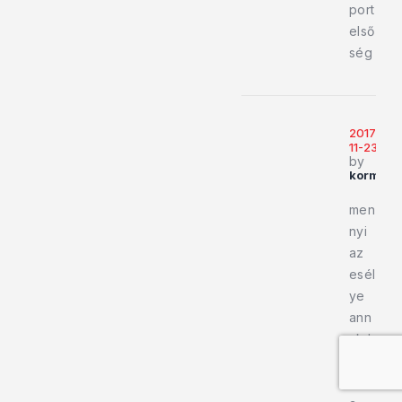
port
első
ség
2017-
11-23
by
kormola
men
nyi
az
esél
ye
ann
ak h
a
Rom