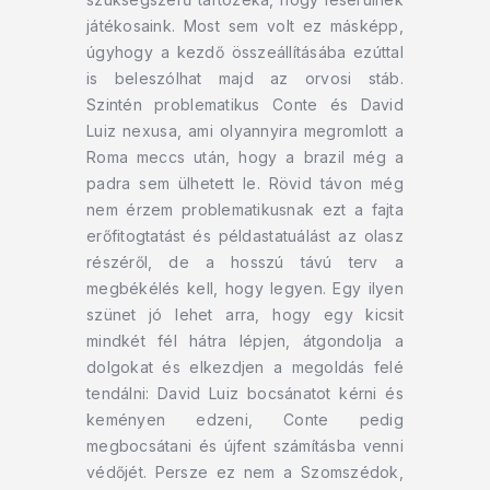
játékosaink. Most sem volt ez másképp,
úgyhogy a kezdő összeállításába ezúttal
is beleszólhat majd az orvosi stáb.
Szintén problematikus Conte és David
Luiz nexusa, ami olyannyira megromlott a
Roma meccs után, hogy a brazil még a
padra sem ülhetett le. Rövid távon még
nem érzem problematikusnak ezt a fajta
erőfitogtatást és példastatuálást az olasz
részéről, de a hosszú távú terv a
megbékélés kell, hogy legyen. Egy ilyen
szünet jó lehet arra, hogy egy kicsit
mindkét fél hátra lépjen, átgondolja a
dolgokat és elkezdjen a megoldás felé
tendálni: David Luiz bocsánatot kérni és
keményen edzeni, Conte pedig
megbocsátani és újfent számításba venni
védőjét. Persze ez nem a Szomszédok,