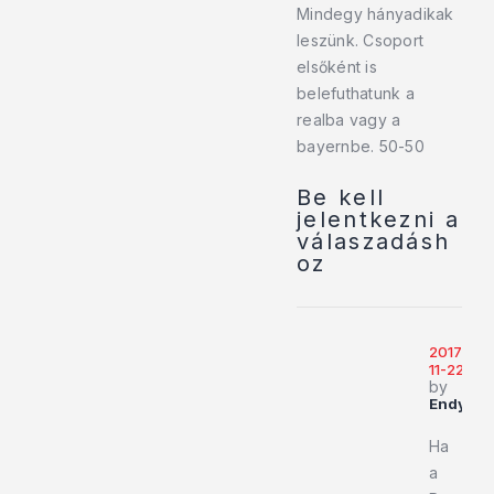
Mindegy hányadikak
leszünk. Csoport
elsőként is
belefuthatunk a
realba vagy a
bayernbe. 50-50
Be kell
jelentkezni a
válaszadásh
oz
2017-
11-22
by
Endy919
Ha
a