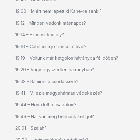
19:00 – Miért nem lépett ki Kane-re senki?
19:12 – Minden védőnk másnapos?
19:14 – Ez most komoly?
19:16 – Cahill mi a jó francot művel?
19:19 – Voltunk már kétgólos hátrányba félidőben?
19:20 – Vagy egyszerűen hátrányban?
19:33 – Ramires a csodacsere?
19:41 – Mi ez a megyehármas védekezés?
19:44 – Hová lett a csapatom?
19:49 – Na, van még bennünk két gól?
20:01 – Szalah?
20:03 – Lloris mekkorát védett már?