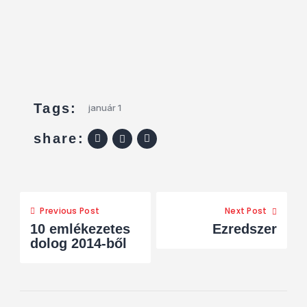
Tags:
január 1
share:
Previous Post
Next Post
10 emlékezetes
Ezredszer
dolog 2014-ből