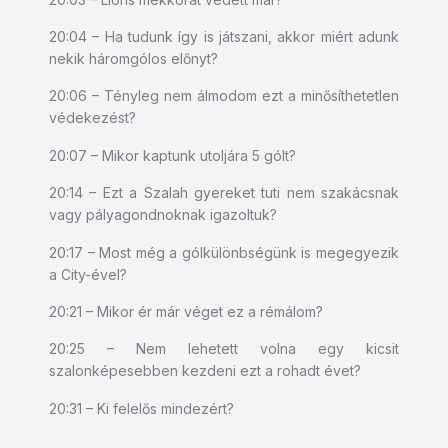
20:04 – Ha tudunk így is játszani, akkor miért adunk
nekik háromgólos előnyt?
20:06 – Tényleg nem álmodom ezt a minősíthetetlen
védekezést?
20:07 – Mikor kaptunk utoljára 5 gólt?
20:14 – Ezt a Szalah gyereket tuti nem szakácsnak
vagy pályagondnoknak igazoltuk?
20:17 – Most még a gólkülönbségünk is megegyezik
a City-ével?
20:21 – Mikor ér már véget ez a rémálom?
20:25 – Nem lehetett volna egy kicsit
szalonképesebben kezdeni ezt a rohadt évet?
20:31 – Ki felelős mindezért?