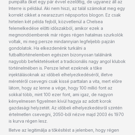
pumpálta őket egy pár évvel ezelőttig, de ugyanez áll az
Interre is például. Aki nem hiszi, az talál számokat meg egy
korrekt cikket a nearazzurri népsportos blogon. Ez csak
hirtelen két példa fejből, közvetlenül a Chelsea
felemelkedése előtti időszakból, amikor ezek a
megmondóemberek már réges régen hatalmas szurkolók
voltak, mi meg persze mindannyian legfeljebb pajzán
gondolatok. Ha elkezdenénk turkálni a
futballtörténelemben egészen bizonyosan találnánk
nagyobb befektetéseket a tradicionális nagy angol klubok
történelmében is. Persze lehet ezeknek a tőke
injektálásoknak az időbeli elhelyezkedéséről, illetve
méretéről csevegni csak kissé parttalan a vita, mert előre
látom, hogy az lenne a vége, hogy 100 millió font az
sokkal több, mint 100 ezer font, ami igaz, de nagyon
kényelmesen figyelmen kívül hagyja az adott korok
gazdasági helyzetét. Az időbeli elhelyezkedésről szintén
értelmetlen csevegni, 2050-ből nézve majd 2003 és 1970
is kurva régen lesz.
Illetve az legitimálja a tőkésítést a jelenben, hogy régen