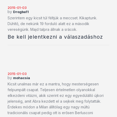
2015-01-03
by
Drogba11
Szerintem egy kicsit túl féltjük a meccset. Kikaptunk.
Dühítő, de nekünk 19 forduló alatt ez a második
vereségünk. Majd talpra állnak a srácok.
Be kell jelentkezni a válaszadáshoz
2015-01-03
by
mohacsia
Kicsit unalmas már ez a mantra, hogy mesterségesen
felpumpált csapat. Teljesen értelmetlen olyanokkal
elkezdeni vitázni, akik szerint ez egy egyedülálló újkori
jelenség, amit Abra kezdett el a sejkek meg folytatták.
Érdekes módon a Milan állítólag egy nagy múltú
tradicionális csapat pedig ott is erősen Berlusconi