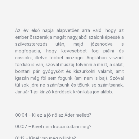
Az év első napja alapvetően arra való, hogy az
ember összerakja magát nagyjából szalonképessé a
szilveszterezés után, majd józanodva is
megfogadja, hogy kevesebbet fog piálni és
nassolni, illetve többet mozogni. Angliában viszont
forduló is van, szóval muszáj fölvenni a mezt, a sálat,
bontani pár gyógysört és kiszurkolni valamit, amit
igazán még föl sem fogunk (ami nem is baj). Szóval
túl sok jóra ne számítsunk és tőlünk se számítsanak.
Január 1-jei kínzó kérdések krónikája jön alább.
00:04 – Ki ez a jó nő az Áder mellett?
00:07 – Kivel nem koccintottam még?
01:13 – Kinél van még pálinka?