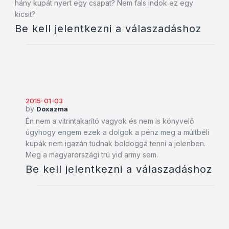
hány kupát nyert egy csapat? Nem fals indok ez egy
kicsit?
Be kell jelentkezni a válaszadáshoz
2015-01-03
by
Doxazma
Én nem a vitrintakarító vagyok és nem is könyvelő
úgyhogy engem ezek a dolgok a pénz meg a múltbéli
kupák nem igazán tudnak boldoggá tenni a jelenben.
Meg a magyarországi trú yid army sem.
Be kell jelentkezni a válaszadáshoz