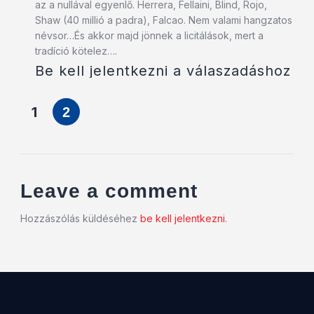
az a nullával egyenlő. Herrera, Fellaini, Blind, Rojo,
Shaw (40 millió a padra), Falcao. Nem valami hangzatos
névsor…És akkor majd jönnek a licitálások, mert a
tradíció kötelez….
Be kell jelentkezni a válaszadáshoz
1
2
Leave a comment
Hozzászólás küldéséhez
be kell jelentkezni
.