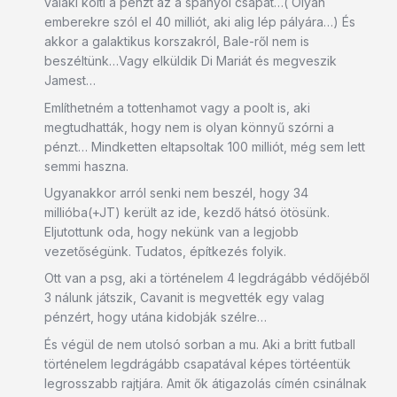
valaki költi a pénzt az a spanyol csapat…( Olyan
emberekre szól el 40 milliót, aki alig lép pályára…) És
akkor a galaktikus korszakról, Bale-ről nem is
beszéltünk…Vagy elküldik Di Mariát és megveszik
Jamest…
Említhetném a tottenhamot vagy a poolt is, aki
megtudhatták, hogy nem is olyan könnyű szórni a
pénzt… Mindketten eltapsoltak 100 milliót, még sem lett
semmi haszna.
Ugyanakkor arról senki nem beszél, hogy 34
millióba(+JT) került az ide, kezdő hátsó ötösünk.
Eljutottunk oda, hogy nekünk van a legjobb
vezetőségünk. Tudatos, építkezés folyik.
Ott van a psg, aki a történelem 4 legdrágább védőjéből
3 nálunk játszik, Cavanit is megvették egy valag
pénzért, hogy utána kidobják szélre…
És végül de nem utolsó sorban a mu. Aki a britt futball
történelem legdrágább csapatával képes törtéentük
legrosszabb rajtjára. Amit ők átigazolás címén csinálnak