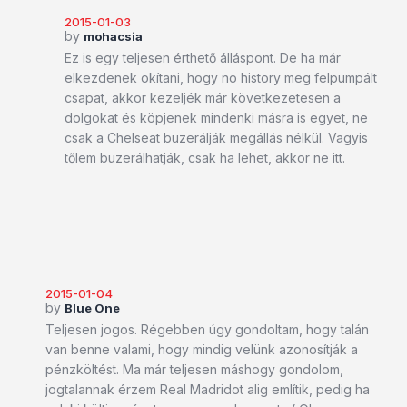
2015-01-03
by
mohacsia
Ez is egy teljesen érthető álláspont. De ha már
elkezdenek okítani, hogy no history meg felpumpált
csapat, akkor kezeljék már következetesen a
dolgokat és köpjenek mindenki másra is egyet, ne
csak a Chelseat buzerálják megállás nélkül. Vagyis
tőlem buzerálhatják, csak ha lehet, akkor ne itt.
2015-01-04
by
Blue One
Teljesen jogos. Régebben úgy gondoltam, hogy talán
van benne valami, hogy mindig velünk azonosítják a
pénzköltést. Ma már teljesen máshogy gondolom,
jogtalannak érzem Real Madridot alig említik, pedig ha