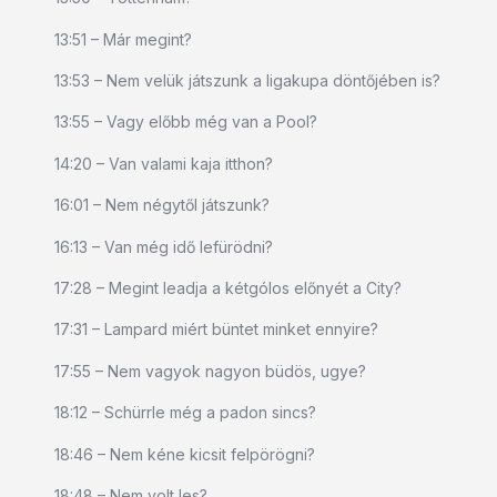
13:51 – Már megint?
13:53 – Nem velük játszunk a ligakupa döntőjében is?
13:55 – Vagy előbb még van a Pool?
14:20 – Van valami kaja itthon?
16:01 – Nem négytől játszunk?
16:13 – Van még idő lefürödni?
17:28 – Megint leadja a kétgólos előnyét a City?
17:31 – Lampard miért büntet minket ennyire?
17:55 – Nem vagyok nagyon büdös, ugye?
18:12 – Schürrle még a padon sincs?
18:46 – Nem kéne kicsit felpörögni?
18:48 – Nem volt les?