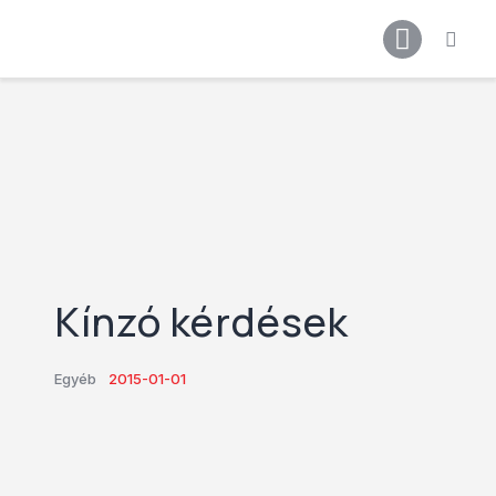
Főoldal
Podcast
Cikkek
Premier League 26/27
Férfi Csapat
Női Csapat
Szurkolói klub
Kínzó kérdések
Egyéb
2015-01-01