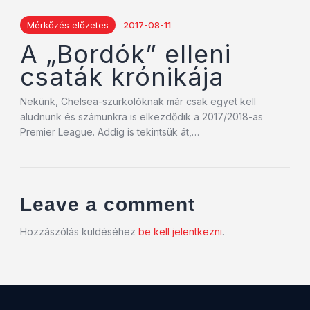
Mérkőzés előzetes
2017-08-11
A „Bordók” elleni
csaták krónikája
Nekünk, Chelsea-szurkolóknak már csak egyet kell
aludnunk és számunkra is elkezdődik a 2017/2018-as
Premier League. Addig is tekintsük át,…
Leave a comment
Hozzászólás küldéséhez
be kell jelentkezni
.