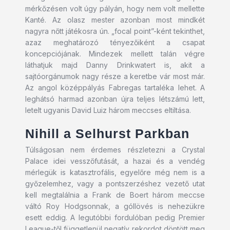
mérkőzésen volt úgy pályán, hogy nem volt mellette
Kanté. Az olasz mester azonban most mindkét
nagyra nőtt játékosra ún. „focal point”-ként tekinthet,
azaz meghatározó tényezőiként a csapat
koncepciójának. Mindezek mellett talán végre
láthatjuk majd Danny Drinkwatert is, akit a
sajtóorgánumok nagy része a keretbe vár most már.
Az angol középpályás Fabregas tartaléka lehet. A
leghátsó harmad azonban újra teljes létszámú lett,
letelt ugyanis David Luiz három meccses eltiltása.
Nihill a Selhurst Parkban
Túlságosan nem érdemes részletezni a Crystal
Palace idei vesszőfutását, a hazai és a vendég
mérlegük is katasztrofális, egyelőre még nem is a
győzelemhez, vagy a pontszerzéshez vezető utat
kell megtalálnia a Frank de Boert három meccse
váltó Roy Hodgsonnak, a góllövés is nehezükre
esett eddig. A legutóbbi fordulóban pedig Premier
League-től függetlenül negatív rekordot döntött meg