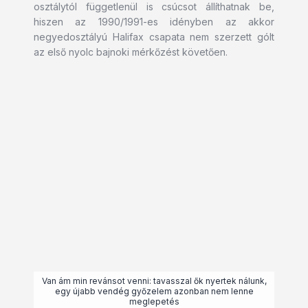
osztálytól függetlenül is csúcsot állíthatnak be,
hiszen az 1990/1991-es idényben az akkor
negyedosztályú Halifax csapata nem szerzett gólt
az első nyolc bajnoki mérkőzést követően.
Van ám min revánsot venni: tavasszal ők nyertek nálunk,
egy újabb vendég győzelem azonban nem lenne
meglepetés