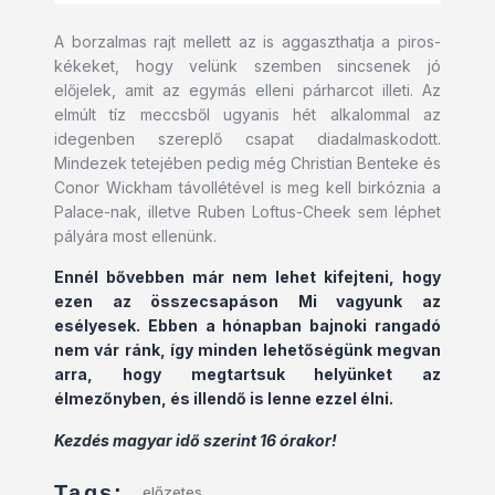
A borzalmas rajt mellett az is aggaszthatja a piros-
kékeket, hogy velünk szemben sincsenek jó
előjelek, amit az egymás elleni párharcot illeti. Az
elmúlt tíz meccsből ugyanis hét alkalommal az
idegenben szereplő csapat diadalmaskodott.
Mindezek tetejében pedig még Christian Benteke és
Conor Wickham távollétével is meg kell birkóznia a
Palace-nak, illetve Ruben Loftus-Cheek sem léphet
pályára most ellenünk.
Ennél bővebben már nem lehet kifejteni, hogy
ezen az összecsapáson Mi vagyunk az
esélyesek. Ebben a hónapban bajnoki rangadó
nem vár ránk, így minden lehetőségünk megvan
arra, hogy megtartsuk helyünket az
élmezőnyben, és illendő is lenne ezzel élni.
Kezdés magyar idő szerint 16 órakor!
Tags:
előzetes