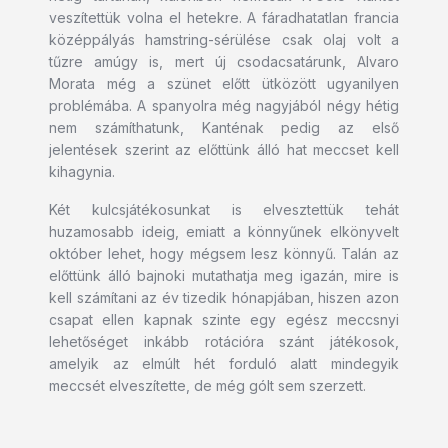
veszítettük volna el hetekre. A fáradhatatlan francia
középpályás hamstring-sérülése csak olaj volt a
tűzre amúgy is, mert új csodacsatárunk, Alvaro
Morata még a szünet előtt ütközött ugyanilyen
problémába. A spanyolra még nagyjából négy hétig
nem számíthatunk, Kanténak pedig az első
jelentések szerint az előttünk álló hat meccset kell
kihagynia.
Két kulcsjátékosunkat is elvesztettük tehát
huzamosabb ideig, emiatt a könnyűnek elkönyvelt
október lehet, hogy mégsem lesz könnyű. Talán az
előttünk álló bajnoki mutathatja meg igazán, mire is
kell számítani az év tizedik hónapjában, hiszen azon
csapat ellen kapnak szinte egy egész meccsnyi
lehetőséget inkább rotációra szánt játékosok,
amelyik az elmúlt hét forduló alatt mindegyik
meccsét elveszítette, de még gólt sem szerzett.