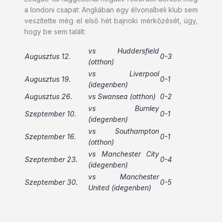
a londoni csapat: Angliában egy élvonalbeli klub sem
veszítette még el első hét bajnoki mérkőzését, úgy,
hogy be sem talált:
vs Huddersfield
Augusztus 12.
0-3
(otthon)
vs Liverpool
Augusztus 19.
0-1
(idegenben)
Augusztus 26.
vs Swansea (otthon)
0-2
vs Burnley
Szeptember 10.
0-1
(idegenben)
vs Southampton
Szeptember 16.
0-1
(otthon)
vs Manchester City
Szeptember 23.
0-4
(idegenben)
vs Manchester
Szeptember 30.
0-5
United (idegenben)