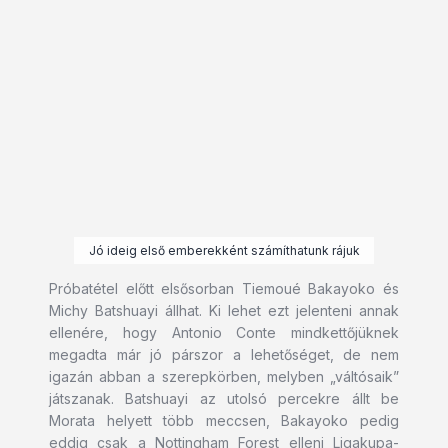
Jó ideig első emberekként számíthatunk rájuk
Próbatétel előtt elsősorban Tiemoué Bakayoko és
Michy Batshuayi állhat. Ki lehet ezt jelenteni annak
ellenére, hogy Antonio Conte mindkettőjüknek
megadta már jó párszor a lehetőséget, de nem
igazán abban a szerepkörben, melyben „váltósaik”
játszanak. Batshuayi az utolsó percekre állt be
Morata helyett több meccsen, Bakayoko pedig
eddig csak a Nottingham Forest elleni Ligakupa-