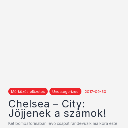
Mérkőzés előzetes
Uncategorized
2017-09-30
Chelsea – City:
Jöjjenek a számok!
Két bombaformában lévő csapat randevúzik ma kora este