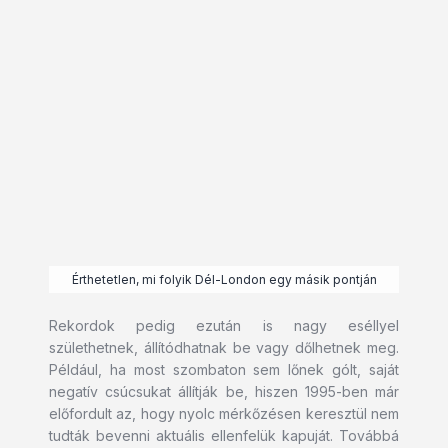
Érthetetlen, mi folyik Dél-London egy másik pontján
Rekordok pedig ezután is nagy eséllyel
születhetnek, állítódhatnak be vagy dőlhetnek meg.
Például, ha most szombaton sem lőnek gólt, saját
negatív csúcsukat állítják be, hiszen 1995-ben már
előfordult az, hogy nyolc mérkőzésen keresztül nem
tudták bevenni aktuális ellenfelük kapuját. Továbbá