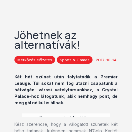
Jöhetnek az
alternatívák!
Mérkőzés előzetes
Sports & Games
2017-10-14
Két hét szünet után folytatódik a Premier
Leauge. Túl sokat nem fog utazni csapatunk a
hétvégén: városi vetélytársunkhoz, a Crystal
Palace-hoz látogatunk, akik nemhogy pont, de
még gól nélkül is állnak.
Nagyon nem akartuk ezt látni…
Kész szerencse, hogy a válogatott szünetek két
hétig tartanak, különben nemcsak N’Golo Kantét