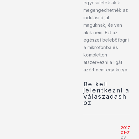
egyesületek akik
megengedhetnék az
indulási díjat
maguknak, és van
akik nem. Ezt az
egészet beleböfögni
a mikrofonba és
kompletten
átszervezni a ligát
azért nem egy kutya.
Be kell
jelentkezni a
válaszadásh
oz
2017-
01-21
by