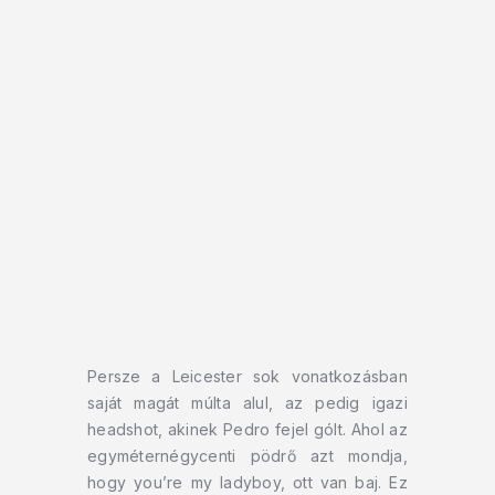
Persze a Leicester sok vonatkozásban
saját magát múlta alul, az pedig igazi
headshot, akinek Pedro fejel gólt. Ahol az
egyméternégycenti pödrő azt mondja,
hogy you’re my ladyboy, ott van baj. Ez