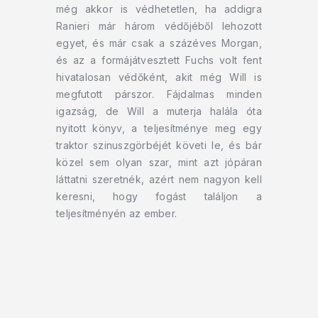
még akkor is védhetetlen, ha addigra
Ranieri már három védőjéből lehozott
egyet, és már csak a százéves Morgan,
és az a formájátvesztett Fuchs volt fent
hivatalosan védőként, akit még Will is
megfutott párszor. Fájdalmas minden
igazság, de Will a muterja halála óta
nyitott könyv, a teljesítménye meg egy
traktor szinuszgörbéjét követi le, és bár
közel sem olyan szar, mint azt jópáran
láttatni szeretnék, azért nem nagyon kell
keresni, hogy fogást találjon a
teljesítményén az ember.