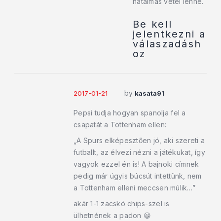
hatalmas vétel lenne.
Be kell
jelentkezni a
válaszadásh
oz
by
2017-01-21
kasata91
Pepsi tudja hogyan spanolja fel a
csapatát a Tottenham ellen:
„A Spurs elképesztően jó, aki szereti a
futballt, az élvezi nézni a játékukat, így
vagyok ezzel én is! A bajnoki címnek
pedig már úgyis búcsút intettünk, nem
a Tottenham elleni meccsen múlik…”
akár 1-1 zacskó chips-szel is
ülhetnének a padon 😀