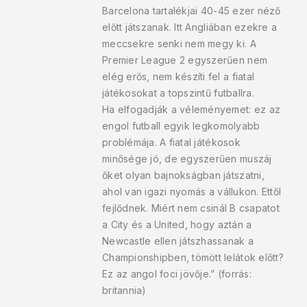
Barcelona tartalékjai 40-45 ezer néző
előtt játszanak. Itt Angliában ezekre a
meccsekre senki nem megy ki. A
Premier League 2 egyszerűen nem
elég erős, nem készíti fel a fiatal
játékosokat a topszintű futballra.
Ha elfogadják a véleményemet: ez az
engol futball egyik legkomolyabb
problémája. A fiatal játékosok
minősége jó, de egyszerűen muszáj
őket olyan bajnokságban játszatni,
ahol van igazi nyomás a vállukon. Ettől
fejlődnek. Miért nem csinál B csapatot
a City és a United, hogy aztán a
Newcastle ellen játszhassanak a
Championshipben, tömött lelátok előtt?
Ez az angol foci jövője.” (forrás:
britannia)