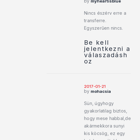
by
myheartisblue
Nincs észérv erre a
transferre.
Egyszerűen nincs.
Be kell
jelentkezni a
válaszadásh
oz
2017-01-21
by
mohacsia
Sün, úgyhogy
gyakorlatilag biztos,
hogy mese habbal,de
akármekkora sunyi
kis köcsög, ez egy