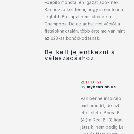
–pepito mondta, én igazat adok neki.
Bár hozzá kell tenni, hogy szerintem a
legtöbb B csapat nem jutna be a
Champoba. De ez adhat motivációt a
fiataloknak talán, több értelme van mint
az u23-as bohóckodásnak.
Be kell jelentkezni a
válaszadáshoz
2017-01-21
by
myheartisblue
Van benne inspiráló
amit mondd, de azt
elfelejtette Barca B
(4.) a Real B (3) ligát
játszik, nem pedig La