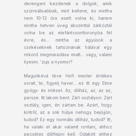
derengeni kezdenek a dolgok, amik
szürreálisabbak, mint kellene, és mintha
nem 10-12 óra esett volna ki, hanem
mintha hetven üveg abszinttal zárkóztál
volna be az elefántcsonttoronyba fél
évre, és… mintha az ágyúsok a
csirkéseknek tartoznának hálával egy
rekord megmaradása miatt… vagy, valami
ilyesmi. ‘zujs a nyomor?
Magunkévá téve Hofi mester értékes
sorait, te, figyelj haver… ez itt egy Elme
gyógy- és intézet. Az, diliház, az, az az,
persze. Itt lakom bent. Zárt osztályon. Zárt
osztály, igen, én zártam be. Azért, hogy
kintről, az a sok hülye nehogy bejöjjön,
tudod? Ez egy normális diliház, tudod? Itt,
ha valaki el akar valamit rontani, ahhoz
pecsétes diliflepni kell. Odakint ehhez