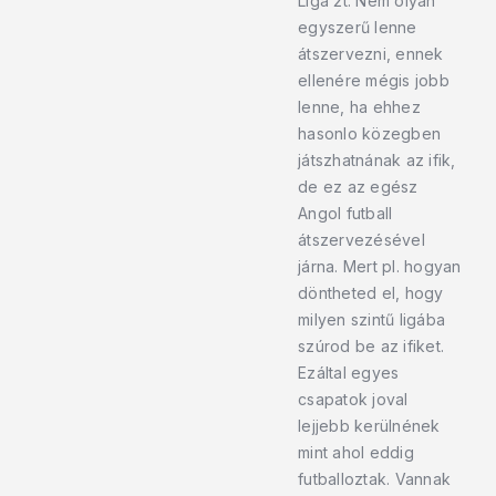
Liga 2t. Nem olyan
egyszerű lenne
átszervezni, ennek
ellenére mégis jobb
lenne, ha ehhez
hasonlo közegben
játszhatnának az ifik,
de ez az egész
Angol futball
átszervezésével
járna. Mert pl. hogyan
döntheted el, hogy
milyen szintű ligába
szúrod be az ifiket.
Ezáltal egyes
csapatok joval
lejjebb kerülnének
mint ahol eddig
futballoztak. Vannak