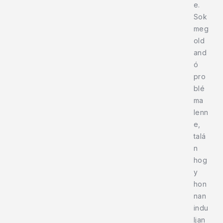
e.
Sok
meg
old
and
ó
pro
blé
ma
lenn
e,
talá
n
hog
y
hon
nan
indu
ljan