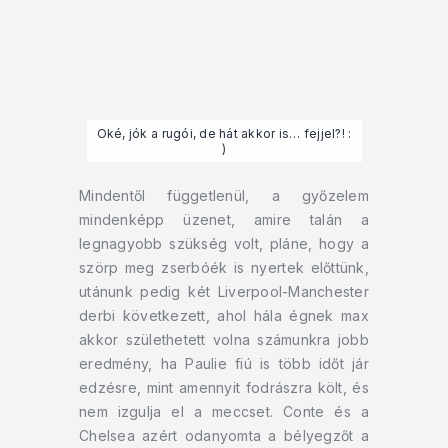
Oké, jók a rugói, de hát akkor is… fejjel?! :
)
Mindentől függetlenül, a győzelem
mindenképp üzenet, amire talán a
legnagyobb szükség volt, pláne, hogy a
szörp meg zserbóék is nyertek előttünk,
utánunk pedig két Liverpool-Manchester
derbi következett, ahol hála égnek max
akkor születhetett volna számunkra jobb
eredmény, ha Paulie fiú is több időt jár
edzésre, mint amennyit fodrászra költ, és
nem izgulja el a meccset. Conte és a
Chelsea azért odanyomta a bélyegzőt a