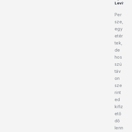
Levi97
Per
sze,
egy
etér
tek,
de
hos
szú
táv
on
sze
rint
ed
kifiz
ető
dő
lenn