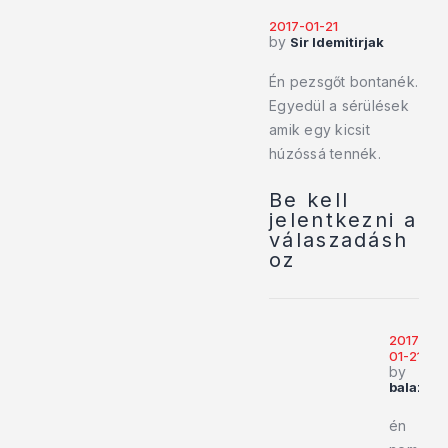
2017-01-21
by
Sir Idemitirjak
Én pezsgőt bontanék.
Egyedül a sérülések
amik egy kicsit
húzóssá tennék.
Be kell
jelentkezni a
válaszadásh
oz
2017-
01-21
by
balazsh
én