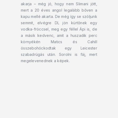
akarja – még jó, hogy nem Slimani jött,
mert a 20 éves angol legalább bőven a
kapu mellé akarta. De még így se szóljunk
semmit, elvégre DL jön kürtőnek egy
vodka-fröccsel, meg egy féllel Ápi is, de
a másik kedvenc, amit a huszadik perc
környékén Matics és Cahill
összebohóckodtak egy Leicester
szabadrúgás után. Sorolni is fáj, mert
megelevenednek a képek.