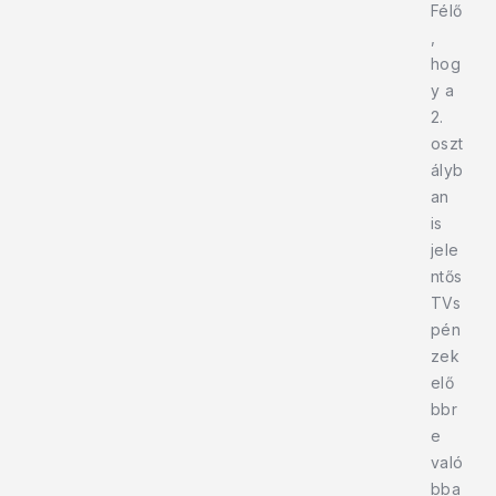
Félő
,
hog
y a
2.
oszt
ályb
an
is
jele
ntős
TVs
pén
zek
elő
bbr
e
való
bba