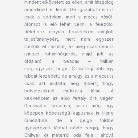
mindent elkövetett ez ellen, amit látszólag
nem-direkt el lehet. De igazából nem is
csak a védelem, mert a meccs hősét,
Alonsot is elő lehet venni a felezőtől
délebbre elnyúló területeken nyújtott
teljesítményéért, mert nem egyszer
mentek el mellette, és még csak nem is
izmozó rohamnégerek, majd jött az
oldaláról a beadás – halkan
megjegyezve, hogy TC már legalább egy
labdát leszedett, de amúgy ez a meccs is
csak azt mutatta meg főként, hogy
beíveléseknél mekkora láma. A
kedvencem az első fertály óra végén
Drinkwater beadása, amire még egy
közepes képességű kapusnak is illene
rámozdulni, de a belga földbe
gyökerezett lábbal nézte végig, hogy
Chilwell öt méterről oda fejeli, ahová