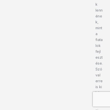
k
lenn
éne
k,
mint
a
fiata
lok
fejl
eszt
ése.
Szó
val
erre
is ki
kén
e
talál