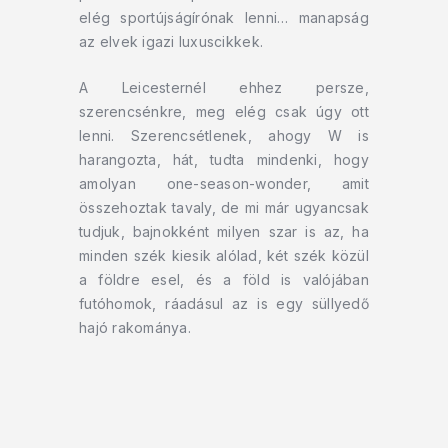
elég sportújságírónak lenni… manapság
az elvek igazi luxuscikkek.
A Leicesternél ehhez persze,
szerencsénkre, meg elég csak úgy ott
lenni. Szerencsétlenek, ahogy W is
harangozta, hát, tudta mindenki, hogy
amolyan one-season-wonder, amit
összehoztak tavaly, de mi már ugyancsak
tudjuk, bajnokként milyen szar is az, ha
minden szék kiesik alólad, két szék közül
a földre esel, és a föld is valójában
futóhomok, ráadásul az is egy süllyedő
hajó rakománya.