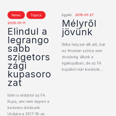
Egyéb
2015-01-27
News
Topics
Mélyről
2025-01-11
Elindul a
jövünk
legrango
Ritka helyzet állt elő, bár
sabb
ez finoman szólva sem
szigetors
dicsőség: állunk a
zági
ligakupában, de az FA
kupából már kiestünk.…
kupasoro
zat
Idén is elstartol az FA
Kupa, ami nem éppen a
kedvenc kiírásunk.
Utoljára a 2017-18-as