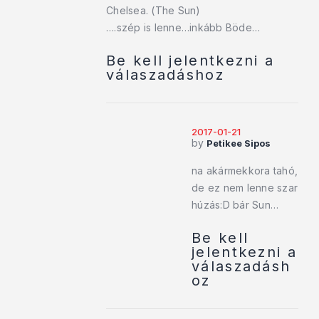
Chelsea. (The Sun)
….szép is lenne…inkább Böde…
Be kell jelentkezni a
válaszadáshoz
2017-01-21
by
Petikee Sipos
na akármekkora tahó,
de ez nem lenne szar
húzás:D bár Sun…
Be kell
jelentkezni a
válaszadásh
oz