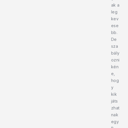
ak a
leg
kev
ese
bb.
De
sza
bály
ozni
kén
e,
hog
y
kik
játs
zhat
nak
egy