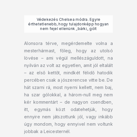
Védekezés Chelsea módra. Egyre
érthetetlenebb, hogy tulajdonképp hogyan
nem fejel ellenünk _bárki_ gólt
Alonsora térve, megérdemelte volna a
mesterhármast, főleg, hogy az utolsó
lövése – ami végül mellészáguldott, na
nyilván az volt az egyetlen, amit jól eltalált
– az első kettőt, mindkét félidő hatodik
percében csak a jószerencse vitte be. De
hát szarni rá, most nyerni kellett, nem baj,
ha szar gólokkal, a három-null meg nem
kér kommentárt – de nagyon csendben,
itt, egymás közt odatehetjük, hogy
ennyire nem játszottunk jól, vagy inkább
úgy mondom, hogy ennyivel nem voltunk
jobbak a Leicesternél.