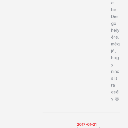
e
be
Die
go
hely
ére.
még
jó,
hog
y
ninc
s is
rá
esél
y 🙂
2017-01-21