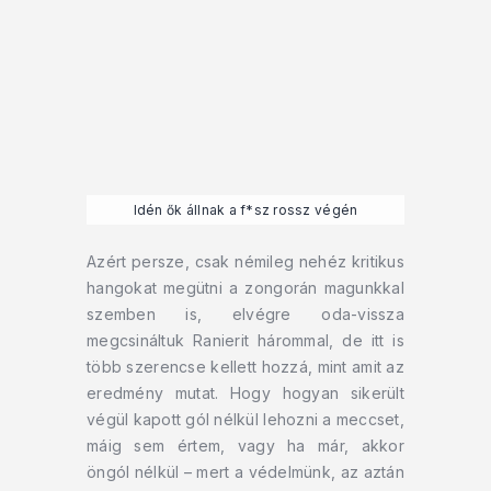
Idén ők állnak a f*sz rossz végén
Azért persze, csak némileg nehéz kritikus
hangokat megütni a zongorán magunkkal
szemben is, elvégre oda-vissza
megcsináltuk Ranierit hárommal, de itt is
több szerencse kellett hozzá, mint amit az
eredmény mutat. Hogy hogyan sikerült
végül kapott gól nélkül lehozni a meccset,
máig sem értem, vagy ha már, akkor
öngól nélkül – mert a védelmünk, az aztán