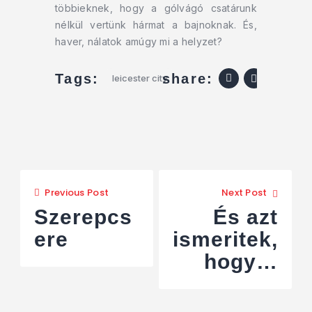
többieknek, hogy a gólvágó csatárunk
nélkül vertünk hármat a bajnoknak. És,
haver, nálatok amúgy mi a helyzet?
share:
Tags:
leicester city
Previous Post
Next Post
Szerepcs
És azt
ere
ismeritek,
hogy…