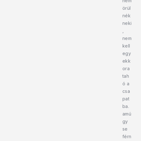
nem
örül
nék
neki
,
nem
kell
egy
ekk
ora
tah
ó a
csa
pat
ba.
amú
gy
se
férn