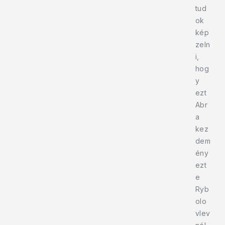
tud
ok
kép
zeln
i,
hog
y
ezt
Abr
a
kez
dem
ény
ezt
e
Ryb
olo
vlev