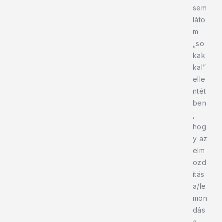
sem
láto
m
„so
kak
kal”
elle
ntét
ben
,
hog
y az
elm
ozd
ítás
a/le
mon
dás
a