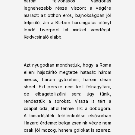
három felvonásos vándorlás
legnehezebb része viszont a végére
maradt: az otthon erős, bajnokságban jól
teljesítő, ám a BL-ben háromgólos előnyt
leadó Liverpool lát minket vendégül.
Kedvcsináló alább.
Azt nyugodtan mondhatjuk, hogy a Roma
elleni hajszárító megtette hatását: három
meccs, három győzelem, három clean
sheet. Ezt persze nem kell felnagyítani,
de elbagatellizálni sem: úgy tűnik,
rendeztük a sorokat. Vissza is tért a
csapat oda, ahol lennie illik: a dobogóra.
A támadójáték felélénkülése elsősorban
Hazard érdeme: belga zsenink végre nem
csak jól mozog, hanem gólokat is szerez.