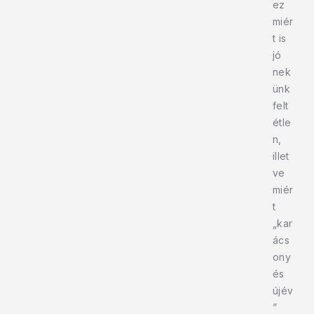
ez
miér
t is
jó
nek
ünk
felt
étle
n,
illet
ve
miér
t
„kar
ács
ony
és
újév
”