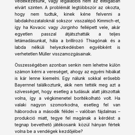
védekezésünk, vagy legalábbis nem az elitligában
elvárt szinten. A problémát legtöbbször az okozta,
hogy nem tudtuk, kinek kéne felvenni a
labdakihozataloknál sokszor visszalépő Kimmich-et,
így ha Kovacic vagy Jorginho fellépett vele, akár
egyetlen passzal átjátszhatták a teljes
letámadásunkat, hála a brillírozó Thiagónak és a
labda nélküli helyezkedésben egyébként is
verhetetlen Müller visszamozgásainak.
Összességében azonban senkin nem lehetne külön
számon kérni a vereséget, ahogy az egyéni hibákat
is kár lenne kiemelni. Egy nálunk sokkal erősebb
Bayernnel találkoztunk, akik nem tették meg azt a
szívességet, hogy esetleg a tudásuk alatt játszottak
volna, így a végkimenetel borítékolható volt. Ha
valaki nagyon szomorkodna, esetleg fel van
háborodva a második félidei – valóban fájdalmas –
produkció miatt, tegye fel magának a kérdést: a
tegnap bevethető játékosaink közül hányan fértek
volna be a vendégek kezdőjébe?