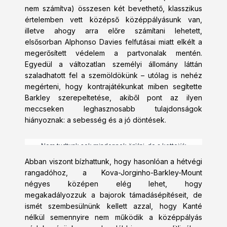
nem számítva) összesen két bevethető, klasszikus
értelemben vett középső középpályásunk van,
illetve ahogy arra előre számítani lehetett,
elsősorban Alphonso Davies felfutásai miatt elkélt a
megerősített védelem a partvonalak mentén.
Egyedül a változatlan személyi állomány láttán
szaladhatott fel a szemöldökünk – utólag is nehéz
megérteni, hogy kontrajátékunkat miben segítette
Barkley szerepeltetése, akiből pont az ilyen
meccseken leghasznosabb tulajdonságok
hiányoznak: a sebesség és a jó döntések.
Nem tudtunk sok mindennek örülni, de a kettejük
párharca élményszámba ment
Abban viszont bízhattunk, hogy hasonlóan a hétvégi
rangadóhoz, a Kova-Jorginho-Barkley-Mount
négyes középen elég lehet, hogy
megakadályozzuk a bajorok támadásépítéseit, de
ismét szembesülnünk kellett azzal, hogy Kanté
nélkül semennyire nem működik a középpályás