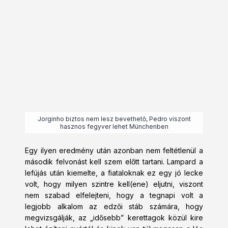
Jorginho biztos nem lesz bevethető, Pedro viszont
hasznos fegyver lehet Münchenben
Egy ilyen eredmény után azonban nem feltétlenül a
második felvonást kell szem előtt tartani. Lampard a
lefújás után kiemelte, a fiataloknak ez egy jó lecke
volt, hogy milyen szintre kell(ene) eljutni, viszont
nem szabad elfelejteni, hogy a tegnapi volt a
legjobb alkalom az edzői stáb számára, hogy
megvizsgálják, az „idősebb” kerettagok közül kire