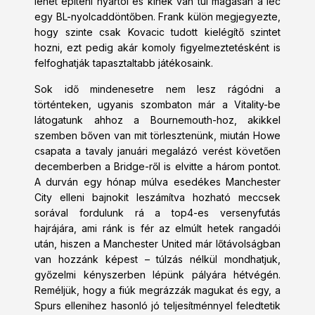
lehet építeni nyártól és kinek van túl magasan a léc
egy BL-nyolcaddöntőben. Frank külön megjegyezte,
hogy szinte csak Kovacic tudott kielégítő szintet
hozni, ezt pedig akár komoly figyelmeztetésként is
felfoghatják tapasztaltabb játékosaink.
Sok idő mindenesetre nem lesz rágódni a
történteken, ugyanis szombaton már a Vitality-be
látogatunk ahhoz a Bournemouth-hoz, akikkel
szemben bőven van mit törlesztenünk, miután Howe
csapata a tavaly januári megalázó verést követően
decemberben a Bridge-ről is elvitte a három pontot.
A durván egy hónap múlva esedékes Manchester
City elleni bajnokit leszámítva hozható meccsek
sorával fordulunk rá a top4-es versenyfutás
hajrájára, ami ránk is fér az elmúlt hetek rangadói
után, hiszen a Manchester United már lőtávolságban
van hozzánk képest – túlzás nélkül mondhatjuk,
győzelmi kényszerben lépünk pályára hétvégén.
Reméljük, hogy a fiúk megrázzák magukat és egy, a
Spurs ellenihez hasonló jó teljesítménnyel feledtetik