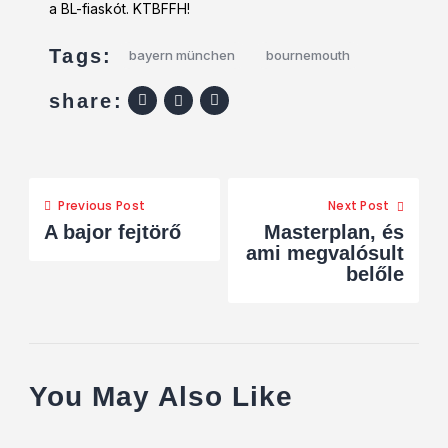
a BL-fiaskót. KTBFFH!
Tags:
bayern münchen
bournemouth
share:
Previous Post
Next Post
A bajor fejtörő
Masterplan, és
ami megvalósult
belőle
You May Also Like