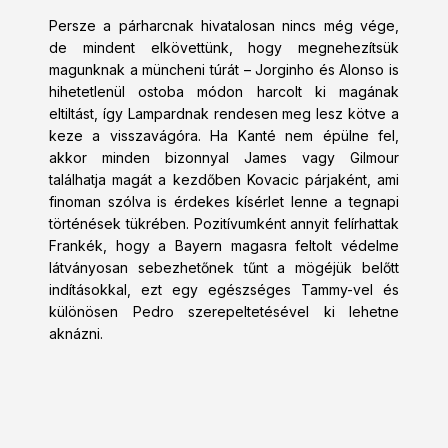
Persze a párharcnak hivatalosan nincs még vége,
de mindent elkövettünk, hogy megnehezítsük
magunknak a müncheni túrát – Jorginho és Alonso is
hihetetlenül ostoba módon harcolt ki magának
eltiltást, így Lampardnak rendesen meg lesz kötve a
keze a visszavágóra. Ha Kanté nem épülne fel,
akkor minden bizonnyal James vagy Gilmour
találhatja magát a kezdőben Kovacic párjaként, ami
finoman szólva is érdekes kísérlet lenne a tegnapi
történések tükrében. Pozitívumként annyit felírhattak
Frankék, hogy a Bayern magasra feltolt védelme
látványosan sebezhetőnek tűnt a mögéjük belőtt
indításokkal, ezt egy egészséges Tammy-vel és
különösen Pedro szerepeltetésével ki lehetne
aknázni.