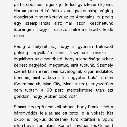
párharcból nem fogunk jól (értsd: győztesen) kijönni.
Három perccel később aztán gyakorlatilag végleg
eloszlatott minden kételyt az ex-Arsenalos, mi pedig
egy szempillantás alatt már azon kezdhettünk
töprengeni, hogy mi csúszott félre a második félidő
elején.
Pedig a helyzet az, hogy a gyorsan bekapott
gólokig egyáltalán nem játszottunk rosszul –
legalábbis az elmondható, hogy a lehetőségeinkhez
képest nagyjából megtettük, amit tudtunk. Személy
szerint talán ezért sem kavarognak olyan indulatok
bennem, mint a közelmúlt nagyobb bukásai után
(Bournemouth, Man City, Man United), egyszerűen
nem tudtam a 90 perc megtekintése után azt
gondolni, hogy „ebben több volt”.
Semmi meglepő nem volt abban, hogy Frank ismét a
háromvédős felállás mellett tette le a voksát. Két
okból is logikus döntésnek tűnt kitartani a Spurs
ellen bevált formulánál: Kanté hiányában (és Gilmourt