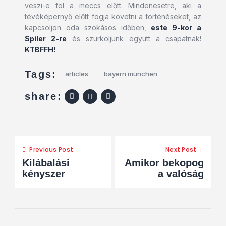
veszi-e föl a meccs előtt. Mindenesetre, aki a
tévéképernyő előtt fogja követni a történéseket, az
kapcsoljon oda szokásos időben,
este 9-kor a
Spíler 2-re
és szurkoljunk együtt a csapatnak!
KTBFFH!
Tags:
articles
bayern münchen
share:
Previous Post
Next Post
Kilábalási
Amikor bekopog
kényszer
a valóság