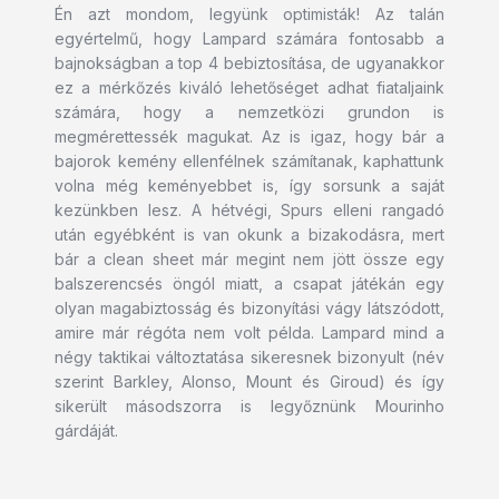
Én azt mondom, legyünk optimisták! Az talán
egyértelmű, hogy Lampard számára fontosabb a
bajnokságban a top 4 bebiztosítása, de ugyanakkor
ez a mérkőzés kiváló lehetőséget adhat fiataljaink
számára, hogy a nemzetközi grundon is
megmérettessék magukat. Az is igaz, hogy bár a
bajorok kemény ellenfélnek számítanak, kaphattunk
volna még keményebbet is, így sorsunk a saját
kezünkben lesz. A hétvégi, Spurs elleni rangadó
után egyébként is van okunk a bizakodásra, mert
bár a clean sheet már megint nem jött össze egy
balszerencsés öngól miatt, a csapat játékán egy
olyan magabiztosság és bizonyítási vágy látszódott,
amire már régóta nem volt példa. Lampard mind a
négy taktikai változtatása sikeresnek bizonyult (név
szerint Barkley, Alonso, Mount és Giroud) és így
sikerült másodszorra is legyőznünk Mourinho
gárdáját.