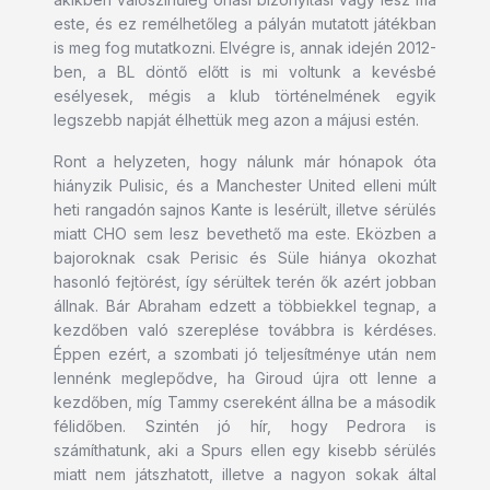
este, és ez remélhetőleg a pályán mutatott játékban
is meg fog mutatkozni. Elvégre is, annak idején 2012-
ben, a BL döntő előtt is mi voltunk a kevésbé
esélyesek, mégis a klub történelmének egyik
legszebb napját élhettük meg azon a májusi estén.
Ront a helyzeten, hogy nálunk már hónapok óta
hiányzik Pulisic, és a Manchester United elleni múlt
heti rangadón sajnos Kante is lesérült, illetve sérülés
miatt CHO sem lesz bevethető ma este. Eközben a
bajoroknak csak Perisic és Süle hiánya okozhat
hasonló fejtörést, így sérültek terén ők azért jobban
állnak. Bár Abraham edzett a többiekkel tegnap, a
kezdőben való szereplése továbbra is kérdéses.
Éppen ezért, a szombati jó teljesítménye után nem
lennénk meglepődve, ha Giroud újra ott lenne a
kezdőben, míg Tammy csereként állna be a második
félidőben. Szintén jó hír, hogy Pedrora is
számíthatunk, aki a Spurs ellen egy kisebb sérülés
miatt nem játszhatott, illetve a nagyon sokak által