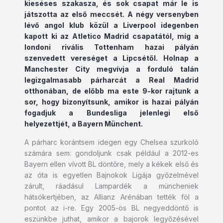
kieséses szakasza, és sok csapat már le is
játszotta az első meccsét. A négy versenyben
lévő angol klub közül a Liverpool idegenben
kapott ki az Atletico Madrid csapatától, míg a
londoni rivális Tottenham hazai pályán
szenvedett vereséget a Lipcsétől. Holnap a
Manchester City megvívja a forduló talán
legizgalmasabb párharcát a Real Madrid
otthonában, de előbb ma este 9-kor rajtunk a
sor, hogy bizonyítsunk, amikor is hazai pályán
fogadjuk a Bundesliga jelenlegi első
helyezettjét, a Bayern Münchent.
A párharc korántsem idegen egy Chelsea szurkoló
számára sem: gondoljunk csak például a 2012-es
Bayern ellen vívott BL döntőre, mely a kékek első és
az óta is egyetlen Bajnokok Ligája győzelmével
zárult, ráadásul Lampardék a müncheniek
hátsókertjében, az Allianz Arénában tették föl a
pontot az i-re. Egy 2005-ös BL negyeddöntő is
eszünkbe juthat, amikor a bajorok legyőzésével