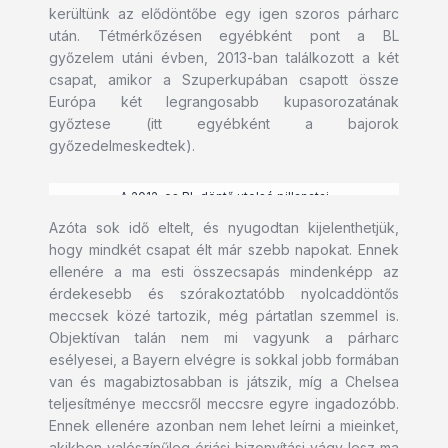
kerültünk az elődöntőbe egy igen szoros párharc
után. Tétmérkőzésen egyébként pont a BL
győzelem utáni évben, 2013-ban találkozott a két
csapat, amikor a Szuperkupában csapott össze
Európa két legrangosabb kupasorozatának
győztese (itt egyébként a bajorok
győzedelmeskedtek).
A 2012-es BL döntő utolsó pillanatai
Azóta sok idő eltelt, és nyugodtan kijelenthetjük,
hogy mindkét csapat élt már szebb napokat. Ennek
ellenére a ma esti összecsapás mindenképp az
érdekesebb és szórakoztatóbb nyolcaddöntős
meccsek közé tartozik, még pártatlan szemmel is.
Objektívan talán nem mi vagyunk a párharc
esélyesei, a Bayern elvégre is sokkal jobb formában
van és magabiztosabban is játszik, míg a Chelsea
teljesítménye meccsről meccsre egyre ingadozóbb.
Ennek ellenére azonban nem lehet leírni a mieinket,
akikben valószínűleg óriási bizonyítási vágy lesz ma