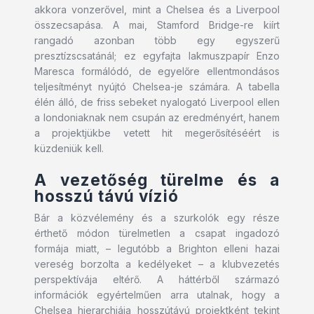
akkora vonzerővel, mint a Chelsea és a Liverpool
összecsapása. A mai, Stamford Bridge-re kiírt
rangadó azonban több egy egyszerű
presztízscsatánál; ez egyfajta lakmuszpapír Enzo
Maresca formálódó, de egyelőre ellentmondásos
teljesítményt nyújtó Chelsea-je számára. A tabella
élén álló, de friss sebeket nyalogató Liverpool ellen
a londoniaknak nem csupán az eredményért, hanem
a projektjükbe vetett hit megerősítéséért is
küzdeniük kell.
A vezetőség türelme és a
hosszú távú vízió
Bár a közvélemény és a szurkolók egy része
érthető módon türelmetlen a csapat ingadozó
formája miatt, – legutóbb a Brighton elleni hazai
vereség borzolta a kedélyeket – a klubvezetés
perspektívája eltérő. A háttérből származó
információk egyértelműen arra utalnak, hogy a
Chelsea hierarchiája hosszútávú projektként tekint