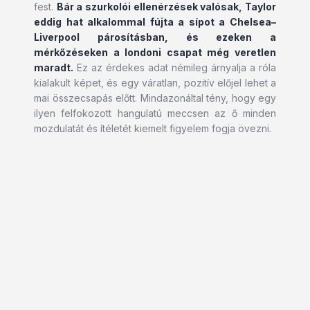
fest.
Bár a szurkolói ellenérzések valósak, Taylor
eddig hat alkalommal fújta a sípot a Chelsea–
Liverpool párosításban, és ezeken a
mérkőzéseken a londoni csapat még veretlen
maradt.
Ez az érdekes adat némileg árnyalja a róla
kialakult képet, és egy váratlan, pozitív előjel lehet a
mai összecsapás előtt. Mindazonáltal tény, hogy egy
ilyen felfokozott hangulatú meccsen az ő minden
mozdulatát és ítéletét kiemelt figyelem fogja övezni.