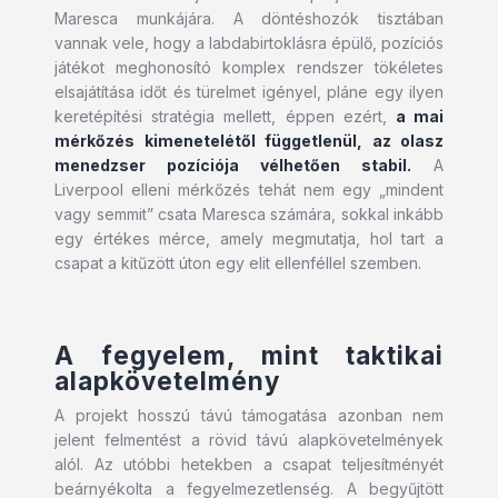
Maresca munkájára. A döntéshozók tisztában
vannak vele, hogy a labdabirtoklásra épülő, pozíciós
játékot meghonosító komplex rendszer tökéletes
elsajátítása időt és türelmet igényel, pláne egy ilyen
keretépítési stratégia mellett, éppen ezért,
a mai
mérkőzés kimenetelétől függetlenül, az olasz
menedzser pozíciója vélhetően stabil.
A
Liverpool elleni mérkőzés tehát nem egy „mindent
vagy semmit” csata Maresca számára, sokkal inkább
egy értékes mérce, amely megmutatja, hol tart a
csapat a kitűzött úton egy elit ellenféllel szemben.
A fegyelem, mint taktikai
alapkövetelmény
A projekt hosszú távú támogatása azonban nem
jelent felmentést a rövid távú alapkövetelmények
alól. Az utóbbi hetekben a csapat teljesítményét
beárnyékolta a fegyelmezetlenség. A begyűjtött