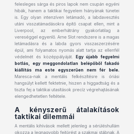
felesleges sárga és piros lapok nem csupán egyéni
hibák, hanem a taktikai fegyelem hiányának tünetei
is. Egy olyan intenzíven letámadó, a labdavesztés
utáni visszatámadásokra építő csapat ellen, mint a
Liverpool, az emberhátrány gyakorlatilag a
vereséggel egyenlő. Arne Slot rendszere is a magas
letámadásra és a labda gyors visszaszerzésére
épül, ami folyamatos nyomás alatt tartja az ellenfél
védelmét és középpályáját.
Egy újabb fegyelmi
botlás, egy meggondolatlan belépőből fakadó
kiállítás ma este egyszerűen nem fér bele.
Maresca-nak a mentális felkészítésre is óriási
hangsúlyt kellett fektetnie, hiszen a higgadtság és a
tiszta fej a taktikai utasítások precíz végrehajtásának
elengedhetetlen feltétele.
A kényszerű átalakítások
taktikai dilemmái
A mentális kihívások mellett jelenleg a sérüléshullám
okozza a legnagyobb fejtörést a szakmai stábnak. A