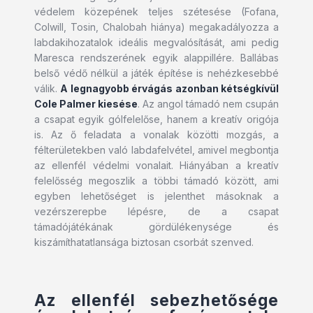
védelem közepének teljes szétesése (Fofana,
Colwill, Tosin, Chalobah hiánya) megakadályozza a
labdakihozatalok ideális megvalósítását, ami pedig
Maresca rendszerének egyik alappillére. Ballábas
belső védő nélkül a játék építése is nehézkesebbé
válik.
A legnagyobb érvágás azonban kétségkívül
Cole Palmer kiesése
. Az angol támadó nem csupán
a csapat egyik gólfelelőse, hanem a kreatív origója
is. Az ő feladata a vonalak közötti mozgás, a
félterületekben való labdafelvétel, amivel megbontja
az ellenfél védelmi vonalait. Hiányában a kreatív
felelősség megoszlik a többi támadó között, ami
egyben lehetőséget is jelenthet másoknak a
vezérszerepbe lépésre, de a csapat
támadójátékának gördülékenysége és
kiszámíthatatlansága biztosan csorbát szenved.
Az ellenfél sebezhetősége