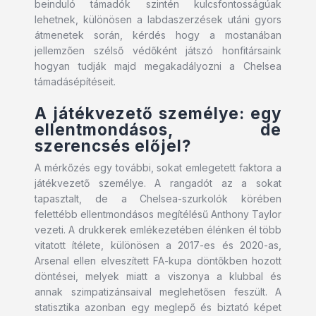
beinduló támadók szintén kulcsfontosságúak
lehetnek, különösen a labdaszerzések utáni gyors
átmenetek során, kérdés hogy a mostanában
jellemzően szélső védőként játszó honfitársaink
hogyan tudják majd megakadályozni a Chelsea
támadásépítéseit.
A játékvezető személye: egy
ellentmondásos, de
szerencsés előjel?
A mérkőzés egy további, sokat emlegetett faktora a
játékvezető személye. A rangadót az a sokat
tapasztalt, de a Chelsea-szurkolók körében
felettébb ellentmondásos megítélésű Anthony Taylor
vezeti. A drukkerek emlékezetében élénken él több
vitatott ítélete, különösen a 2017-es és 2020-as,
Arsenal ellen elveszített FA-kupa döntőkben hozott
döntései, melyek miatt a viszonya a klubbal és
annak szimpatizánsaival meglehetősen feszült. A
statisztika azonban egy meglepő és biztató képet