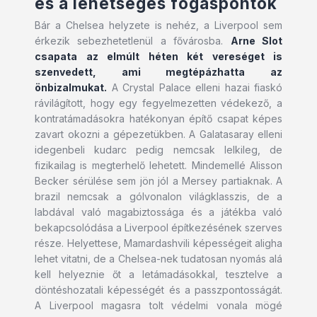
és a lehetséges fogáspontok
Bár a Chelsea helyzete is nehéz, a Liverpool sem
érkezik sebezhetetlenül a fővárosba.
Arne Slot
csapata az elmúlt héten két vereséget is
szenvedett, ami megtépázhatta az
önbizalmukat.
A Crystal Palace elleni hazai fiaskó
rávilágított, hogy egy fegyelmezetten védekező, a
kontratámadásokra hatékonyan építő csapat képes
zavart okozni a gépezetükben. A Galatasaray elleni
idegenbeli kudarc pedig nemcsak lelkileg, de
fizikailag is megterhelő lehetett. Mindemellé Alisson
Becker sérülése sem jön jól a Mersey partiaknak. A
brazil nemcsak a gólvonalon világklasszis, de a
labdával való magabiztossága és a játékba való
bekapcsolódása a Liverpool építkezésének szerves
része. Helyettese, Mamardashvili képességeit aligha
lehet vitatni, de a Chelsea-nek tudatosan nyomás alá
kell helyeznie őt a letámadásokkal, tesztelve a
döntéshozatali képességét és a passzpontosságát.
A Liverpool magasra tolt védelmi vonala mögé