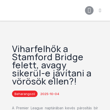
Főoldal
Podcast
Cikkek
Premier League 26/27
Férfi Csapat
Viharfelhők a
Női Csapat
Stamford Bridge
Szurkolói klub
felett, avagy
sikerül-e javítani a
vörösök ellen?!
Beharangozó
2025-10-04
A Premier League naptárában kevés párosítás bír