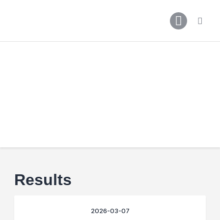
Főoldal
Podcast
Cikkek
Premier League 26/27
Férfi Csapat
Női Csapat
Szurkolói klub
Results
2026-03-07