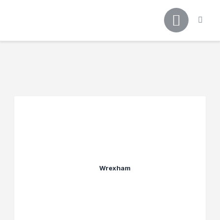
Főoldal
Podcast
Cikkek
Premier League 26/27
Férfi Csapat
Női Csapat
Szurkolói klub
Wrexham