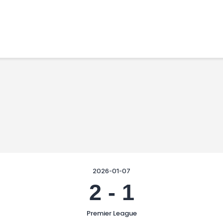
Főoldal
Podcast
Cikkek
Premier League 26/27
Férfi Csapat
Női Csapat
Szurkolói klub
2026-01-07
2
-
1
Premier League