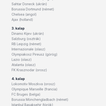
Sahtar Doneck (ukrán)
Borussia Dortmund (német)
Chelsea (angol)
Ajax (holland)
3. kalap
Dinamo Kijev (ukrán)
Salzburg (osztrák)
RB Leipzig (német)
Internazionale (olasz)
Olympiakosz Pireusz (görög)
Lazio (olasz)
Atalanta (olasz)
FK Krasznodar (orosz)
4. kalap
Lokomotiv Moszkva (orosz)
Olympique Marseille (francia)
FC Bruges (belga)
Borussia Mönchengladbach (német)
Istanbul Basaksehir (török)