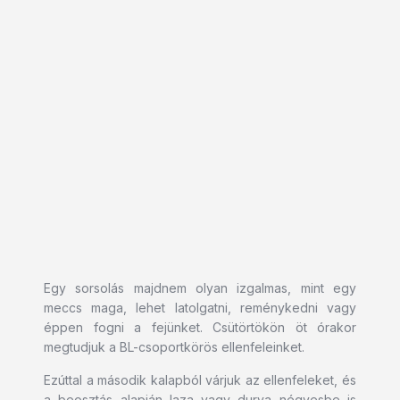
Egy sorsolás majdnem olyan izgalmas, mint egy
meccs maga, lehet latolgatni, reménykedni vagy
éppen fogni a fejünket. Csütörtökön öt órakor
megtudjuk a BL-csoportkörös ellenfeleinket.
Ezúttal a második kalapból várjuk az ellenfeleket, és
a beosztás alapján laza vagy durva négyesbe is