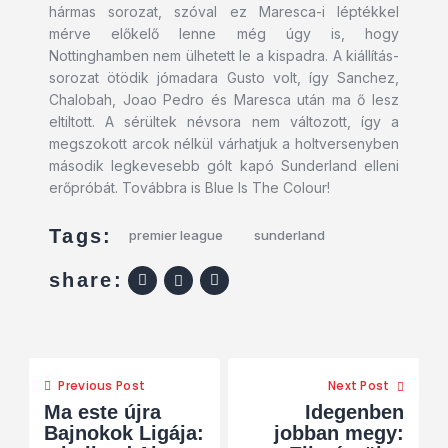
hármas sorozat, szóval ez Maresca-i léptékkel
mérve előkelő lenne még úgy is, hogy
Nottinghamben nem ülhetett le a kispadra. A kiállítás-
sorozat ötödik jómadara Gusto volt, így Sanchez,
Chalobah, Joao Pedro és Maresca után ma ő lesz
eltiltott. A sérültek névsora nem változott, így a
megszokott arcok nélkül várhatjuk a holtversenyben
második legkevesebb gólt kapó Sunderland elleni
erőpróbát. Továbbra is Blue Is The Colour!
Tags:
premier league
sunderland
share:
Previous Post
Next Post
Ma este újra
Idegenben
Bajnokok Ligája:
jobban megy: