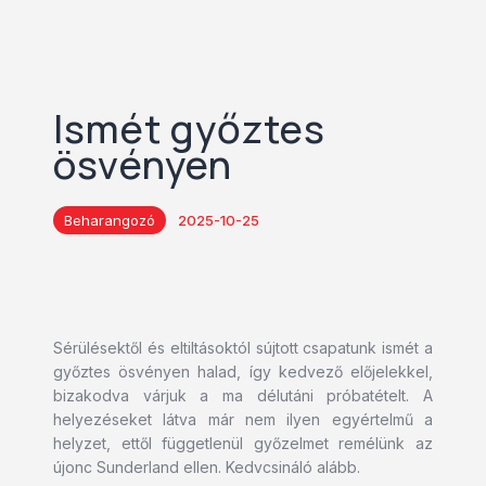
Ismét győztes
ösvényen
Beharangozó
2025-10-25
Sérülésektől és eltiltásoktól sújtott csapatunk ismét a
győztes ösvényen halad, így kedvező előjelekkel,
bizakodva várjuk a ma délutáni próbatételt. A
helyezéseket látva már nem ilyen egyértelmű a
helyzet, ettől függetlenül győzelmet remélünk az
újonc Sunderland ellen. Kedvcsináló alább.