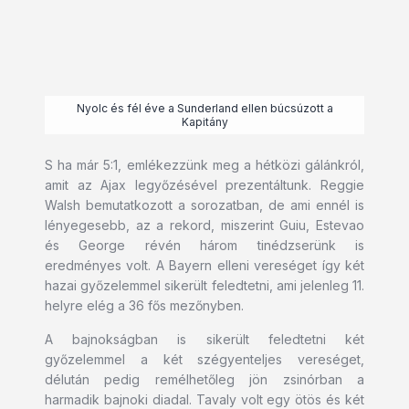
Nyolc és fél éve a Sunderland ellen búcsúzott a
Kapitány
S ha már 5:1, emlékezzünk meg a hétközi gálánkról,
amit az Ajax legyőzésével prezentáltunk. Reggie
Walsh bemutatkozott a sorozatban, de ami ennél is
lényegesebb, az a rekord, miszerint Guiu, Estevao
és George révén három tinédzserünk is
eredményes volt. A Bayern elleni vereséget így két
hazai győzelemmel sikerült feledtetni, ami jelenleg 11.
helyre elég a 36 fős mezőnyben.
A bajnokságban is sikerült feledtetni két
győzelemmel a két szégyenteljes vereséget,
délután pedig remélhetőleg jön zsinórban a
harmadik bajnoki diadal. Tavaly volt egy ötös és két