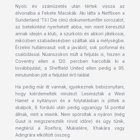
Nyolc év száműzetés után tértek vissza az
élvonalba a Fekete Macskák. Aki látta a Netflixen a
Sunderland ’Til I Die című dokumentumfilm sorozatot,
az betekintést nyerhetett abba, min ment keresztül
annak idején a klub, a szurkolói és akkori játékosai,
miközben szabadesésben szálltak alá a mélységbe.
Érzelmi hullámvasút volt a javából, sok pofonnal és
csalódással. Nüanszokon múlt a feljutás is, hiszen a
Coventry ellen a 120. percben harcolták ki a
továbbjutást, a Sheffield United ellen pedig a 95.
minutumban jött a feljutást érő találat.
Ha pedig már itt vannak, igyekeznek bebizonyítani,
hogy kiérdemelték mindezt. Lesimázták a West
Hamet a nyitányon és a folytatásban is jöttek a
skalpok, 8 forduló után pedig ugyanúgy 14 ponttal
állnak, mint a mieink. Nem spóroltak a nyáron (még
Guiut is megszerezték rövid időre) és úgy tűnik,
megtérül a Roefsra, Mukielére, Xhakára vagy
Adingrára elköltött összeg.