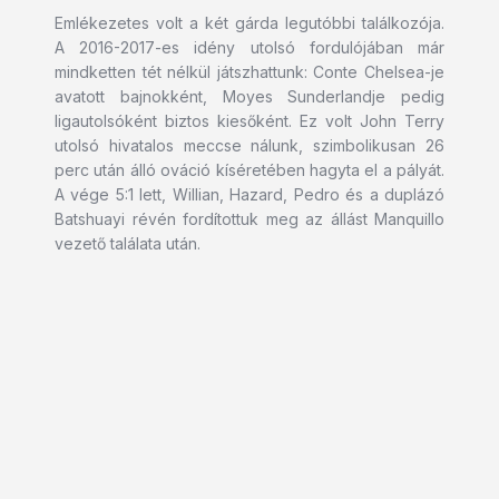
Emlékezetes volt a két gárda legutóbbi találkozója.
A 2016-2017-es idény utolsó fordulójában már
mindketten tét nélkül játszhattunk: Conte Chelsea-je
avatott bajnokként, Moyes Sunderlandje pedig
ligautolsóként biztos kiesőként. Ez volt John Terry
utolsó hivatalos meccse nálunk, szimbolikusan 26
perc után álló ováció kíséretében hagyta el a pályát.
A vége 5:1 lett, Willian, Hazard, Pedro és a duplázó
Batshuayi révén fordítottuk meg az állást Manquillo
vezető találata után.