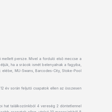
 mellett persze. Mivel a forduló első meccse a
éljük, ha a srácok ismét belenyalnak a fagyiba,
k elébe, MU-Swans, Barcodes-City, Stoke-Pool
12 év során feljutó csapatok ellen az összesen
bi hat találkozónkból 4 vereség 2 döntetlennel
ősebb csapatok ellen, utolsó 10 meccsünkből 8