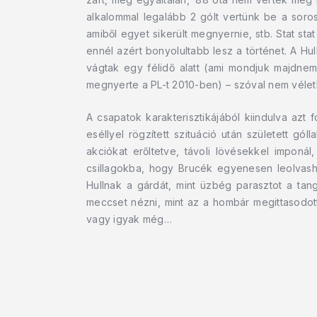
alkalommal legalább 2 gólt vertünk be a soro
amiből egyet sikerült megnyernie, stb. Stat st
ennél azért bonyolultabb lesz a történet. A H
vágtak egy félidő alatt (ami mondjuk majdnem
megnyerte a PL-t 2010-ben) – szóval nem véletl
A csapatok karakterisztikájából kiindulva azt 
eséllyel rögzített szituáció után született gó
akciókat erőltetve, távoli lövésekkel imponá
csillagokba, hogy Brucék egyenesen leolvas
Hullnak a gárdát, mint üzbég parasztot a tan
meccset nézni, mint az a hombár megittasodo
vagy igyak még…