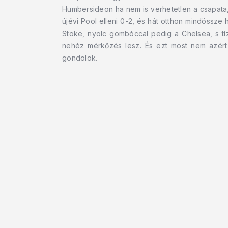
Humbersideon ha nem is verhetetlen a csapata,
újévi Pool elleni 0-2, és hát otthon mindössze h
Stoke, nyolc gombóccal pedig a Chelsea, s tíz 
nehéz mérkőzés lesz. És ezt most nem azért
gondolok.