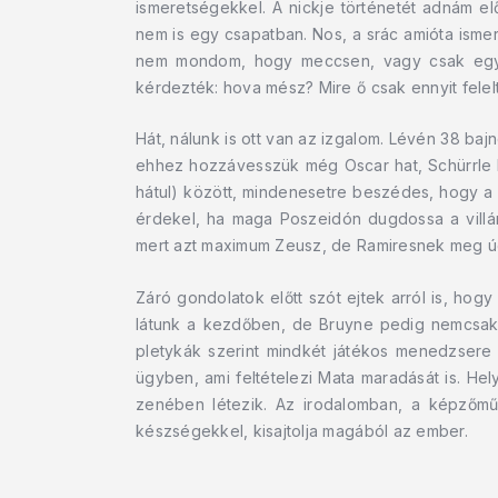
ismeretségekkel. A nickje történetét adnám e
nem is egy csapatban. Nos, a srác amióta ismert
nem mondom, hogy meccsen, vagy csak egy dél
kérdezték: hova mész? Mire ő csak ennyit felel
Hát, nálunk is ott van az izgalom. Lévén 38 b
ehhez hozzávesszük még Oscar hat, Schürrle há
hátul) között, mindenesetre beszédes, hogy a 
érdekel, ha maga Poszeidón dugdossa a vill
mert azt maximum Zeusz, de Ramiresnek meg úgys
Záró gondolatok előtt szót ejtek arról is, hog
látunk a kezdőben, de Bruyne pedig nemcsak a
pletykák szerint mindkét játékos menedzsere L
ügyben, ami feltételezi Mata maradását is. He
zenében létezik. Az irodalomban, a képzőm
készségekkel, kisajtolja magából az ember.