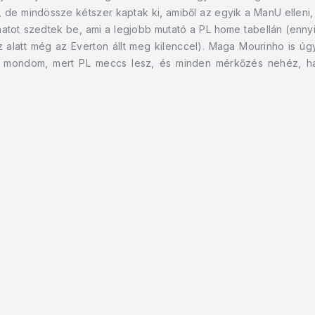
 de mindössze kétszer kaptak ki, amiből az egyik a ManU elleni, 
atot szedtek be, ami a legjobb mutató a PL home tabellán (ennyive
alatt még az Everton állt meg kilenccel). Maga Mourinho is úgy n
 mondom, mert PL meccs lesz, és minden mérkőzés nehéz, ha