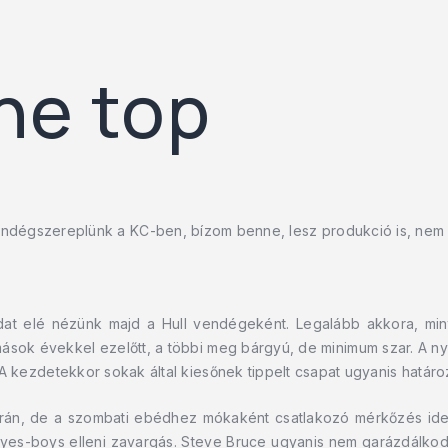
he top
dégszereplünk a KC-ben, bízom benne, lesz produkció is, nem cs
dat elé nézünk majd a Hull vendégeként. Legalább akkora, min
mások évekkel ezelőtt, a többi meg bárgyú, de minimum szar. A n
 kezdetekkor sokak által kiesőnek tippelt csapat ugyanis határo
orán, de a szombati ebédhez mókaként csatlakozó mérkőzés ide
Moyes-boys elleni zavargás. Steve Bruce ugyanis nem garázdálkodi