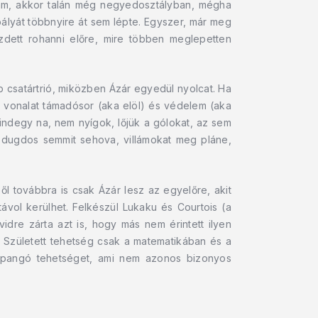
hmmm, akkor talán még negyedosztályban, mégha
lpályát többnyire át sem lépte. Egyszer, már meg
zdett rohanni előre, mire többen meglepetten
 csatártrió, miközben Ázár egyedül nyolcat. Ha
a vonalat támadósor (aka elöl) és védelem (aka
indegy na, nem nyígok, lőjük a gólokat, az sem
dugdos semmit sehova, villámokat meg pláne,
ől továbbra is csak Ázár lesz az egyelőre, akit
vol kerülhet. Felkészül Lukaku és Courtois (a
idre zárta azt is, hogy más nem érintett ilyen
: Született tehetség csak a matematikában és a
ppangó tehetséget, ami nem azonos bizonyos