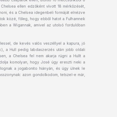
 Chelsea ellen edzőként vívott 18 mérkőzését,
thoni, és a Chelsea idegenbeli formáját elnézve
atok közé, főleg, hogy ebből hatot a Fulhamnek
dőben a Wigannak, amivel az utolsó fordulóban
 lessel, de kevés valós veszéllyel a kapura, jó
nk), a Hull pedig labdaszerzés után jobb oldali
sen, a Chelsea fel nem akarja rúgni a Hullt a
olja komolyan, hogy José úgy ereszti neki a
alognak a jogabonito hiányán, és úgy ülnek le
asszonynak: azon gondolkodom, tetszel-e már,