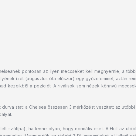
helseanek pontosan az ilyen meccseket kell megnyernie, a többi
helyének ízét (augusztus óta először) egy győzelemmel, aztán rem
ajd kezeikből a pozíciót. A riválisok sem nézek könnyű meccse
urva stat: a Chelsea összesen 3 mérkőzést veszített az utóbbi 
ályát.
ett szól(na), ha lenne olyan, hogy normális eset. A Hull az utób
 bennünket. Megnyertük az utóbbi 3 PL meccsünket a Hullnál er