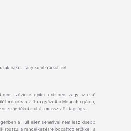
ak hakni. Irány kelet-Yorkshire!
t nem szóviccel nyitni a címben, vagy az első
yitófordulóban 2-0-ra győzött a Mourinho gárda,
zott szándékot mutat a masszív PL tagságra.
genben a Hull ellen semmivel nem lesz kisebb
k rosszul a rendelkezésre bocsátott erőkkel: a