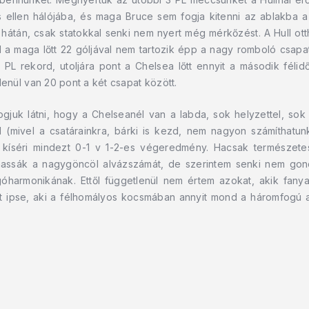
s ellen hálójába, és maga Bruce sem fogja kitenni az ablakba a
at hátán, csak statokkal senki nem nyert még mérkőzést. A Hull ot
ull a maga lőtt 22 góljával nem tartozik épp a nagy romboló csap
 PL rekord, utoljára pont a Chelsea lőtt ennyit a második féli
enül van 20 pont a két csapat között.
fogjuk látni, hogy a Chelseanél van a labda, sok helyzettel, sok
llal (mivel a csatárainkra, bárki is kezd, nem nagyon számíthatu
l, kíséri mindezt 0-1 v 1-2-es végeredmény. Hacsak természete
hassák a nagygöncöl alvázszámát, de szerintem senki nem gond
góharmonikának. Ettől függetlenül nem értem azokat, akik fany
tt ipse, aki a félhomályos kocsmában annyit mond a háromfogú 