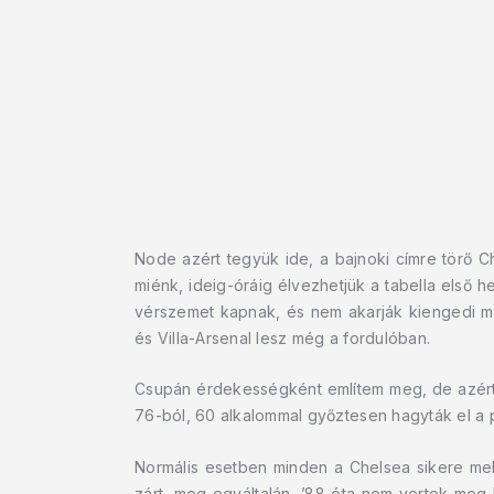
Node azért tegyük ide, a bajnoki címre törő C
miénk, ideig-óráig élvezhetjük a tabella első 
vérszemet kapnak, és nem akarják kiengedi m
és Villa-Arsenal lesz még a fordulóban.
Csupán érdekességként említem meg, de azért d
76-ból, 60 alkalommal győztesen hagyták el a p
Normális esetben minden a Chelsea sikere mell
zárt, meg egyáltalán, ’88 óta nem vertek meg