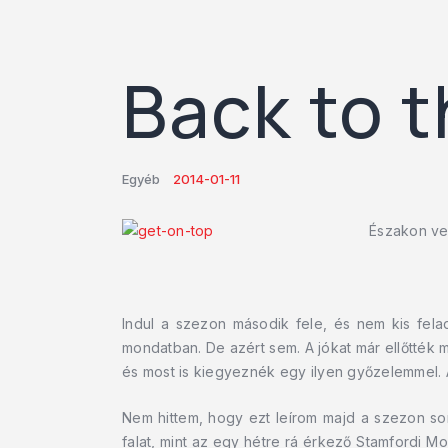
Back to t
Egyéb
2014-01-11
Északon ven
Indul a szezon második fele, és nem kis fela
mondatban. De azért sem. A jókat már ellőtték 
és most is kiegyeznék egy ilyen győzelemmel. A
Nem hittem, hogy ezt leírom majd a szezon s
falat, mint az egy hétre rá érkező Stamfordi 