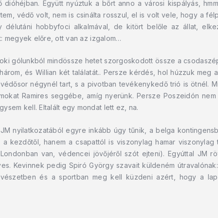
lő dióhéjban. Együtt nyúztuk a bőrt anno a városi kispályás, 
em, védő volt, nem is csinálta rosszul, el is volt vele, hogy a fé
utáni hobbyfoci alkalmával, de kitört belőle az állat, elke
t: megyek előre, ott van az izgalom…
ajnoki gólunkból mindössze hetet szorgoskodott össze a csodaszép
rom, és Willian két találatát.. Persze kérdés, hol húzzuk meg 
védősor négynél tart, s a pivotban tevékenykedő trió is ötnél. M
ámokat Ramires seggébe, amíg nyerünk. Persze Poszeidón nem 
em kell. Eltalált egy mondat lett ez, na.
y JM nyilatkozatából egyre inkább úgy tűnik, a belga kontingensb
 kezdőtől, hanem a csapattól is viszonylag hamar viszonylag tá
ondonban van, védencei jövőjéről szót ejteni). Egyúttal JM röv
lyes. Kevinnek pedig Spiró György szavait küldeném útravalónak
űvészetben és a sportban meg kell küzdeni azért, hogy a la