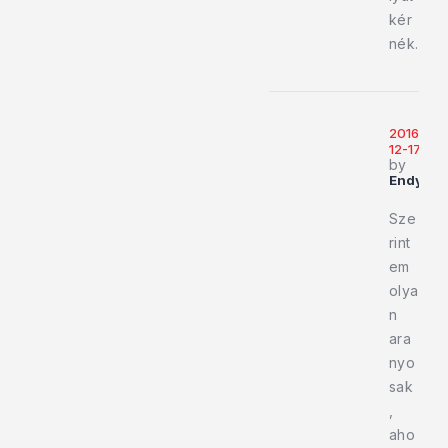
kér
nék.
2016-
12-17
by
Endy919
Sze
rint
em
olya
n
ara
nyo
sak
,
aho