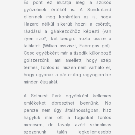
És pont ez mutatja meg a szűkös
győzelmek értékét is. A Sunderland
elleninek meg konkrétan az is, hogy
Hazard nélkül sikerült hozni a csörtét,
ráadásul a gálakezdőhöz képesti (van
ilyen szó?) két beugró hozta össze a
találatot (Willian assziszt, Fabregas gól).
Cesc egyébként már a tizedik különböző
gólszerzőnk, ami amellett, hogy szép
termés, fontos is, hiszen nem várható el,
hogy ugyanaz a pár csillag ragyogjon be
minden éjszakát.
A Selhurst Park egyébként kellemes
emlékeket ébreszthet bennünk. No
persze nem úgy általánosságban, hisz
hagytuk már ott a fogunkat fontos
meccsen, de tavaly azért szánalmas
szezonunk talán legkellemesebb