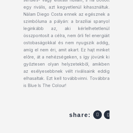
egy rivális, azt kegyetlenül kihasználtuk.
Nálam Diego Costa ennek az egésznek a
szimbóluma a pályán: a brazíliai spanyol
leginkább az, aki kérlelhetetlenül
összpontosít a célra, nem őrli fel energiáit
ostobaságokkal és nem nyugszik addig,
amíg el nem éri, amit akart. Ez hajt minket
előre, át a nehézségeken, s így jövünk ki
győztesen olyan helyzetekből, amikben
az esélyesebbnek vélt riválisaink eddig
elhasaltak. Ezt kell továbbvinni. Továbbra
is Blue Is The Colour!
share: