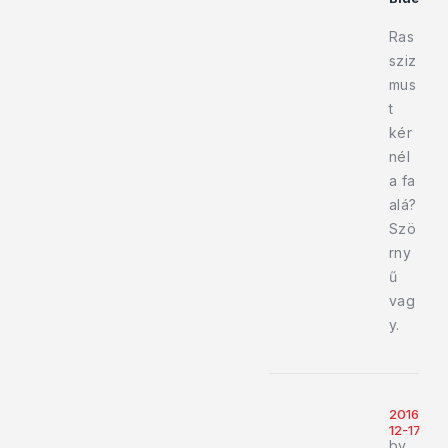
Ras
sziz
mus
t
kér
nél
a fa
alá?
Szö
rny
ű
vag
y.
2016-
12-17
by