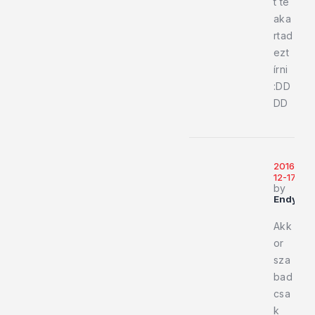
t te
aka
rtad
ezt
írni
:DD
DD
2016-
12-17
by
Endy919
Akk
or
sza
bad
csa
k