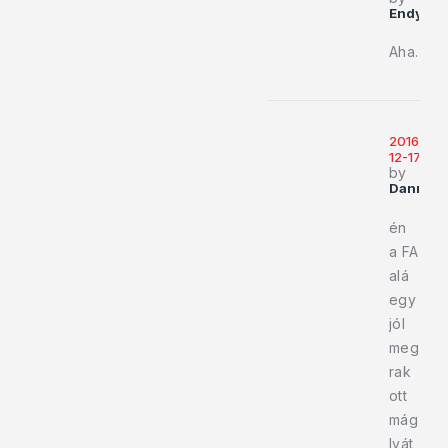
Endy919
Aha.
2016-
12-17
by
Dannyfr
én
a FA
alá
egy
jól
meg
rak
ott
mág
lyát