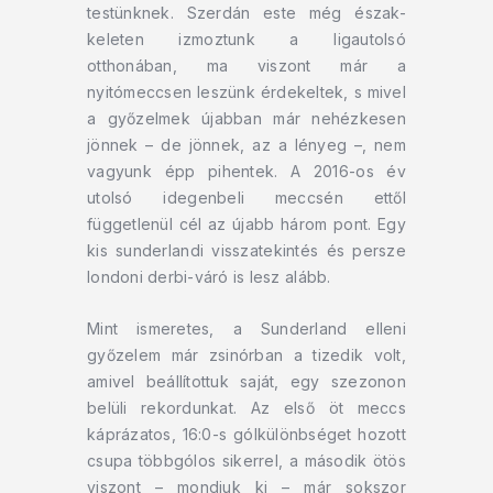
testünknek. Szerdán este még észak-
keleten izmoztunk a ligautolsó
otthonában, ma viszont már a
nyitómeccsen leszünk érdekeltek, s mivel
a győzelmek újabban már nehézkesen
jönnek – de jönnek, az a lényeg –, nem
vagyunk épp pihentek. A 2016-os év
utolsó idegenbeli meccsén ettől
függetlenül cél az újabb három pont. Egy
kis sunderlandi visszatekintés és persze
londoni derbi-váró is lesz alább.
Mint ismeretes, a Sunderland elleni
győzelem már zsinórban a tizedik volt,
amivel beállítottuk saját, egy szezonon
belüli rekordunkat. Az első öt meccs
káprázatos, 16:0-s gólkülönbséget hozott
csupa többgólos sikerrel, a második ötös
viszont – mondjuk ki – már sokszor