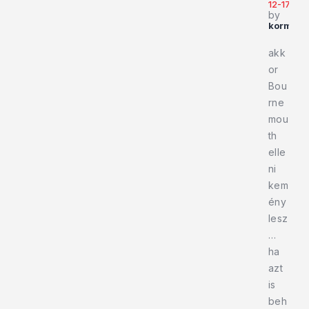
12-17
by
kormola
akk
or
Bou
rne
mou
th
elle
ni
kem
ény
lesz
…
ha
azt
is
beh