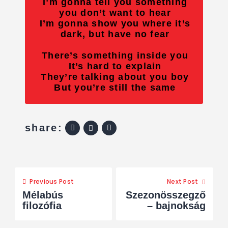
I’m gonna tell you something
you don’t want to hear
I’m gonna show you where it’s
dark, but have no fear
There’s something inside you
It’s hard to explain
They’re talking about you boy
But you’re still the same
share:
Previous Post
Next Post
Mélabús
Szezonösszegző
filozófia
– bajnokság