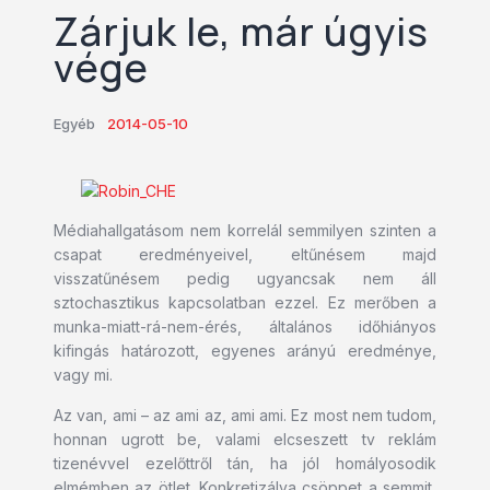
Zárjuk le, már úgyis
vége
Egyéb
2014-05-10
Médiahallgatásom nem korrelál semmilyen szinten a
csapat eredményeivel, eltűnésem majd
visszatűnésem pedig ugyancsak nem áll
sztochasztikus kapcsolatban ezzel. Ez merőben a
munka-miatt-rá-nem-érés, általános időhiányos
kifingás határozott, egyenes arányú eredménye,
vagy mi.
Az van, ami – az ami az, ami ami. Ez most nem tudom,
honnan ugrott be, valami elcseszett tv reklám
tizenévvel ezelőttről tán, ha jól homályosodik
elmémben az ötlet. Konkretizálva csöppet a semmit,