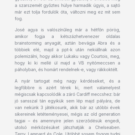
a szarszemét győztes hülye harmadik úgyis, a sajtó
már ezt tolja fordulók óta, változni meg ez mit sem
fog.
José agya is valószínűleg már a hétfőn pörög,
amikor fogja a kétszázhetvenezer oldalas
brainstorming anyagát, aztán bevágja Abra és a
többiek elé, majd a ppt-k után nekiállnak azon
polemizálni, hogy akkor Lukaku vagy Courtois, meg,
hogy ki ki mellé ül majd a VB nyitómeccsen a
páholyban, és homárt rendelnek-e, vagy rákkoktélt.
A nyár tartogat még nagy kérdéseket, és a
legfőbbre is azért térek ki, mert valamelyest
mégiscsak kapcsolódik a záró Cardiff meccshez: bár
jó sansszal tán egyikük sem lép majd pályára, de
van nekünk 3 játékosunk, akik bár az utóbbi évek
sikereinek letéteményesei, mégis az old generation
tagjai – és amennyire jelen szerződésük engedi,
utolsó mérkőzésüket játszhatják a Chelseaben.
Terry, Lampard és Cole. Utóbbit sosem fogom tudni