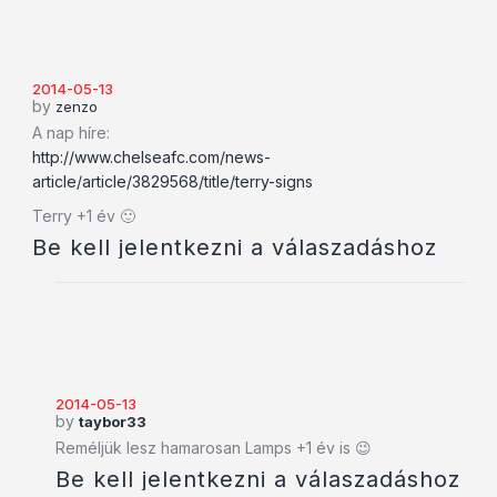
2014-05-13
by
zenzo
A nap híre:
http://www.chelseafc.com/news-
article/article/3829568/title/terry-signs
Terry +1 év 🙂
Be kell jelentkezni a válaszadáshoz
2014-05-13
by
taybor33
Reméljük lesz hamarosan Lamps +1 év is 😉
Be kell jelentkezni a válaszadáshoz