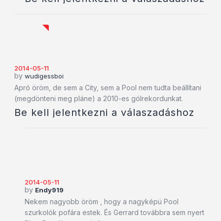
2014-05-11
by
wudigessboi
Apró öröm, de sem a City, sem a Pool nem tudta beállítani
(megdönteni meg pláne) a 2010-es gólrekordunkat.
Be kell jelentkezni a válaszadáshoz
2014-05-11
by
Endy919
Nekem nagyobb öröm , hogy a nagyképü Pool
szurkolók pofára estek. És Gerrard továbbra sem nyert