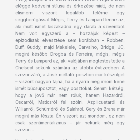
eléggé kedvelni stílusa és érkezése miatt, de nem
elismerni viszont legalább felérne egy
seggberúgással. Mégis, Terry és Lampard lenne az,
aki miatt ismét kiszakadna egy darab a szívemből.
Nem volt egyszerű a – hozzájuk képest –
epizodisták elvesztése sem korábban – Robben,
Duff, Guddy, majd Makelele, Carvalho, Bridge, JC,
megint később Drogba és Ferreira, mégis, mégis
Terry és Lampard az, aki valójában megtestesítette a
Chelseat sokunk számára az utóbbi évtizedben. A
szezonzáró, a José-méltató posztom már készülget
– viszont nagyon fájna, ha a nyárra még írnom kéne
ismét búcsúposztot, vagy posztokat. Semmi kétség,
hogy a jövő már nem róluk, hanem Hazardról,
Oscarról, Maticsról fel szólni. Azpilicuetaról és
Willianről, Schürrléről és Salahról. Gary és Brana már
megint más tészta. Én viszont azt mondom, ez nem
csak szentimentalizmus – jár nekünk még egy
szezon…