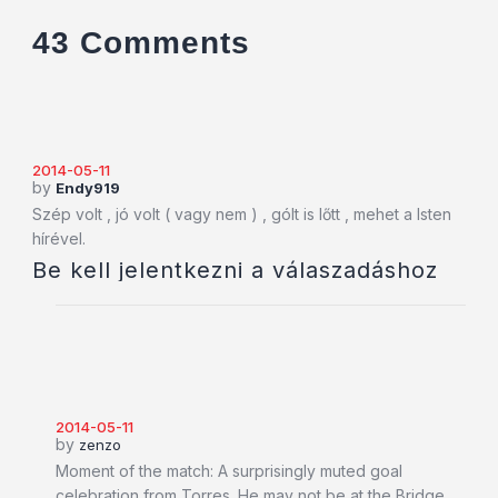
43 Comments
2014-05-11
by
Endy919
Szép volt , jó volt ( vagy nem ) , gólt is lőtt , mehet a Isten
hírével.
Be kell jelentkezni a válaszadáshoz
2014-05-11
by
zenzo
Moment of the match: A surprisingly muted goal
celebration from Torres. He may not be at the Bridge