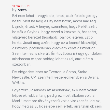
2014-05-11
by
zenzo
Ezt nem lehet – vagyis de, lehet, csak fölösleges így
nézni. Mert ha meg a City nem botlik, akkor már rég
bajnok, érted. A lényeg szerintem, hogy Pellét azért
hozták a Cityhez, hogy ezzel a kbszott jó, összeért,
világverő kerettel (legalább) bajnok legyen. Ezt ő
hozta. Josét meg azért, hogy ez a leendő kbszottjó,
összeérő, potenciálisan világverő keret összeálljon.
Szerintem ez is sikerült. Én (továbbra is) úgy gondolom,
mindhárom csapat boldog lehet azzal, amit elért a
szezonban.
De elégedett lehet az Everton, a Soton, Stoke,
Newcastle, CP, szerintem végeredményben a Swans,
WHU is.
Egyértelmű csalódás az Arsenalnak, akik nem voltak
képesek robbantani, pedig ez most alkalom volt, a
ManU, mert bár törvényszerű volt a visszaesés, de az,
hogy még az EL közelébe sem értek, arra talán ők sem