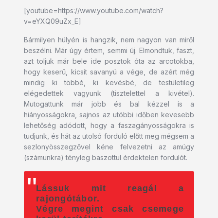
[youtube=https://www.youtube.com/watch?
v=eYXQ09uZx_E]
Bármilyen hülyén is hangzik, nem nagyon van miről
beszélni. Már úgy értem, semmi új. Elmondtuk, faszt,
azt toljuk már bele ide posztok óta az arcotokba,
hogy keserű, kicsit savanyú a vége, de azért még
mindig ki többé, ki kevésbé, de testületileg
elégedettek vagyunk (tisztelettel a kivétel).
Mutogattunk már jobb és bal kézzel is a
hiányosságokra, sajnos az utóbbi időben kevesebb
lehetőség adódott, hogy a faszagányosságokra is
tudjunk, és hát az utolsó forduló előtt meg mégsem a
sezlonyösszegzővel kéne felvezetni az amúgy
(számunkra) tényleg baszottul érdektelen fordulót.
Lássuk mit reagál a
rajongótábor.
Végre megint csak csemege