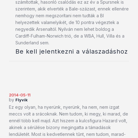
számítottak, hasonló csalódás ez az év a Spursnek is
szerintem, akik elverték a Bale-százast, ennek ellenére
nemhogy nem megszorítani nem tudták a Bl
helyezettek valamelyikét, de 10 pontra végeztek a
negyedik Arsenaltól. Nyilván nem lehet boldog a
Cardiff-Fulham-Norwich trió, de a WBA, Hull, Villa és a
Sunderland sem.
Be kell jelentkezni a válaszadáshoz
2014-05-11
by
Flyvik
Ez egy olyan, ha nyerünk, nyerünk, ha nem, nem izgat
meccs volt a srácoknak. Nem tudom, ki megy, ki marad, de
ennél több kell majd. Azt hiszem a kulcsfigura Hazard volt,
akinek a sérülése bizony megingatta a támadások
lendületét. Most is kedvetlennek tűnt, nem tudom, marad-