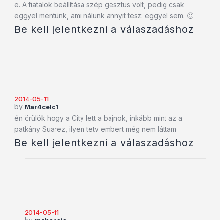
e. A fiatalok beállítása szép gesztus volt, pedig csak
eggyel mentünk, ami nálunk annyit tesz: eggyel sem. 🙂
Be kell jelentkezni a válaszadáshoz
2014-05-11
by
Mar4celo1
én örülök hogy a City lett a bajnok, inkább mint az a
patkány Suarez, ilyen tetv embert még nem láttam
Be kell jelentkezni a válaszadáshoz
2014-05-11
by
mohacsia