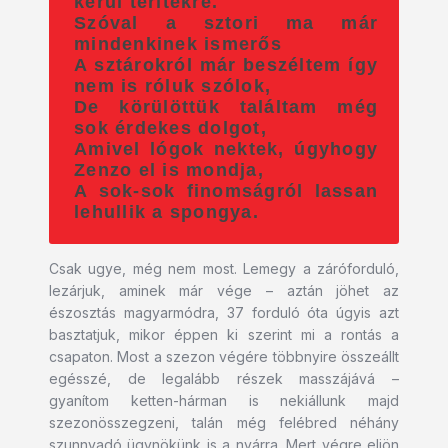
kerül terítékre.
Szóval a sztori ma már
mindenkinek ismerős
A sztárokról már beszéltem így
nem is róluk szólok,
De körülöttük találtam még
sok érdekes dolgot,
Amivel lógok nektek, úgyhogy
Zenzo el is mondja,
A sok-sok finomságról lassan
lehullik a spongya.
Csak ugye, még nem most. Lemegy a záróforduló,
lezárjuk, aminek már vége – aztán jöhet az
észosztás magyarmódra, 37 forduló óta úgyis azt
basztatjuk, mikor éppen ki szerint mi a rontás a
csapaton. Most a szezon végére többnyire összeállt
egésszé, de legalább részek masszájává –
gyanítom ketten-hárman is nekiállunk majd
szezonösszegzeni, talán még felébred néhány
szunnyadó ügynökünk is a nyárra. Mert végre eljön