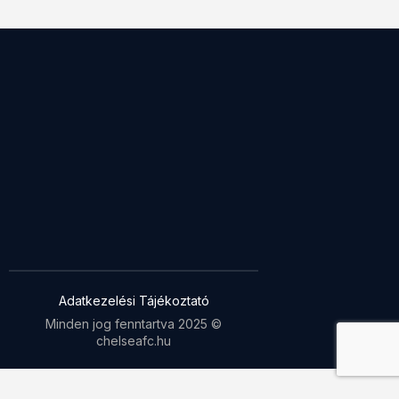
Adatkezelési Tájékoztató
Minden jog fenntartva 2025 ©
chelseafc.hu
WP Twitter Auto Publish
Powered By :
XYZScripts.com