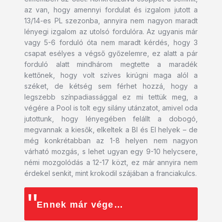
az van, hogy amennyi fordulat és izgalom jutott a
13/14-es PL szezonba, annyira nem nagyon maradt
lényegi izgalom az utolsó fordulóra. Az ugyanis már
vagy 5-6 forduló óta nem maradt kérdés, hogy 3
csapat esélyes a végső győzelemre, ez alatt a pár
forduló alatt mindhárom megtette a maradék
kettőnek, hogy volt szíves kirúgni maga alól a
széket, de kétség sem férhet hozzá, hogy a
legszebb színpadiassággal ez mi tettük meg, a
végére a Pool is tolt egy silány utánzatot, amivel oda
jutottunk, hogy lényegében felállt a dobogó,
megvannak a kiesők, elkeltek a Bl és El helyek – de
még konkrétabban az 1-8 helyen nem nagyon
várható mozgás, s lehet ugyan egy 9-10 helycsere,
némi mozgolódás a 12-17 közt, ez már annyira nem
érdekel senkit, mint krokodil szájában a franciakulcs.
Ennek már vége…