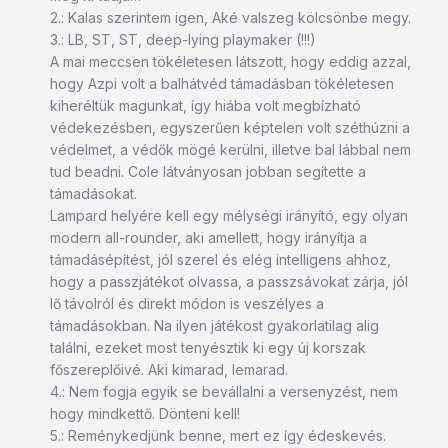
2.: Kalas szerintem igen, Aké valszeg kölcsönbe megy.
3.: LB, ST, ST, deep-lying playmaker (!!!)
A mai meccsen tökéletesen látszott, hogy eddig azzal,
hogy Azpi volt a balhátvéd támadásban tökéletesen
kiheréltük magunkat, így hiába volt megbízható
védekezésben, egyszerűen képtelen volt széthúzni a
védelmet, a védők mögé kerülni, illetve bal lábbal nem
tud beadni. Cole látványosan jobban segítette a
támadásokat.
Lampard helyére kell egy mélységi irányító, egy olyan
modern all-rounder, aki amellett, hogy irányítja a
támadásépítést, jól szerel és elég intelligens ahhoz,
hogy a passzjátékot olvassa, a passzsávokat zárja, jól
lő távolról és direkt módon is veszélyes a
támadásokban. Na ilyen játékost gyakorlatilag alig
találni, ezeket most tenyésztik ki egy új korszak
főszereplőivé. Aki kimarad, lemarad.
4.: Nem fogja egyik se bevállalni a versenyzést, nem
hogy mindkettő. Dönteni kell!
5.: Reménykedjünk benne, mert ez így édeskevés.