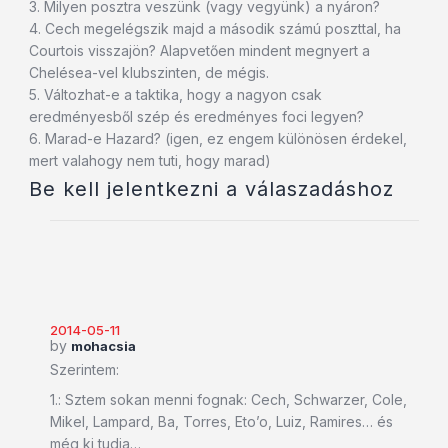
3. Milyen posztra veszünk (vagy vegyünk) a nyáron?
4. Cech megelégszik majd a második számú poszttal, ha
Courtois visszajön? Alapvetően mindent megnyert a
Chelésea-vel klubszinten, de mégis.
5. Változhat-e a taktika, hogy a nagyon csak
eredményesből szép és eredményes foci legyen?
6. Marad-e Hazard? (igen, ez engem különösen érdekel,
mert valahogy nem tuti, hogy marad)
Be kell jelentkezni a válaszadáshoz
2014-05-11
by
mohacsia
Szerintem:
1.: Sztem sokan menni fognak: Cech, Schwarzer, Cole,
Mikel, Lampard, Ba, Torres, Eto’o, Luiz, Ramires… és
még ki tudja…