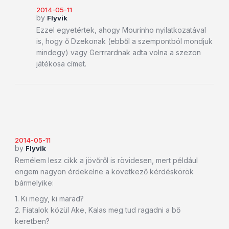
2014-05-11
by
Flyvik
Ezzel egyetértek, ahogy Mourinho nyilatkozatával
is, hogy ő Dzekonak (ebből a szempontból mondjuk
mindegy) vagy Gerrrardnak adta volna a szezon
játékosa címet.
2014-05-11
by
Flyvik
Remélem lesz cikk a jövőről is rövidesen, mert például
engem nagyon érdekelne a következő kérdéskörök
bármelyike:
1. Ki megy, ki marad?
2. Fiatalok közül Ake, Kalas meg tud ragadni a bő
keretben?