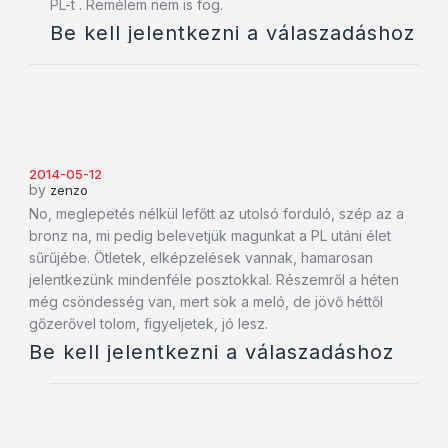
PL-t . Remélem nem is fog.
Be kell jelentkezni a válaszadáshoz
2014-05-12
by
zenzo
No, meglepetés nélkül lefőtt az utolsó forduló, szép az a
bronz na, mi pedig belevetjük magunkat a PL utáni élet
sűrűjébe. Ötletek, elképzelések vannak, hamarosan
jelentkezünk mindenféle posztokkal. Részemről a héten
még csöndesség van, mert sok a meló, de jövő héttől
gőzerővel tolom, figyeljetek, jó lesz.
Be kell jelentkezni a válaszadáshoz