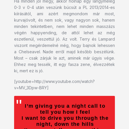
Ha minden jól megy, akkor holnap egy langymeleg
0-3 v 0-4 után veszünk búcsút a PL 2013/2014-es
kiírásától, ami azért megmondom már most,
kurvajóvolt, és nem sok, vagy nagyon sok, hanem
minden tekintetben, nem lehet minden masszázs
végén happyending, de attól lehet az még
eszetlenül, veszettül jó. Az volt. Terry és Lampard
viszont megérdemelné még, hogy bajnok lehessen
a Chelseavel. Nade erről majd később beszélünk.
Most – csak zárjuk le azt, aminek már úgyis vége.
Ehhez meg tessék, itt egy fasza zene, élvezzétek
ki, mert ez is jó.
[youtube=http://www.youtube.com/watch?
v=MV_3Dpw-BRY]
I’m giving you a night call to
tell you how I feel
I want to drive you through the
night, down the hills