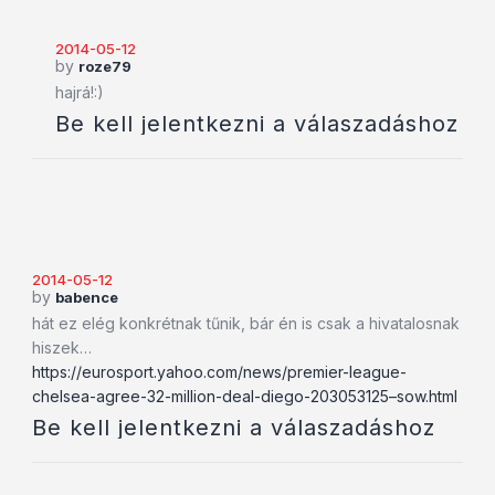
2014-05-12
by
roze79
hajrá!:)
Be kell jelentkezni a válaszadáshoz
2014-05-12
by
babence
hát ez elég konkrétnak tűnik, bár én is csak a hivatalosnak
hiszek…
https://eurosport.yahoo.com/news/premier-league-
chelsea-agree-32-million-deal-diego-203053125–sow.html
Be kell jelentkezni a válaszadáshoz