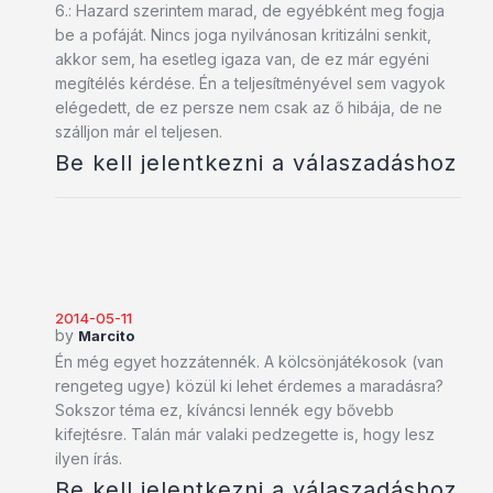
6.: Hazard szerintem marad, de egyébként meg fogja
be a pofáját. Nincs joga nyilvánosan kritizálni senkit,
akkor sem, ha esetleg igaza van, de ez már egyéni
megítélés kérdése. Én a teljesítményével sem vagyok
elégedett, de ez persze nem csak az ő hibája, de ne
szálljon már el teljesen.
Be kell jelentkezni a válaszadáshoz
2014-05-11
by
Marcito
Én még egyet hozzátennék. A kölcsönjátékosok (van
rengeteg ugye) közül ki lehet érdemes a maradásra?
Sokszor téma ez, kíváncsi lennék egy bővebb
kifejtésre. Talán már valaki pedzegette is, hogy lesz
ilyen írás.
Be kell jelentkezni a válaszadáshoz