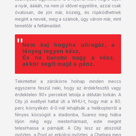
a nyár, ááááh, na nem jó idővel egyelőre, azzal csak
óvatosan, de jön már, közelg, és röpködhetnek
megint a nevek, meg a számok, úgy várom már, mint
temetőőr a feltámadást.
Nem baj hogyha ultragáz, a
lényeg legyen kész,
És ha baromi nagy a vész,
akkor segít majd a pénz.
Tekintettel a zárókörre holnap minden meccs
egyszerre feszül neki, hogy az érdekfeszítő vagy
érdektelen 90+ perceket letolja a délután torkán. A
City jó eséllyel hattal üti a WHU-t, hogy már a 80.
perc környékén 4-0-nál lehajítsák a helikopterről a
fényes köcsögöt a stadionba, Suarez meg hiába
lőjön még egy mesterhármast, este megint
telesírhassa a párnáját. A City lesz az abszolút
győztes, a Pool az erkölcsi győztes, a Chelsea meg