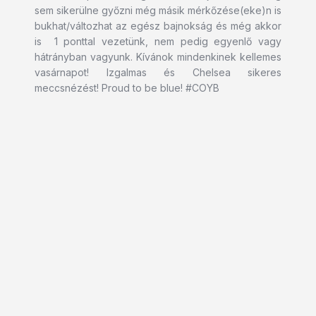
sem sikerülne győzni még másik mérkőzése(eke)n is
bukhat/változhat az egész bajnokság és még akkor
is 1 ponttal vezetünk, nem pedig egyenlő vagy
hátrányban vagyunk. Kívánok mindenkinek kellemes
vasárnapot! Izgalmas és Chelsea sikeres
meccsnézést! Proud to be blue! #COYB