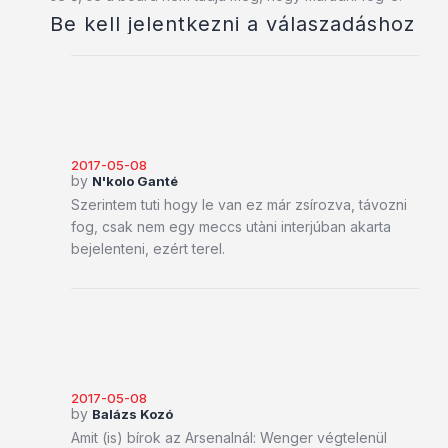
Be kell jelentkezni a válaszadáshoz
2017-05-08
by
N'kolo Ganté
Szerintem tuti hogy le van ez már zsírozva, távozni
fog, csak nem egy meccs utàni interjúban akarta
bejelenteni, ezért terel.
2017-05-08
by
Balázs Kozó
Amit (is) bírok az Arsenalnál: Wenger végtelenül