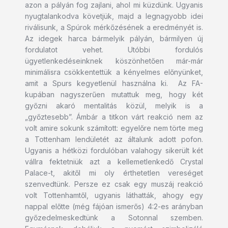
azon a pályán fog zajlani, ahol mi küzdünk. Ugyanis
nyugtalankodva követjük, majd a legnagyobb idei
riválisunk, a Spúrok mérkőzésének a eredményét is.
Az idegek harca bármelyik pályán, bármilyen új
fordulatot vehet. Utóbbi fordulós
ügyetlenkedéseinknek köszönhetően már-már
minimálisra csökkentettük a kényelmes előnyünket,
amit a Spurs kegyetlenül használna ki. Az FA-
kupában nagyszerűen mutattuk meg, hogy két
győzni akaró mentalitás közül, melyik is a
„győztesebb”. Ámbár a titkon várt reakció nem az
volt amire sokunk számított: egyelőre nem törte meg
a Tottenham lendületét az általunk adott pofon.
Ugyanis a hétközi fordulóban valahogy sikerült két
vállra fektetniük azt a kellemetlenkedő Crystal
Palace-t, akitől mi oly érthetetlen vereséget
szenvedtünk. Persze ez csak egy muszáj reakció
volt Tottenhamtől, ugyanis láthatták, ahogy egy
nappal előtte (még fájóan ismerős) 4:2-es arányban
győzedelmeskedtünk a Sotonnal szemben.