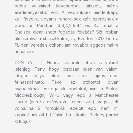
belga valamivel kevesebbet játszott, mégis
eredményesebb volt. A védőinknek mindenképp
kell figyelni, ugyanis rendre sok gólt szereznek a
Goodison Parkban: 3,4,4,2,6,4,1 és 3… tehát a
Chelsea clean-sheet fogadás felejtős!!! Sőt jobban
átmustrálva a statisztikákat, az Everton 2017-ben a
PL-ben veretlen otthon, ami további aggodalmakra
adhat okot.
CONTRA( —): Nehéz felsorolni ebből is valamit
jelenleg. Tény, hogy biztosan jelen van valami
idegen pálya faktor, ami most sajnos nem
felhasználható. Távol az otthontól olyan
csapatoknak osztogattak pontokat, mint a Stoke,
Middlesbrough, WHU vagy épp a Manchester
United (nah ez csúnya volt ccccsszzz) (vagyis lett
volna…ha 2 fordulóval ezelőtt épp nem mi
kapitulálunk ott L ) Talán, ha Lukakut-Barkley párost
ki tudjuk