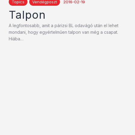
Topics
Vendégposzt
2016-02-19
Talpon
A legfontosabb, amit a párizsi BL odavágó után el lehet
mondani, hogy egyértelműen talpon van még a csapat.
Hiába…