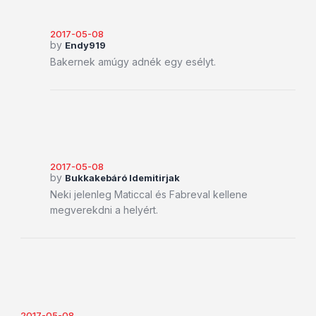
2017-05-08
by
Endy919
Bakernek amúgy adnék egy esélyt.
2017-05-08
by
Bukkakebáró Idemitirjak
Neki jelenleg Maticcal és Fabreval kellene
megverekdni a helyért.
2017-05-08