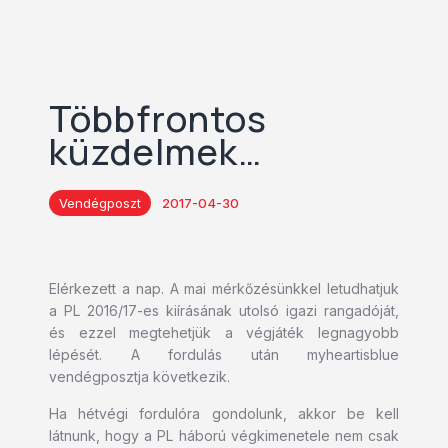
Többfrontos
küzdelmek…
Vendégposzt
2017-04-30
Elérkezett a nap. A mai mérkőzésünkkel letudhatjuk
a PL 2016/17-es kiírásának utolsó igazi rangadóját,
és ezzel megtehetjük a végjáték legnagyobb
lépését. A fordulás után myheartisblue
vendégposztja következik.
Ha hétvégi fordulóra gondolunk, akkor be kell
látnunk, hogy a PL háború végkimenetele nem csak