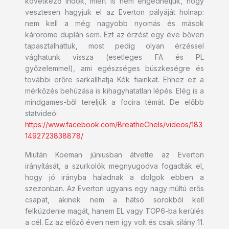
következő indok, miért is nem engedhetjük, hogy
vesztesen hagyjuk el az Everton pályáját holnap:
nem kell a még nagyobb nyomás és mások
káröröme duplán sem. Ezt az érzést egy éve bőven
tapasztalhattuk, most pedig olyan érzéssel
vághatunk vissza (esetleges FA és PL
győzelemmel), ami egészséges büszkeségre és
további erőre sarkallhatja Kék fiainkat. Ehhez ez a
mérkőzés behúzása is kihagyhatatlan lépés. Elég is a
mindgames-ből tereljük a focira témát. De előbb
statvideó:
https://www.facebook.com/BreatheChels/videos/183
1492723838878/
Miután Koeman júniusban átvette az Everton
irányítását, a szurkolók megnyugodva fogadták el,
hogy jó irányba haladnak a dolgok ebben a
szezonban. Az Everton ugyanis egy nagy múltú erős
csapat, akinek nem a hátsó sorokból kell
felküzdenie magát, hanem EL vagy TOP6-ba kerülés
a cél. Ez az előző éven nem így volt és csak silány 11.