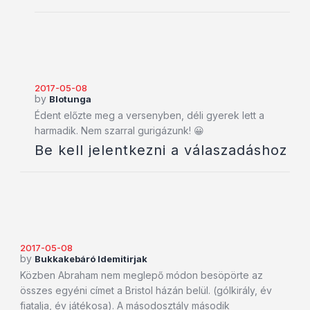
2017-05-08
by
Blotunga
Édent előzte meg a versenyben, déli gyerek lett a
harmadik. Nem szarral gurigázunk! 😀
Be kell jelentkezni a válaszadáshoz
2017-05-08
by
Bukkakebáró Idemitirjak
Közben Abraham nem meglepő módon besöpörte az
összes egyéni címet a Bristol házán belül. (gólkirály, év
fiatalja, év játékosa). A másodosztály második