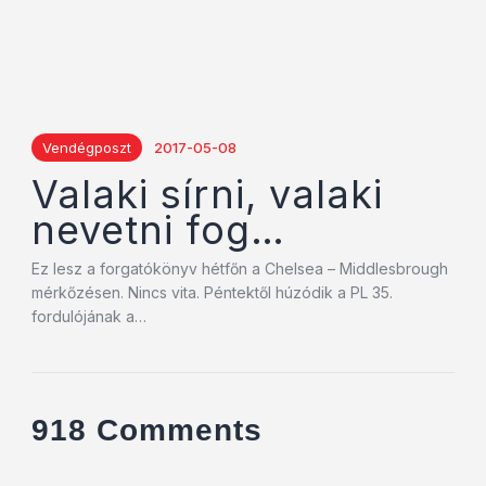
Vendégposzt
2017-05-08
Valaki sírni, valaki
nevetni fog…
Ez lesz a forgatókönyv hétfőn a Chelsea – Middlesbrough
mérkőzésen. Nincs vita. Péntektől húzódik a PL 35.
fordulójának a…
918 Comments