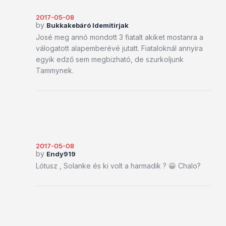
2017-05-08
by
Bukkakebáró Idemitirjak
José meg annó mondott 3 fiatalt akiket mostanra a
válogatott alapemberévé jutatt. Fiataloknál annyira
egyik edző sem megbizható, de szurkoljunk
Tammynek.
2017-05-08
by
Endy919
Lótusz , Solanke és ki volt a harmadik ? 😀 Chalo?