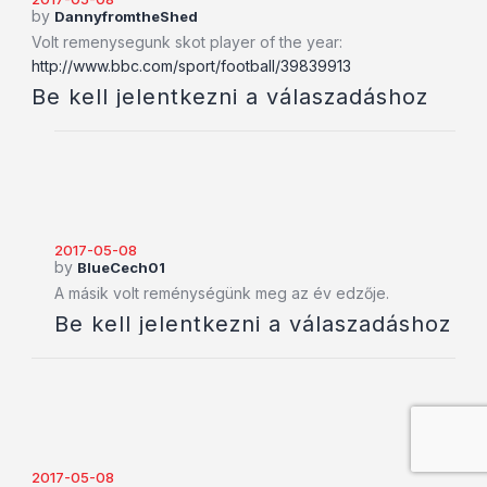
by
DannyfromtheShed
Volt remenysegunk skot player of the year:
http://www.bbc.com/sport/football/39839913
Be kell jelentkezni a válaszadáshoz
2017-05-08
by
BlueCech01
A másik volt reménységünk meg az év edzője.
Be kell jelentkezni a válaszadáshoz
2017-05-08