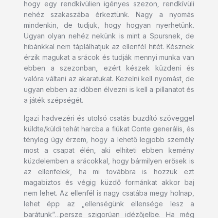
hogy egy rendkívülien igényes szezon, rendkívüli
nehéz szakaszába érkeztünk. Nagy a nyomás
mindenkin, de tudjuk, hogy hogyan nyerhetünk.
Ugyan olyan nehéz nekünk is mint a Spursnek, de
hibánkkal nem táplálhatjuk az ellenfél hitét. Késznek
érzik magukat a srácok és tudják mennyi munka van
ebben a szezonban, ezért készek küzdeni és
valóra váltani az akaratukat. Kezelni kell nyomást, de
ugyan ebben az időben élvezni is kell a pillanatot és
a játék szépségét.
Igazi hadvezéri és utolsó csatás buzdító szöveggel
küldte/küldi tehát harcba a fiúkat Conte generális, és
tényleg úgy érzem, hogy a lehető legjobb személy
most a csapat élén, aki elhiteti ebben kemény
küzdelemben a srácokkal, hogy bármilyen erősek is
az ellenfelek, ha mi továbbra is hozzuk ezt
magabiztos és végig küzdő formánkat akkor baj
nem lehet. Az ellenfél is nagy csatába megy holnap,
lehet épp az „ellenségünk ellensége lesz a
barátunk”…persze szigorúan idézőjelbe. Ha még