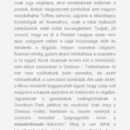
csak egy véghajrá, ahol mindenkinek kellenek a
pontok. Ámbár megszerzett pontokkal sem nagyon
mozdulhatna Toffies sehová, ugyanis a látszólagos
közelségük az Arsenalhoz, csak a több lejátszott
mérkőzésük miatt mutat kecsegtetően. Tudjuk, jól
viszont, hogy ez itt a Premier League: senki nem
akar szégyent vallani a saját közönsége előtt és
mindenki a legjobb helyen szeretne végezni.
Koeman mindig győzni akaró mentalitása a csapatára
is rá ragad. Kicsit olyannak érzem ezt a mérkőzést,
mint előző szezonban a Chelsea – Tottenhamet: mi
már nem szólhattunk bele semmibe, de azért
robbanthattuk a szenzáció bombáját. Ami után azért,
a titkon mindenki biggyesztett egyet, hogy szép volt
megverni a bajnok aspiránst és beleszólni a végébe.
Ugyanezek a gondolatok szálingózhatnak a
Goodison Park játékos és szurkolói (nah meg a
Chelsea rivális) fejekben is, hiszen ismerjük a
szomorú mondást: “Legnagyobb öröm a
schadenfreude
káröröm.” Meg is van tehát a