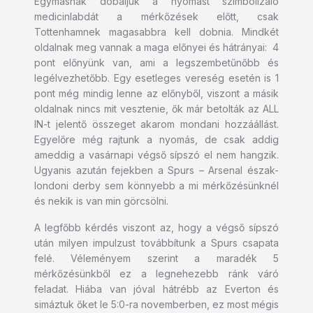
Egymásnak dobáljuk a nyomást szimbolizáló
medicinlabdát a mérkőzések előtt, csak
Tottenhamnek magasabbra kell dobnia. Mindkét
oldalnak meg vannak a maga előnyei és hátrányai: 4
pont előnyünk van, ami a legszembetűnőbb és
legélvezhetőbb. Egy esetleges vereség esetén is 1
pont még mindig lenne az előnyből, viszont a másik
oldalnak nincs mit vesztenie, ők már betolták az ALL
IN-t jelentő összeget akarom mondani hozzáállást.
Egyelőre még rajtunk a nyomás, de csak addig
ameddig a vasárnapi végső sípszó el nem hangzik.
Ugyanis azután fejekben a Spurs – Arsenal észak-
londoni derby sem könnyebb a mi mérkőzésünknél
és nekik is van min görcsölni.
A legfőbb kérdés viszont az, hogy a végső sípszó
után milyen impulzust továbbítunk a Spurs csapata
felé. Véleményem szerint a maradék 5
mérkőzésünkből ez a legnehezebb ránk váró
feladat. Hiába van jóval hátrébb az Everton és
simáztuk őket le 5:0-ra novemberben, ez most mégis