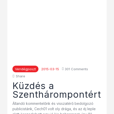
Vendégposzt
2015-03-15
301
Comments
Share
Küzdés a
Szenthárompontért
Állandó kommentelőnk és visszatérő bedolgozó
publicistánk, Cech01 volt oly drága, és az éj leple