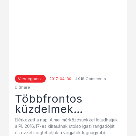
Vendégposzt
2017-04-30
918
Comments
Share
Többfrontos
küzdelmek…
Elérkezett a nap. A mai mérkőzésünkkel letudhatjuk
a PL 2016/17-es kiírásának utolsó igazi rangadóját,
és ezzel megtehetjük a végjáték legnagyobb