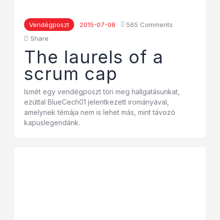
Vendégposzt
2015-07-08
565
Comments
Share
The laurels of a
scrum cap
Ismét egy vendégposzt töri meg hallgatásunkat,
ezúttal BlueCech01 jelentkezett irományával,
amelynek témája nem is lehet más, mint távozó
kapuslegendánk.