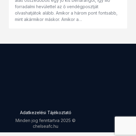
alatt összedobott egy jó kis beharangot, így illő
forradalmi hevülettel az ő vendégposztját
olvashatjátok alább. Amikor a három pont fontsabb,
mint akármikor máskor. Amikor a…
Adatkezelési Tájékoztató
Minden jog fenntartva 2025 ©
chelseafc.hu