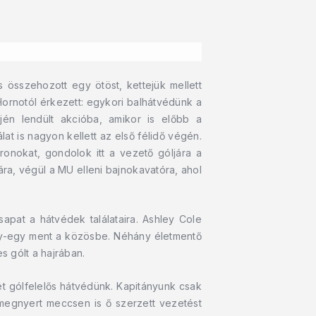
s összehozott egy ötöst, kettejük mellett
Hornotól érkezett: egykori balhátvédünk a
én lendült akcióba, amikor is előbb a
lat is nagyon kellett az első félidő végén.
onokat, gondolok itt a vezető góljára a
ára, végül a MU elleni bajnokavatóra, ahol
apat a hátvédek találataira. Ashley Cole
 egy-egy ment a közösbe. Néhány életmentő
s gólt a hajrában.
ét gólfelelős hátvédünk. Kapitányunk csak
megnyert meccsen is ő szerzett vezetést