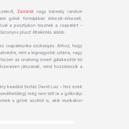
szekről,
Zorróról
vagy bármely random
ami gólok formájában érkezik-érkezett,
óval a posztjukon tesznek a csapatért –
a bizonyos plusz! Áttekintés alább.
z csapatmunka szükséges. Ahhoz, hogy
átvédre, mint a legnagyobb sztárra, vagy
, hiszen az unalomig ismert gálakezdőn túl
szeresen játszanak, mind hozzáteszik a
ny beadást tisztáz David Luiz – hisz ezek
mélhetőleg) még nem tett le a gólkirályi
önnek a gólok azoktól is, akik munkaköri