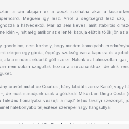
sztán a cím alapján ez a poszt szólhatna akár a kiscserké
uperhősről. Mégsem így lesz. Arról a segítségről lesz szó, 
ghozzá a hátvédektől. Már az sem kevés, amit stabilitás címsz
ne idén –, hát még amikor az ellenfél kapuja előtt is tőlük jön az 
y gondolom, nem közhely, hogy minden komolyabb eredményhe
rmit elérjen egy gárda, éppúgy szükség van a kapusra és a jobbh
a, aki a mindent eldöntő gólt szerzi. Nálunk ez halmozottan igaz
yan nem sokan szagoltak hozzá a szezonunkhoz, de akik rend
gukét.
hány bravúrt mutat be Courtois, hány labdát szerez Kanté, vagy há
, de most maradjunk csak a góloknál. Miközben Diego Costa (re
 feledés homályába veszejti a majd’ teljes tavalyi szezonját, j
inél hatékonyabb teljesítése szerepel nagy hangsúllyal.
A legutóbbi: dülledő erek és felszabaduló érzelmek