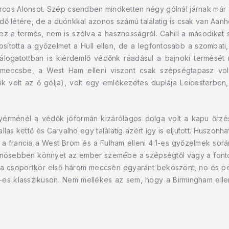
arcos Alonsot. Szép csendben mindketten négy gólnál járnak már
dő létére, de a duónkkal azonos számú találatig is csak van Aanho
 ez a termés, nem is szólva a hasznosságról. Cahill a másodikat 
sította a győzelmet a Hull ellen, de a legfontosabb a szombati,
válogatottban is kiérdemlő védőnk ráadásul a bajnoki termését 
a meccsbe, a West Ham elleni viszont csak szépségtapasz vol
k volt az ő gólja), volt egy emlékezetes duplája Leicesterben, 
nyérménél a védők jóformán kizárólagos dolga volt a kapu őrzé
las kettő és Carvalho egy találatig azért így is eljutott. Huszon
 a francia a West Brom és a Fulham elleni 4:1-es győzelmek során
ülönösebben könnyet az ember szemébe a szépségtől vagy a fontos
n a csoportkör első három meccsén egyaránt beköszönt, no és persz
:2-es klasszikuson. Nem mellékes az sem, hogy a Birmingham ell