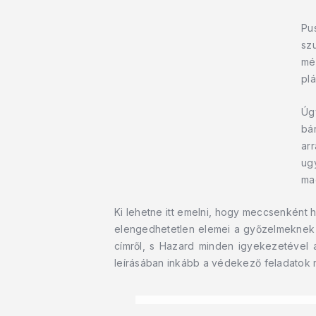
Pu
sz
mé
plá
Úg
bá
arr
ug
ma
Ki lehetne itt emelni, hogy meccsenként 
elengedhetetlen elemei a győzelmeknek –
címről, s Hazard minden igyekezetével a
leírásában inkább a védekező feladatok m