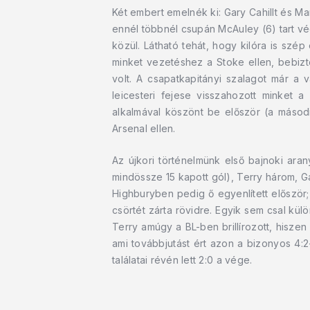
Két embert emelnék ki: Gary Cahillt és M
ennél többnél csupán McAuley (6) tart vé
közül. Látható tehát, hogy kilóra is szép
minket vezetéshez a Stoke ellen, bebizto
volt. A csapatkapitányi szalagot már a 
leicesteri fejese visszahozott minket 
alkalmával köszönt be először (a másodi
Arsenal ellen.
Az újkori történelmünk első bajnoki ara
mindössze 15 kapott gól), Terry három, Gal
Highburyben pedig ő egyenlített először;
csörtét zárta rövidre. Egyik sem csal k
Terry amúgy a BL-ben brillírozott, hisze
ami továbbjutást ért azon a bizonyos 4
találatai révén lett 2:0 a vége.