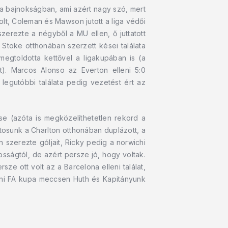
 a bajnokságban, ami azért nagy szó, mert
lt, Coleman és Mawson jutott a liga védői
szerezte a négyből a MU ellen, ő juttatott
 Stoke otthonában szerzett kései találata
megtoldotta kettővel a ligakupában is (a
t). Marcos Alonso az Everton elleni 5:0
legutóbbi találata pedig vezetést ért az
se (azóta is megközelíthetetlen rekord a
hatosunk a Charlton otthonában duplázott, a
 szerezte góljait, Ricky pedig a norwichi
ságtól, de azért persze jó, hogy voltak.
e ott volt az a Barcelona elleni találat,
eni FA kupa meccsen Huth és Kapitányunk