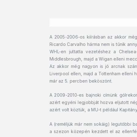
A 2005-2006-os kiírásban az akkor még bő
Ricardo Carvalho hárma nem is tűnik anny
WHL-en juttatta vezetéshez a Chelsea
Middlesbrough, majd a Wigan elleni meccsek
Az akkor még nagyon is jó arcnak számí
Liverpool ellen, majd a Tottenham elleni 
már az 5. percben beköszönt.
A 2009-2010-es bajnoki címünk gólrekord
azért egyéni legjobbját hozva eljutott n
azért volt köztük, a MU-t például Kapitán
A (reméljük már nem sokáig) legutóbbi ba
a szezon közepén kezdett el az ellenfé