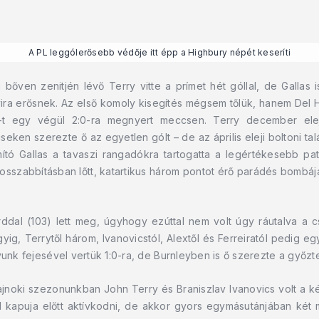
A PL leggólerősebb védője itt épp a Highbury népét keseríti
ven zenitjén lévő Terry vitte a prímet hét góllal, de Gallas i
ira erősnek. Az első komoly kisegítés mégsem tőlük, hanem Del 
-t egy végül 2:0-ra megnyert meccsen. Terry december elej
en szerezte ő az egyetlen gólt – de az április eleji boltoni talá
tó Gallas a tavaszi rangadókra tartogatta a legértékesebb patr
hosszabbításban lőtt, katartikus három pontot érő parádés bombáj
dal (103) lett meg, úgyhogy ezúttal nem volt úgy ráutalva a cs
égyig, Terrytől három, Ivanovicstól, Alextől és Ferreiratól pedig
yunk fejesével vertük 1:0-ra, de Burnleyben is ő szerezte a győzte
jnoki szezonunkban John Terry és Braniszlav Ivanovics volt a k
l kapuja előtt aktívkodni, de akkor gyors egymásutánjában két 