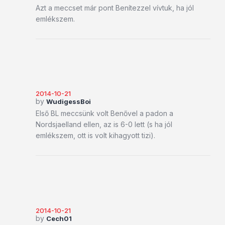
Azt a meccset már pont Benítezzel vívtuk, ha jól
emlékszem.
2014-10-21
by
WudigessBoi
Első BL meccsünk volt Benővel a padon a
Nordsjaelland ellen, az is 6-0 lett (s ha jól
emlékszem, ott is volt kihagyott tizi).
2014-10-21
by
Cech01