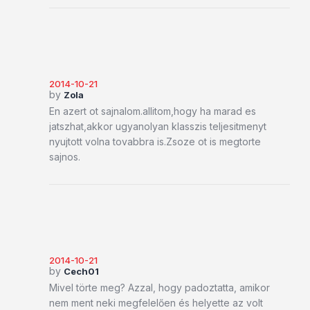
2014-10-21
by
Zola
En azert ot sajnalom.allitom,hogy ha marad es
jatszhat,akkor ugyanolyan klasszis teljesitmenyt
nyujtott volna tovabbra is.Zsoze ot is megtorte
sajnos.
2014-10-21
by
Cech01
Mivel törte meg? Azzal, hogy padoztatta, amikor
nem ment neki megfelelően és helyette az volt