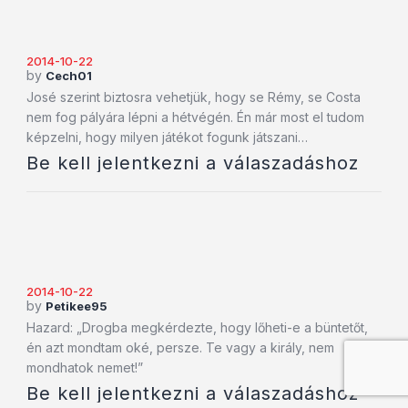
2014-10-22
by
Cech01
José szerint biztosra vehetjük, hogy se Rémy, se Costa
nem fog pályára lépni a hétvégén. Én már most el tudom
képzelni, hogy milyen játékot fogunk játszani…
Be kell jelentkezni a válaszadáshoz
2014-10-22
by
Petikee95
Hazard: „Drogba megkérdezte, hogy lőheti-e a büntetőt,
én azt mondtam oké, persze. Te vagy a király, nem
mondhatok nemet!”
Be kell jelentkezni a válaszadáshoz