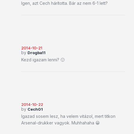
Igen, azt Cech hárította. Bár az nem 6-1 lett?
2014-10-21
by
Drogba11
Kezd igazam lenni? 🙂
2014-10-22
by
Cech01
Igazad sosem lesz, ha velem vitázol, mert titkon
Arsenal-drukker vagyok. Muhhahaha 😀