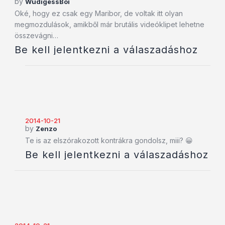
by
WudigessBoi
Oké, hogy ez csak egy Maribor, de voltak itt olyan
megmozdulások, amikből már brutális videóklipet lehetne
összevágni…
Be kell jelentkezni a válaszadáshoz
2014-10-21
by
Zenzo
Te is az elszórakozott kontrákra gondolsz, miii? 😀
Be kell jelentkezni a válaszadáshoz