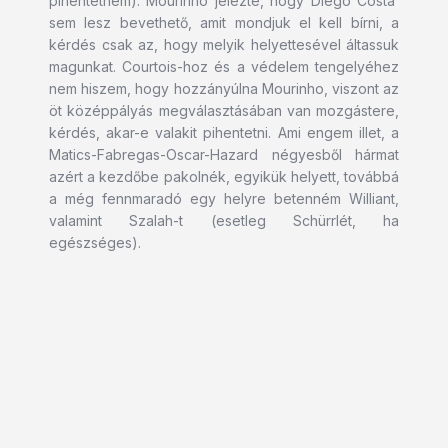
pihentetném). Mourinho jelezte, hogy Diego Costa
sem lesz bevethető, amit mondjuk el kell bírni, a
kérdés csak az, hogy melyik helyettesével áltassuk
magunkat. Courtois-hoz és a védelem tengelyéhez
nem hiszem, hogy hozzányúlna Mourinho, viszont az
öt középpályás megválasztásában van mozgástere,
kérdés, akar-e valakit pihentetni. Ami engem illet, a
Matics-Fabregas-Oscar-Hazard négyesből hármat
azért a kezdőbe pakolnék, egyikük helyett, továbbá
a még fennmaradó egy helyre betenném Williant,
valamint Szalah-t (esetleg Schürrlét, ha
egészséges).