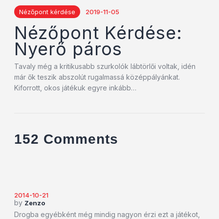
Nézőpont kérdése
2019-11-05
Nézőpont Kérdése:
Nyerő páros
Tavaly még a kritikusabb szurkolók lábtörlői voltak, idén
már ők teszik abszolút rugalmassá középpályánkat.
Kiforrott, okos játékuk egyre inkább…
152 Comments
2014-10-21
by
Zenzo
Drogba egyébként még mindig nagyon érzi ezt a játékot,