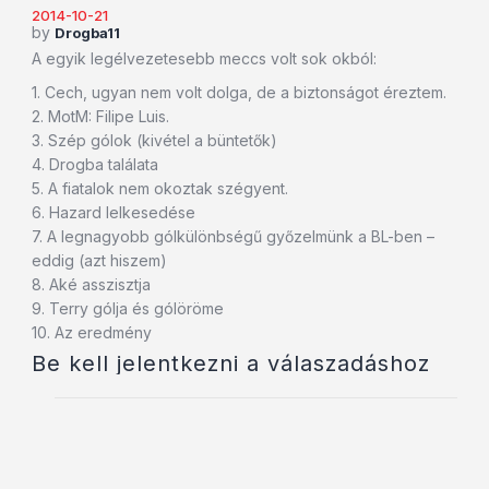
2014-10-21
by
Drogba11
A egyik legélvezetesebb meccs volt sok okból:
1. Cech, ugyan nem volt dolga, de a biztonságot éreztem.
2. MotM: Filipe Luis.
3. Szép gólok (kivétel a büntetők)
4. Drogba találata
5. A fiatalok nem okoztak szégyent.
6. Hazard lelkesedése
7. A legnagyobb gólkülönbségű győzelmünk a BL-ben –
eddig (azt hiszem)
8. Aké asszisztja
9. Terry gólja és gólöröme
10. Az eredmény
Be kell jelentkezni a válaszadáshoz