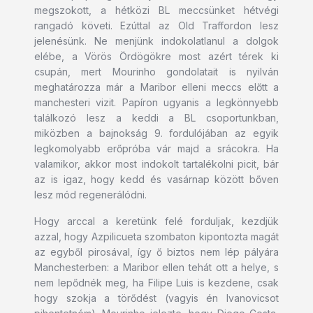
megszokott, a hétközi BL meccsünket hétvégi
rangadó követi. Ezúttal az Old Traffordon lesz
jelenésünk. Ne menjünk indokolatlanul a dolgok
elébe, a Vörös Ördögökre most azért térek ki
csupán, mert Mourinho gondolatait is nyilván
meghatározza már a Maribor elleni meccs előtt a
manchesteri vizit. Papíron ugyanis a legkönnyebb
találkozó lesz a keddi a BL csoportunkban,
miközben a bajnokság 9. fordulójában az egyik
legkomolyabb erőpróba vár majd a srácokra. Ha
valamikor, akkor most indokolt tartalékolni picit, bár
az is igaz, hogy kedd és vasárnap között bőven
lesz mód regenerálódni.
Hogy arccal a keretünk felé forduljak, kezdjük
azzal, hogy Azpilicueta szombaton kipontozta magát
az egyből pirosával, így ő biztos nem lép pályára
Manchesterben: a Maribor ellen tehát ott a helye, s
nem lepődnék meg, ha Filipe Luis is kezdene, csak
hogy szokja a törődést (vagyis én Ivanovicsot