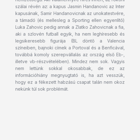
szálai révén az: a kapus Jasmin Handanovic az Inter
kapusának, Samir Handanovicnak az unokatestvére,
a támadó (és mellesleg a Sporting ellen egyenlítő)
Luka Zahovic pedig annak a Zlatko Zahovicnak a fia,
aki a szlovén futball egyik, ha nem leghíresebb és
legsikeresebb figurája (BL döntő a Valencia
színeiben, bajnoki címek a Portoval és a Benficával,
továbbá komoly szerepvállalás az ország első Eb-,
illetve vb-részvételében). Mindez nem sok. Vagyis
nem lettünk sokkal okosabbak, de ez az
információhiány megnyugtató is, ha azt vesszük,
hogy ez a fékezett habzású csapat talán nem okoz
nekünk túl sok problémát.