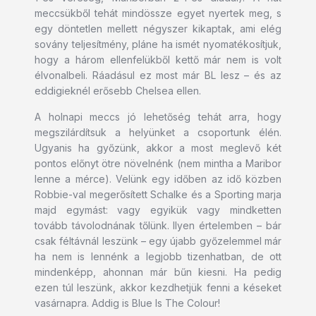
meccsükből tehát mindössze egyet nyertek meg, s
egy döntetlen mellett négyszer kikaptak, ami elég
sovány teljesítmény, pláne ha ismét nyomatékosítjuk,
hogy a három ellenfelükből kettő már nem is volt
élvonalbeli. Ráadásul ez most már BL lesz – és az
eddigieknél erősebb Chelsea ellen.
A holnapi meccs jó lehetőség tehát arra, hogy
megszilárdítsuk a helyünket a csoportunk élén.
Ugyanis ha győzünk, akkor a most meglevő két
pontos előnyt ötre növelnénk (nem mintha a Maribor
lenne a mérce). Velünk egy időben az idő közben
Robbie-val megerősített Schalke és a Sporting marja
majd egymást: vagy egyikük vagy mindketten
tovább távolodnának tőlünk. Ilyen értelemben – bár
csak féltávnál leszünk – egy újabb győzelemmel már
ha nem is lennénk a legjobb tizenhatban, de ott
mindenképp, ahonnan már bűn kiesni. Ha pedig
ezen túl leszünk, akkor kezdhetjük fenni a késeket
vasárnapra. Addig is Blue Is The Colour!