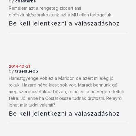
by
chesterbe
Remélem azt a rengeteg ziccert ami
elb*sztunk/szórakoztunk azt a MU ellen tartogatjuk.
Be kell jelentkezni a válaszadáshoz
2014-10-21
by
trueblue05
Harmatgyenge volt ez a Maribor, de azért mi elég jól
toltuk. Hazard néha kicsit sok volt. Maradt bennünk gól
meg szerencsefaktor bőven, remélem a hétvégére tettük
félre. Jó lenne ha Costát össze tudnák drótozni. Remyről
lehet már tudni valamit?
Be kell jelentkezni a válaszadáshoz