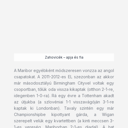
Zahovicék – apja és fia
A Maribor egyébként módszeresen vonzza az angol
csapatokat. A 2011-2012-es EL szezonban az akkor
már másodosztályú Birmingham Cityvel voltak egy
csoportban, tőlük oda vissza kikaptak (otthon 2-1-re,
idegenben 1-0-ra). Rá egy évre a Tottenham akadt
az útjukba (a szlovéniai 1-1 visszavágóján 3-1-re
kaptak ki Londonban). Tavaly szintén egy már
Championshipbe kipottyant gárda, a Wigan
szerepelt velük egy kvartettben (a kinti meccsen 3-
1-es vereség, Mariborban 2-1-es diadal). A hat