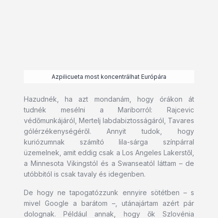
Azpilicueta most koncentrálhat Európára
Hazudnék, ha azt mondanám, hogy órákon át
tudnék mesélni a Mariborról: Rajcevic
védőmunkájáról, Mertelj labdabiztosságáról, Tavares
gólérzékenységéről. Annyit tudok, hogy
kuriózumnak számító lila-sárga színpárral
üzemelnek, amit eddig csak a Los Angeles Lakerstől,
a Minnesota Vikingstól és a Swanseatól láttam – de
utóbbitól is csak tavaly és idegenben.
De hogy ne tapogatózzunk ennyire sötétben – s
mivel Google a barátom –, utánajártam azért pár
dolognak. Például annak, hogy ők Szlovénia