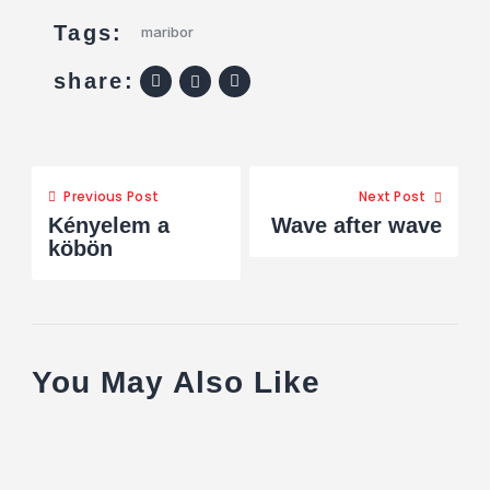
Tags:
maribor
share:
Previous Post
Next Post
Kényelem a
Wave after wave
köbön
You May Also Like