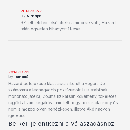
2014-10-22
by
Sirappa
6-1 lett. életem első chelsea meccse volt:) Hazard
talán egyetlen kihagyott 11-ese.
2014-10-21
by
lamps8
Hazard befejezése klasszisra sikerült a végén. De
számomra a legnagyobb pozitívumok: Luis stabilnak
mondható játéka, Zouma fizikálisan kőkemény, tökéletes
rugókkal van megáldva amellett hogy nem is alacsony és
nem is mozog olyan nehézkesen, illetve Aké nagyon
ígéretes.
Be kell jelentkezni a válaszadáshoz