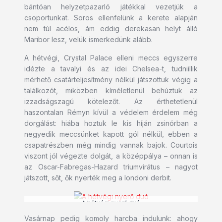
bántóan helyzetpazarló játékkal vezetjük a
csoportunkat. Soros ellenfelünk a kerete alapján
nem túl acélos, ám eddig derekasan helyt álló
Maribor lesz, velük ismerkedünk alább.
A hétvégi, Crystal Palace elleni meccs egyszerre
idézte a tavalyi és az idei Chelsea-t, tudniillik
mérhető csatárteljesítmény nélkül játszottuk végig a
találkozót, miközben kíméletlenül behúztuk az
izzadságszagú kötelezőt. Az érthetetlenül
haszontalan Rémyn kívül a védelem érdelem még
dorgálást: hiába hoztuk le kis híján zsinórban a
negyedik meccsünket kapott gól nélkül, ebben a
csapatrészben még mindig vannak bajok. Courtois
viszont jól végezte dolgát, a középpálya – onnan is
az Oscar-Fabregas-Hazard triumvirátus – nagyot
játszott, sőt, ők nyerték meg a londoni derbit.
A hétvégi nyerő duó
Vasárnap pedig komoly harcba indulunk: ahogy