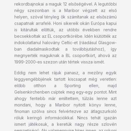
rekordbajnokai a maguk 12 elsőségével. A legutóbbi
négy szezonban is a Maribor végzett az első
helyen, szóval tényleg ők számítanak az elsőszámú
csapatnak arrafelé. Honi sikereik okán Európa kapui
is kitárultak előttük, az utóbbi években rendre
becsekkoltak az EL csoportkörébe. Idén kiütötték az
indokolatlanul halovány Celtic-et (ráadásul Glasgow-
ban diadalmaskodtak a továbbjutáshoz), így
megnyerték maguknak a BL csoportkört, ahová az
1999-2000-es szezon után tértek vissza ismét.
Eddig nem lehet rájuk panasz, a mezőny egyik
leggyengébbjének tartott kiscsapat még veretlen:
előbb otthon a Sporting ellen, majd
Gelsenkirchenben csíptek meg egy-egy pontot. Mint
ahogy fentebb már említettem, túlzás lenne azt
mondani, hogy a Maribor nyitott könyv lenne,
finoman szólva sincs felvértezve az átlagszurkoló
róluk keringő információkkal. Nincs tehát igazán
ismert játékosuk, a keretük nagy része szlovén
nemzetiségű. Aki valamennyire híres innen, az rokoni