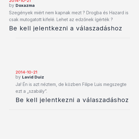
2014-10-21
by
Doxazma
Szegények miért nem kapnak mezt ? Drogba és Hazard is
csak mutogatott kifelé. Lehet az edzőnek ígérték ?
Be kell jelentkezni a válaszadáshoz
2014-10-21
by
Lavid Duiz
Ja! Én is azt néztem, de közben Filipe Luis megszegte
ezt a „szabály”.
Be kell jelentkezni a válaszadáshoz