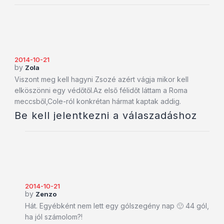
2014-10-21
by
Zola
Viszont meg kell hagyni Zsozé azért vágja mikor kell
elköszönni egy védőtől.Az első félidőt láttam a Roma
meccsből,Cole-ról konkrétan hármat kaptak addig.
Be kell jelentkezni a válaszadáshoz
2014-10-21
by
Zenzo
Hát. Egyébként nem lett egy gólszegény nap 🙂 44 gól,
ha jól számolom?!