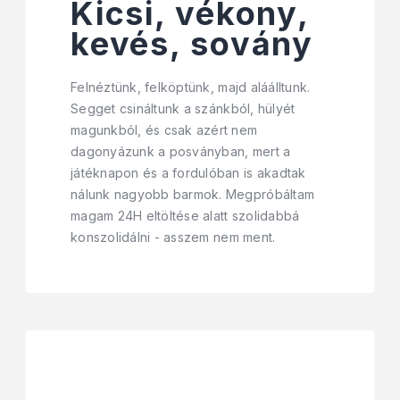
Kicsi, vékony,
kevés, sovány
Felnéztünk, felköptünk, majd aláálltunk.
Segget csináltunk a szánkból, hülyét
magunkból, és csak azért nem
dagonyázunk a posványban, mert a
játéknapon és a fordulóban is akadtak
nálunk nagyobb barmok. Megpróbáltam
magam 24H eltöltése alatt szolidabbá
konszolidálni - asszem nem ment.