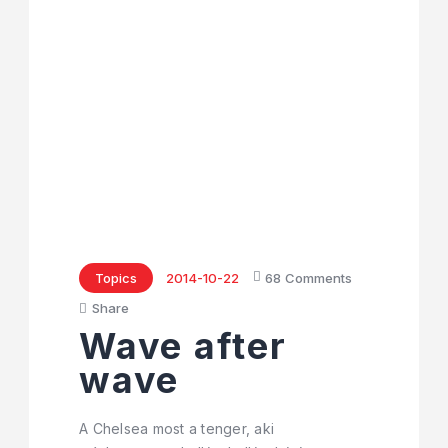
Topics
2014-10-22
68
Comments
Share
Wave after
wave
A Chelsea most a tenger, aki