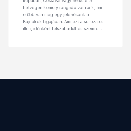
kupában, Costával vagy nélküle. A
hétvégén komoly rangadó vár ránk, ám
előbb van még egy jelenésünk a
Bajnokok Ligájában. Ami ezt a sorozatot
illeti, időnként felszabadult és szemre…