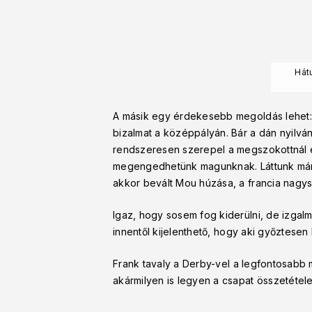
Hát
A másik egy érdekesebb megoldás lehet: 
bizalmat a középpályán. Bár a dán nyilvá
rendszeresen szerepel a megszokottnál eg
megengedhetünk magunknak. Láttunk már 
akkor bevált Mou húzása, a francia nagysz
Igaz, hogy sosem fog kiderülni, de izgal
innentől kijelenthető, hogy aki győztesen
Frank tavaly a Derby-vel a legfontosabb 
akármilyen is legyen a csapat összetétele