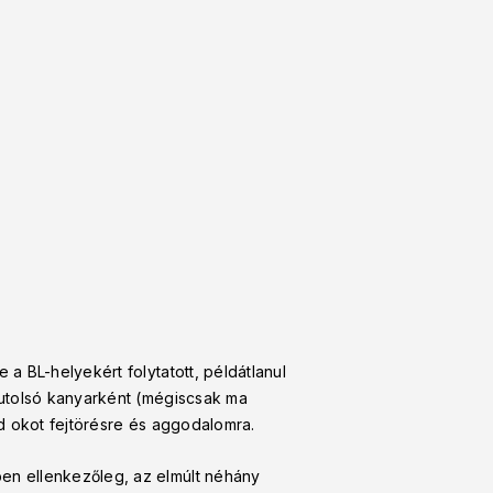
e a BL-helyekért folytatott, példátlanul
 utolsó kanyarként (mégiscsak ma
d okot fejtörésre és aggodalomra.
en ellenkezőleg, az elmúlt néhány