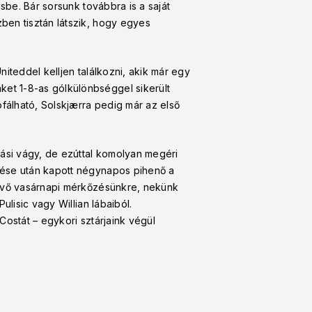
sbe. Bár sorsunk továbbra is a saját
ben tisztán látszik, hogy egyes
iteddel kelljen találkozni, akik már egy
et 1-8-as gólkülönbséggel sikerült
ofálható, Solskjærra pedig már az első
ási vágy, de ezúttal komolyan megéri
zése után kapott négynapos pihenő a
jövő vasárnapi mérkőzésünkre, nekünk
lisic vagy Willian lábaiból.
Costát – egykori sztárjaink végül