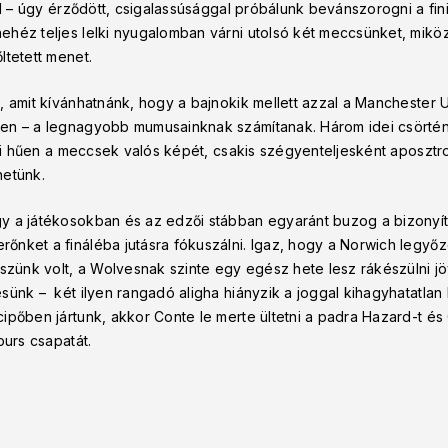
ül – úgy érződött, csigalassúsággal próbálunk bevánszorogni a fini
héz teljes lelki nyugalomban várni utolsó két meccsünket, miköz
ltetett menet.
 amit kívánhatnánk, hogy a bajnokik mellett azzal a Manchester Un
en – a legnagyobb mumusainknak számítanak. Három idei csörténk
özi hűen a meccsek valós képét, csakis szégyenteljesként aposztr
hetünk.
y a játékosokban és az edzői stábban egyaránt buzog a bizonyít
őnket a fináléba jutásra fókuszálni. Igaz, hogy a Norwich legyő
észünk volt, a Wolvesnak szinte egy egész hete lesz rákészülni 
ünk – két ilyen rangadó aligha hiányzik a joggal kihagyhatatlan Pu
pőben jártunk, akkor Conte le merte ültetni a padra Hazard-t és 
purs csapatát.