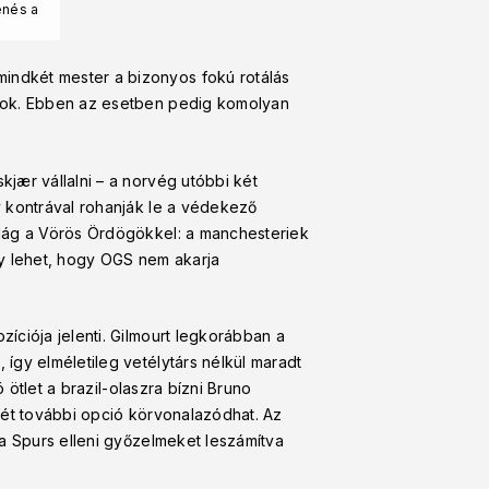
enés a
indkét mester a bizonyos fokú rotálás
atok. Ebben az esetben pedig komolyan
jær vállalni – a norvég utóbbi két
y kontrával rohanják le a védekező
ilág a Vörös Ördögökkel: a manchesteriek
gy lehet, hogy OGS nem akarja
íciója jelenti. Gilmourt legkorábban a
így elméletileg vetélytárs nélkül maradt
 ötlet a brazil-olaszra bízni Bruno
két további opció körvonalazódhat. Az
 a Spurs elleni győzelmeket leszámítva