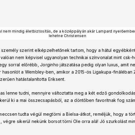
ul nem mindig életbiztosítás, de a középpályán akár Lampard nyerőember
lehetne Christensen
személy szerint elképzelhetőnek tartom, hogy a hátul egyébként
nvalóan nem képvisel ugyanolyan technikai színvonalat mint csk-h
y sorral előrébb, Jorginho játszatása pedig olyan luxus, amit ne
hasonlót a Wembley-ben, amikor a 2015-ös Ligakupa-fináléban 
erűen hatástalanította Eriksent.
mas lenne tudni, mennyire változtatta meg a két edző gondolkodás
 kerül ki a mai összecsapásból, az a döntőben favoritnak fog szám
meccsen tudta végül megtörni a Bielsa-átkot, reméljük, hogy a t
, végre sikerül nekünk borsot törni Ole orra alá! Jó szurkolást 