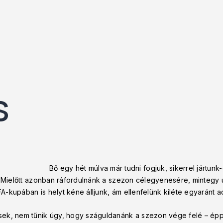
s
Bő egy hét múlva már tudni fogjuk, sikerrel jártunk-
n. Mielőtt azonban ráfordulnánk a szezon célegyenesére, mintegy
-kupában is helyt kéne álljunk, ám ellenfelünk kiléte egyaránt a
ek, nem tűnik úgy, hogy száguldanánk a szezon vége felé – épp