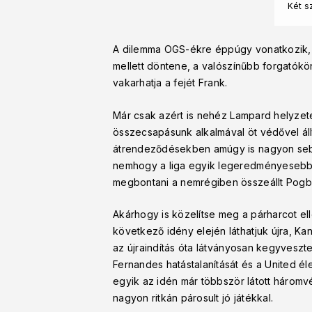
Két s
A dilemma OGS-ékre éppúgy vonatkozik, m
mellett döntene, a valószínűbb forgatók
vakarhatja a fejét Frank.
Már csak azért is nehéz Lampard helyzete
összecsapásunk alkalmával öt védővel áll
átrendeződésekben amúgy is nagyon sebez
nemhogy a liga egyik legeredményesebb cs
megbontani a nemrégiben összeállt Pogb
Akárhogy is közelítse meg a párharcot el
következő idény elején láthatjuk újra, K
az újraindítás óta látványosan kegyvesztet
Fernandes hatástalanítását és a United é
egyik az idén már többször látott háromv
nagyon ritkán párosult jó játékkal.