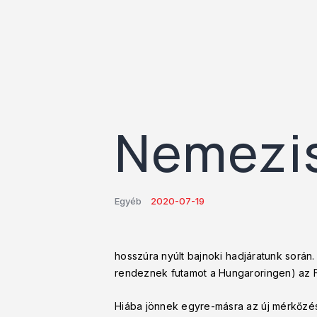
Nemezi
Egyéb
2020-07-19
hosszúra nyúlt bajnoki hadjáratunk sorá
rendeznek futamot a Hungaroringen) az FA
Hiába jönnek egyre-másra az új mérkőzés