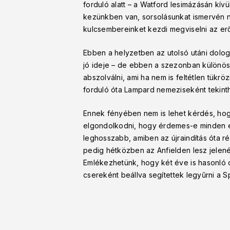
forduló alatt – a Watford lesimázásán kív
kezünkben van, sorsolásunkat ismervén ne
kulcsembereinket kezdi megviselni az erő
Ebben a helyzetben az utolsó utáni dolog,
jó ideje – de ebben a szezonban különös
abszolválni, ami ha nem is feltétlen tükr
forduló óta Lampard nemeziseként tekint
Ennek fényében nem is lehet kérdés, hog
elgondolkodni, hogy érdemes-e minden er
leghosszabb, amiben az újraindítás óta r
pedig hétközben az Anfielden lesz jelenés
Emlékezhetünk, hogy két éve is hasonló ci
csereként beállva segítettek legyűrni a S