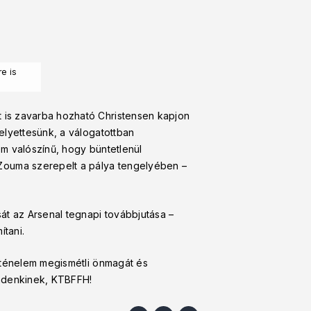
e is
 is zavarba hozható Christensen kapjon
elyettesünk, a válogatottban
m valószínű, hogy büntetlenül
Zouma szerepelt a pálya tengelyében –
át az Arsenal tegnapi továbbjutása –
ítani.
örténelem megismétli önmagát és
mindenkinek, KTBFFH!