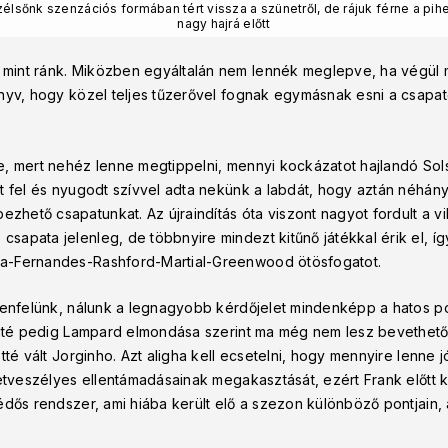
zélsőnk szenzációs formában tért vissza a szünetről, de rájuk férne a pih
nagy hajrá előtt
int ránk. Miközben egyáltalán nem lennék meglepve, ha végül m
önyv, hogy közel teljes tűzerővel fognak egymásnak esni a csap
, mert nehéz lenne megtippelni, mennyi kockázatot hajlandó Solsk
t fel és nyugodt szívvel adta nekünk a labdát, hogy aztán néhán
hető csapatunkat. Az újraindítás óta viszont nagyot fordult a v
apata jelenleg, de többnyire mindezt kitűnő játékkal érik el, í
a-Fernandes-Rashford-Martial-Greenwood ötösfogatot.
lenfelünk, nálunk a legnagyobb kérdőjelet mindenképp a hatos poz
anté pedig Lampard elmondása szerint ma még nem lesz bevethető, 
té vált Jorginho. Azt aligha kell ecsetelni, hogy mennyire lenne jó
letveszélyes ellentámadásainak megakasztását, ezért Frank előtt 
édős rendszer, ami hiába került elő a szezon különböző pontjain,