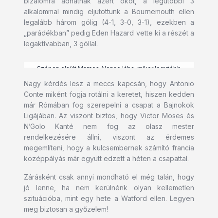
bizalomra adhatnak azért okot, a legutóbbi 3
alkalommal mindig eljutottunk a Bournemouth ellen
legalább három gólig (4-1, 3-0, 3-1), ezekben a
„parádékban” pedig Eden Hazard vette ki a részét a
legaktívabban, 3 góllal.
Szépen elsült Marcos Alonso lába, mikor legutóbb
Bournemouth-ban jártunk
Nagy kérdés lesz a meccs kapcsán, hogy Antonio
Conte miként fogja rotálni a keretet, hiszen kedden
már Rómában fog szerepelni a csapat a Bajnokok
Ligájában. Az viszont biztos, hogy Victor Moses és
N’Golo Kanté nem fog az olasz mester
rendelkezésére állni, viszont az érdemes
megemlíteni, hogy a kulcsembernek számító francia
középpályás már együtt edzett a héten a csapattal.
Zárásként csak annyi mondható el még talán, hogy
jó lenne, ha nem kerülnénk olyan kellemetlen
szituációba, mint egy hete a Watford ellen. Legyen
meg biztosan a győzelem!