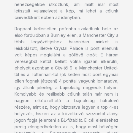
nehézségekbe ütköztünk, ami miatt már most
letisztult valamelyest a kép, mi lehet a célunk
címvédőként ebben az idényben.
Roppant kellemetlen pofonba szaladtunk bele az
első fordulóban a Burnley ellen, a Manchester City a
többi legyőzöttjeihez hasonlóan minket is
leiskolázott, illetve Crystal Palace is pont ellenünk
volt képes megtalálni a góllövő cipőit. E három
vereségből kettőt kellett volna igazán elkerülni,
ehelyett azonban a City-től 9, a Manchester United-
től és a Tottenham-tól (ők ketten most pont egymás
ellen fognak játszani) 4 ponttal vagyunk lemaradva,
így állunk jelenleg a bajnokság negyedik helyén.
Komolyabb és reálisabb célunk talán már nem is
nagyon elképzelhető a bajnokság hátralevő
részére, mint az, hogy biztosítva legyen a top 4-es
helyezés, hiszen az a következő szezontól alanyi
jogon fogja jelenteni a BL-főtáblát. E cél eléréséhez
pedig elengedhetetlen az is, hogy most hétvégén