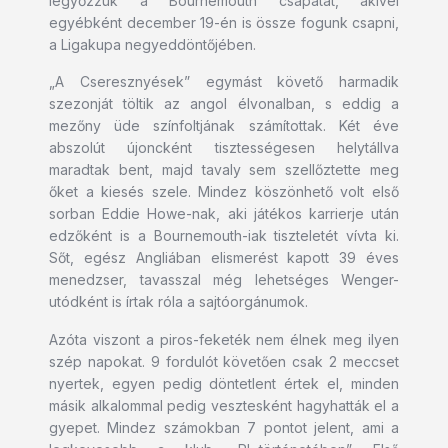
legyőzzük a Bournemouth csapatát, akivel
egyébként december 19-én is össze fogunk csapni,
a Ligakupa negyeddöntőjében.
„A Cseresznyések” egymást követő harmadik
szezonját töltik az angol élvonalban, s eddig a
mezőny üde színfoltjának számítottak. Két éve
abszolút újoncként tisztességesen helytállva
maradtak bent, majd tavaly sem szellőztette meg
őket a kiesés szele. Mindez köszönhető volt első
sorban Eddie Howe-nak, aki játékos karrierje után
edzőként is a Bournemouth-iak tiszteletét vívta ki.
Sőt, egész Angliában elismerést kapott 39 éves
menedzser, tavasszal még lehetséges Wenger-
utódként is írtak róla a sajtóorgánumok.
Azóta viszont a piros-feketék nem élnek meg ilyen
szép napokat. 9 fordulót követően csak 2 meccset
nyertek, egyen pedig döntetlent értek el, minden
másik alkalommal pedig vesztesként hagyhatták el a
gyepet. Mindez számokban 7 pontot jelent, ami a