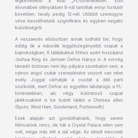
legkevesebb a klub „PL-történetében”. Első
élvonalbeli idényükben 8-nál tartottak ennyi fordulót
követően, tavaly pedig 12-nél. Utóbbit szemügyre
véve beszélhetünk szignifikáns és egyben negatív
különbségről.
A visszaesés elsősorban annak tudható be, hogy
eddig ők a második leggólszegényebb csapat a
bajnokságban, 6 találatukkal. Ehhez azért hozzájárul
Joshua King és Jermain Defoe hiánya is. A norvég
támadó biztosan nem lép pályára szombaton sem, a
rutinos angol csatár szereplésére viszont van némi
esély. Joggal várhatják a csodát a déli parti
szurkolók, mert Defoe az egyetlen labdarúgó a PL-
történetében, aki négy különböző csapat
játékosaként is be tudott találni a Chelsea ellen
(Spurs, West Ham, Sunderland, Portsmouth).
Ezek alapján azt gondolhatnánk, hogy semmi
félnivalónk nincs, de hát a Crystal Palace ellen sem
volt, mégis más lett a dal vége. Az elmúlt meccsek