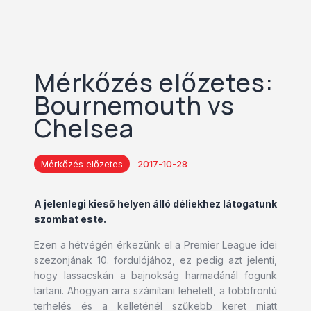
Mérkőzés előzetes:
Bournemouth vs
Chelsea
Mérkőzés előzetes
2017-10-28
A jelenlegi kieső helyen álló déliekhez látogatunk
szombat este.
Ezen a hétvégén érkezünk el a Premier League idei
szezonjának 10. fordulójához, ez pedig azt jelenti,
hogy lassacskán a bajnokság harmadánál fogunk
tartani. Ahogyan arra számítani lehetett, a többfrontú
terhelés és a kelleténél szűkebb keret miatt