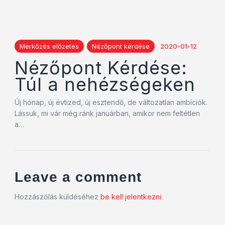
Mérkőzés előzetes
Nézőpont kérdése
2020-01-12
Nézőpont Kérdése:
Túl a nehézségeken
Új hónap, új évtized, új esztendő, de változatlan ambíciók.
Lássuk, mi vár még ránk januárban, amikor nem feltétlen
a…
Leave a comment
Hozzászólás küldéséhez
be kell jelentkezni
.