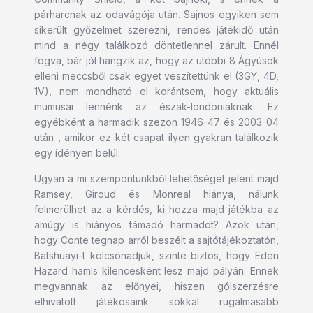
párharcnak az odavágója után. Sajnos egyiken sem
sikerült győzelmet szerezni, rendes játékidő után
mind a négy találkozó döntetlennel zárult. Ennél
fogva, bár jól hangzik az, hogy az utóbbi 8 Ágyúsok
elleni meccsből csak egyet veszítettünk el (3GY, 4D,
1V), nem mondható el korántsem, hogy aktuális
mumusai lennénk az észak-londoniaknak. Ez
egyébként a harmadik szezon 1946-47 és 2003-04
után , amikor ez két csapat ilyen gyakran találkozik
egy idényen belül.
Ugyan a mi szempontunkból lehetőséget jelent majd
Ramsey, Giroud és Monreal hiánya, nálunk
felmerülhet az a kérdés, ki hozza majd játékba az
amúgy is hiányos támadó harmadot? Azok után,
hogy Conte tegnap arról beszélt a sajtótájékoztatón,
Batshuayi-t kölcsönadjuk, szinte biztos, hogy Eden
Hazard hamis kilencesként lesz majd pályán. Ennek
megvannak az előnyei, hiszen gólszerzésre
elhivatott játékosaink sokkal rugalmasabb