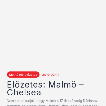
Mérkőzés előzetes
2019-02-14
Előzetes: Malmö –
Chelsea
Nem sokan tudják, hogy Malmö a 17-ik századig Dániához
tartozott, és a nagy északi háború alatt került Svédország