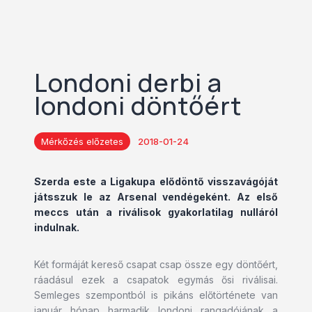
Londoni derbi a
londoni döntőért
Mérkőzés előzetes
2018-01-24
Szerda este a Ligakupa elődöntő visszavágóját
játsszuk le az Arsenal vendégeként. Az első
meccs után a riválisok gyakorlatilag nulláról
indulnak.
Két formáját kereső csapat csap össze egy döntőért,
ráadásul ezek a csapatok egymás ősi riválisai.
Semleges szempontból is pikáns előtörténete van
január hónap harmadik londoni rangadójának a