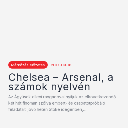
Mérkőzés előzetes
2017-09-16
Chelsea – Arsenal, a
számok nyelvén
Az Ágyúsok elleni rangadóval nyitjuk az elkövetkezendő
két hét finoman szólva embert- és csapatotpróbáló
feladatait; jövő héten Stoke idegenben,…