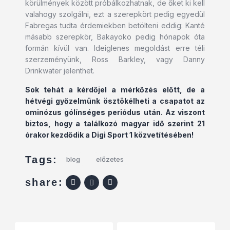
körülmények között próbálkozhatnak, de őket ki kell
valahogy szolgálni, ezt a szerepkört pedig egyedül
Fabregas tudta érdemiekben betölteni eddig: Kanté
másabb szerepkör, Bakayoko pedig hónapok óta
formán kívül van. Ideiglenes megoldást erre téli
szerzeményünk, Ross Barkley, vagy Danny
Drinkwater jelenthet.
Sok tehát a kérdőjel a mérkőzés előtt, de a
hétvégi győzelmünk ösztökélheti a csapatot az
ominózus gólínséges periódus után. Az viszont
biztos, hogy a találkozó magyar idő szerint 21
órakor kezdődik a Digi Sport 1 közvetítésében!
Tags:
blog
előzetes
share: