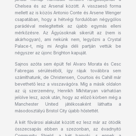
Chelsea és az Arsenal között. A visszaeső forma
mellett az is közös Antonio Conte és Arsene Wenger
csapatában, hogy a hétvégi fordulóban négygólos
parádéval melegítettek az újabb egymás elleni
mérkőzésre. Az Ágyúsoknak sikerült az (nem is
akárhogyan), ami nekünk nem, legyőzni a Crystal
Palace-t, míg mi Anglia déli partján vettük be
négyszer az újonc Brighton kapuját.
Sajnos azóta sem épült fel Alvaro Morata és Cesc
Fabregas sérüléséből, így rájuk továbbra sem
számíthatunk, de Christensen, Courtois és Cahill már
bevethető lesz a visszavágóra. Míg a másik oldalon
az új szerzemény, Henrikh Mkhitaryan várhatóan
jelölve lesz, azok után, hogy az előző körben még a
Manchester United játékosaként láthatta a
másodosztályú Bristol City újabb hőstettét.
A két fővárosi alakulat között ez lesz már az ötödik
összecsapás ebben a szezonban, az évadnyitó
Community Shield, a két bajnoki, s ennek a