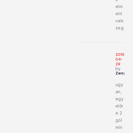
elm
ent
vals
zeg
2015-
04-
29
by
Zenzo
ugy
an,
egy
előr
e 2
gól
mín