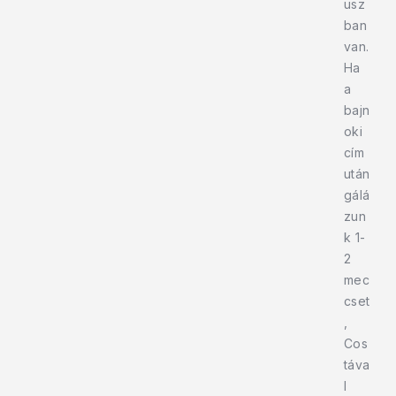
usz
ban
van.
Ha
a
bajn
oki
cím
után
gálá
zun
k 1-
2
mec
cset
,
Cos
táva
l