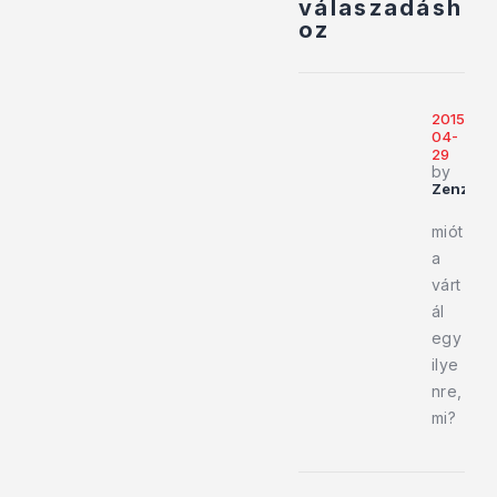
válaszadásh
oz
2015-
04-
29
by
Zenzo
miót
a
várt
ál
egy
ilye
nre,
mi?