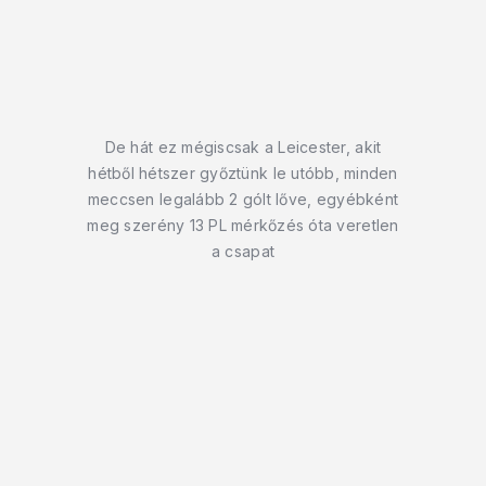
De hát ez mégiscsak a Leicester, akit
hétből hétszer győztünk le utóbb, minden
meccsen legalább 2 gólt lőve, egyébként
meg szerény 13 PL mérkőzés óta veretlen
a csapat