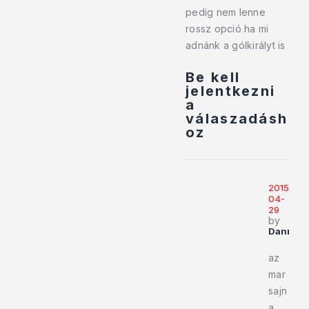
pedig nem lenne
rossz opció ha mi
adnánk a gólkirályt is
Be kell
jelentkezni
a
válaszadásh
oz
2015-
04-
29
by
Dannyfr
az
mar
sajn
a