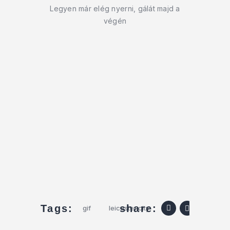
Legyen már elég nyerni, gálát majd a
végén
share:
Tags:
gif
leicester city