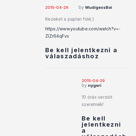
by
2015-04-29
WudigessBoi
Kezeket a paplan fölé;)
https://www.youtube.com/watch?v=-
ZlZr64qFvs
Be kell jelentkezni a
válaszadáshoz
2015-04-29
by
nygeri
10 órás verziót
szeretnék!
Be kell
jelentkezni
a