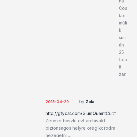
ha
Cos
tán
múli
k,
sim
án
25
fölö
tt
zár.
by
2015-04-29
Zola
http://gfycat.com/GlumQuaintCur#
Zennzo baszki ezt archivald
biztonsagos helyre oreg korodra
nezegetni….