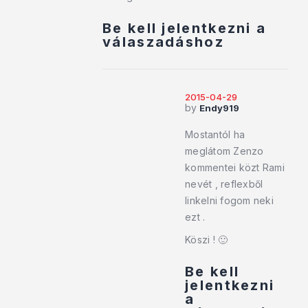
Be kell jelentkezni a
válaszadáshoz
2015-04-29
by
Endy919
Mostantól ha
meglátom Zenzo
kommentei közt Rami
nevét , reflexből
linkelni fogom neki
ezt .
Köszi ! 🙂
Be kell
jelentkezni
a