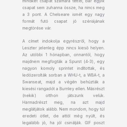
mindkét csapat számára téttel, bár egyik
csapat sem zuhanna össze, ha nincs meg
a 3 pont. A Chelseare ismét egy nagy
formát futó csapat jó szériájának
megtörése vár.
A címet indokolja egyrészről, hogy a
Leszter jelenleg épp nincs kieső helyen.
Az utóbbi 1 hónapban, onnantól, hogy
majdnem megfogták a Spurst (4-3), egy
nagyon komoly sprintet indítottak, és
ledózerolták sorban a WHU-t, a WBA-t, a
Swanseat, majd a végén behúzták a
kiesési rangadót a Burnley ellen. Másrészt
(nekik) otthon játszunk velük.
Harmadrészt meg, na azt majd
meglátjátok alább. Nem mondom, hogy túl
eredeti ötlet, de attól még nyúlt, és
legalább jó, ha jól csinálják. GIF poszt