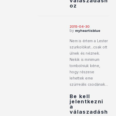
válaszadásh
oz
2015-04-30
by
myheartisblue
Nem is értem a Lester
szurkolókat…csak ott
ülnek és néznek.
Nekik is minimum
tombolniuk kéne,
hogy részese
lehettek eme
szürreális csodának…
Be kell
jelentkezni
a
válaszadásh