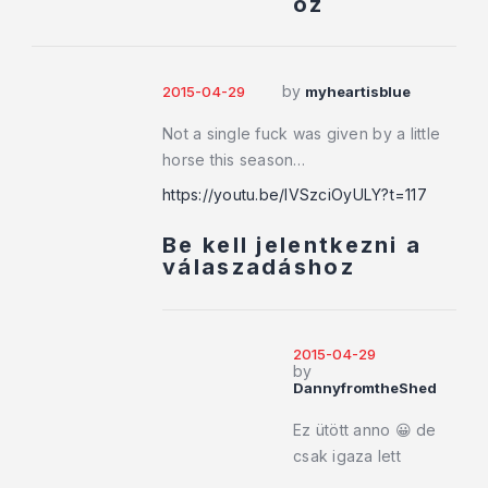
oz
by
2015-04-29
myheartisblue
Not a single fuck was given by a little
horse this season…
https://youtu.be/lVSzciOyULY?t=117
Be kell jelentkezni a
válaszadáshoz
2015-04-29
by
DannyfromtheShed
Ez ütött anno 😀 de
csak igaza lett