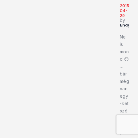
2015-
04-
29
by
Endy919
Ne
is
mon
d 🙂
…
bár
még
van
egy
-két
szé
p
Ram
i