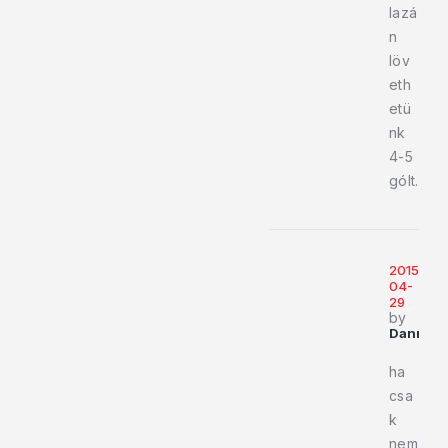
lazá
n
löv
eth
etü
nk
4-5
gólt.
2015-
04-
29
by
Dannyfr
ha
csa
k
nem