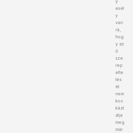
y
esél
y
van
rá,
hog
y az
ő
sze
rep
elte
tés
ét
nem
koc
kázt
atja
meg
már