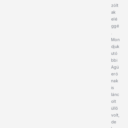
zólt
ak
elé
ggé
.
Mon
djuk
utó
bbi
Agü
eró
nak
is
lánc
olt
üllő
volt,
de