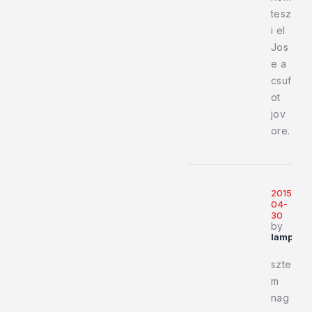
tesz
i el
Jos
e a
csuf
ot
jov
ore.
2015-
04-
30
by
lamps8
szte
m
nag