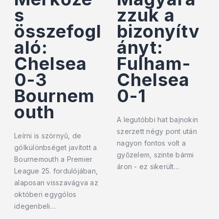
s
zzuk a
összefogl
bizonyítv
aló:
ányt:
Chelsea
Fulham-
0-3
Chelsea
Bournem
0-1
outh
A legutóbbi hat bajnokin
szerzett négy pont után
Leírni is szörnyű, de
nagyon fontos volt a
gólkülönbséget javított a
győzelem, szinte bármi
Bournemouth a Premier
áron - ez sikerült…
League 25. fordulójában,
alaposan visszavágva az
októberi egygólos
idegenbeli…