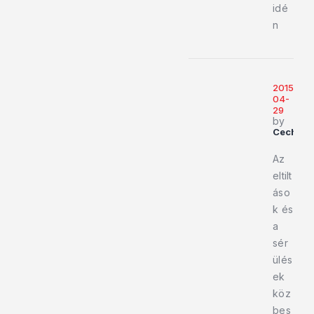
idé
n
2015-
04-
29
by
Cech01
Az
eltilt
áso
k és
a
sér
ülés
ek
köz
bes