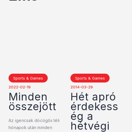
Sports & Games
Sports & Games
2022-02-19
2014-03-29
Minden
Hét apró
összejött
érdekess
ég a
Az igencsak döcögős téli
hétvégi
hónapok után minden