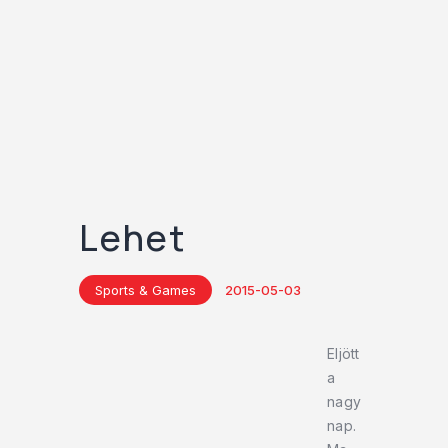
Lehet
Sports & Games
2015-05-03
Eljött
a
nagy
nap.