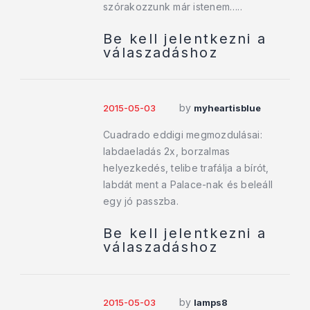
szórakozzunk már istenem…..
Be kell jelentkezni a
válaszadáshoz
by
2015-05-03
myheartisblue
Cuadrado eddigi megmozdulásai:
labdaeladás 2x, borzalmas
helyezkedés, telibe trafálja a bírót,
labdát ment a Palace-nak és beleáll
egy jó passzba.
Be kell jelentkezni a
válaszadáshoz
by
2015-05-03
lamps8