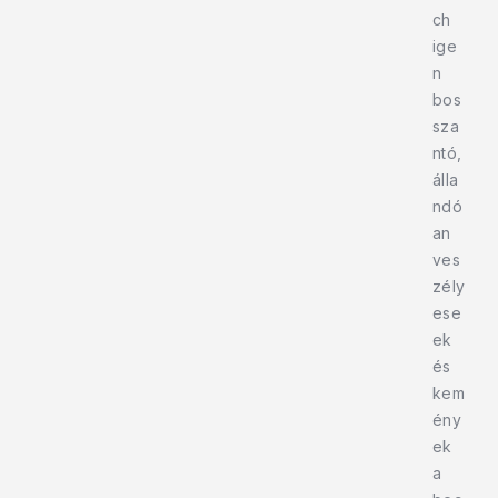
ch
ige
n
bos
sza
ntó,
álla
ndó
an
ves
zély
ese
ek
és
kem
ény
ek
a