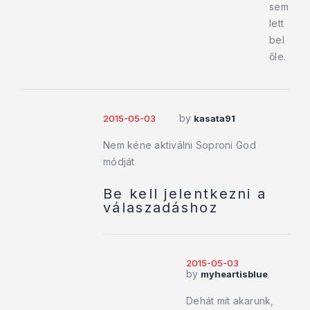
sem
lett
bel
őle.
by
2015-05-03
kasata91
Nem kéne aktiválni Soproni God
módját
Be kell jelentkezni a
válaszadáshoz
2015-05-03
by
myheartisblue
Dehát mit akarunk,