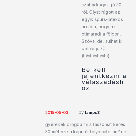
szabadrúgást jó 30-
ról. Olyat rúgott az
egyik spurs-játékos
arcába, hogy az
ottmaradt a földön.
Szóval de, sülhet ki
belőle jó 🙂
(hihihihihihihi)
Be kell
jelentkezni a
válaszadásh
oz
by
2015-05-03
lamps8
gyerekek drogba mi a faszomat keres
30 méterre a kaputól folyamatosan? ne