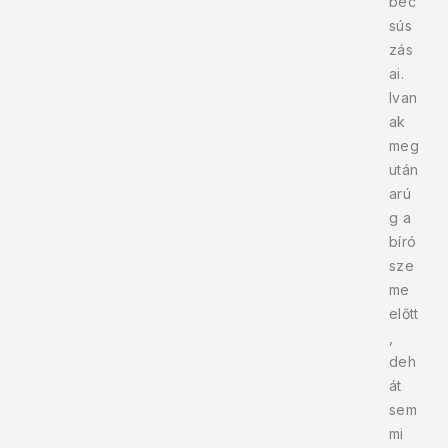
bec
sús
zás
ai.
Ivan
ak
meg
után
arú
g a
bíró
sze
me
előtt
,
deh
át
sem
mi