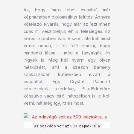
Az, hogy ’meg lehet csinálni’, már
képmutatóan diplomatikus felütés. Annyira
kötelező elvárás, hogy már az ’ezt innen
csak mi veszíthetjük el’ is felesleges. Ez
kérem zsebben van. Viszont elő kell most
venni onnan, s fej fölé emelni, hogy
mindenki lássa – még a fanyalgók és
irigyek is. Meg kell nyerni egy olyan
mérkőzést, ami a szezon bármely
szakaszában kötelezően elvárt a
csapattól. Egy Crystal Palace-t
sérülésektől tizedelve, BL-elődöntőre
készülve vagy bírói hátszélben is le kell
verni, hát még így, itt és most.
Az odavágó volt az 500. bajnokija, a
visszavágón meglehet a 4. PL címe