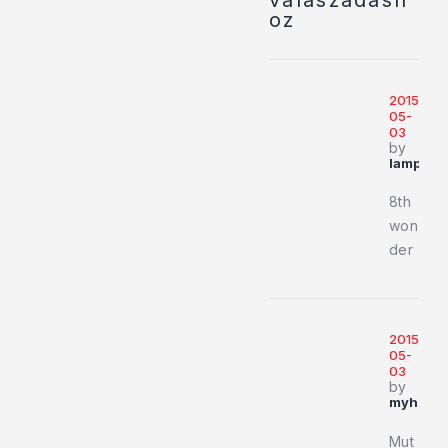
válaszadásh
oz
2015-
05-
03
by
lamps8
8th
won
der
2015-
05-
03
by
myheart
Mut