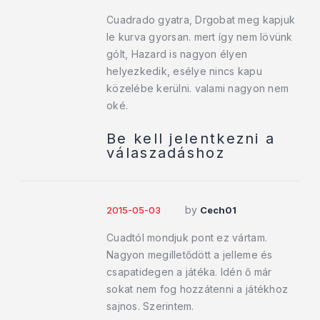
Cuadrado gyatra, Drgobat meg kapjuk
le kurva gyorsan. mert így nem lövünk
gólt, Hazard is nagyon élyen
helyezkedik, esélye nincs kapu
közelébe kerülni. valami nagyon nem
oké.
Be kell jelentkezni a
válaszadáshoz
by
2015-05-03
Cech01
Cuadtól mondjuk pont ez vártam.
Nagyon megilletődött a jelleme és
csapatidegen a játéka. Idén ő már
sokat nem fog hozzátenni a játékhoz
sajnos. Szerintem.