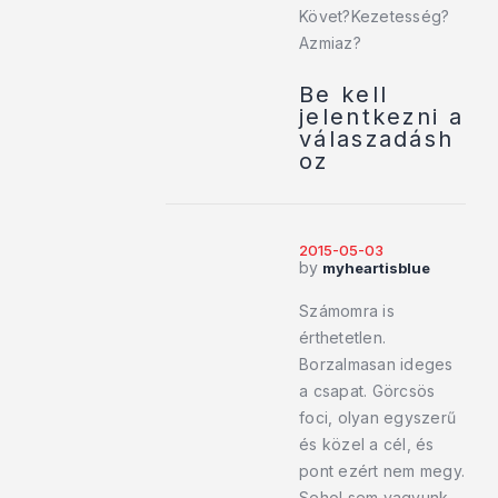
Követ?Kezetesség?
Azmiaz?
Be kell
jelentkezni a
válaszadásh
oz
2015-05-03
by
myheartisblue
Számomra is
érthetetlen.
Borzalmasan ideges
a csapat. Görcsös
foci, olyan egyszerű
és közel a cél, és
pont ezért nem megy.
Sehol sem vagyunk