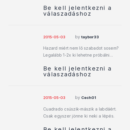
Be kell jelentkezni a
válaszadáshoz
by
2015-05-03
taybor33
Hazard miért nem lő szabadot sosem?
Legalább 1-2x ki lehetne próbálni…
Be kell jelentkezni a
válaszadáshoz
by
2015-05-03
Cech01
Cuadrado csúszik-mászik a labdáért.
Csak egyszer jönne ki neki a lépés.
Be kell jelentkezni a