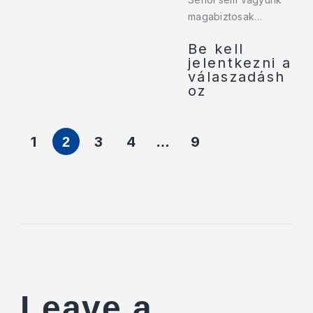
magabiztosak…
Be kell
jelentkezni a
válaszadásh
oz
1
3
4
9
2
…
Leave a