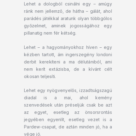
Lehet a dologból csinálni egy – amúgy
ránk nem jellemző, de hátha – gálát, ahol
parádés játékkal aratunk olyan többgólos
győzelmet, aminek jogosságához egy
pillanatig nem fér kétség.
Lehet – a hagyományokhoz híven – egy
kézben tartott, ám ingerszegény londoni
derbit kerekíteni a ma délutániból, ami
nem kerít extázisba, de a kívánt célt
okosan teljesíti.
Lehet egy nyögvenyelős, izzadtságszagú
diadal is a mai, ahol kemény
szenvedések után préseljük csak be azt
az egyet, esetleg az önsorsrontás
jegyében egyenlít, esetleg vezet is a
Pardew-csapat, de aztán minden jó, ha a
vége jó.