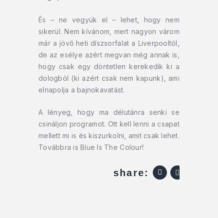
És – ne vegyük el – lehet, hogy nem
sikerül. Nem kívánom, mert nagyon várom
már a jövő heti díszsorfalat a Liverpooltól,
de az esélye azért megvan még annak is,
hogy csak egy döntetlen kerekedik ki a
dologból (ki azért csak nem kapunk), ami
elnapolja a bajnokavatást.
A lényeg, hogy ma délutánra senki se
csináljon programot. Ott kell lenni a csapat
mellett mi is és kiszurkolni, amit csak lehet.
Továbbra is Blue Is The Colour!
share: