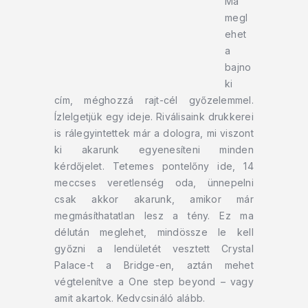
Ma
megl
ehet
a
bajno
ki
cím, méghozzá rajt-cél győzelemmel.
Ízlelgetjük egy ideje. Riválisaink drukkerei
is rálegyintettek már a dologra, mi viszont
ki akarunk egyenesíteni minden
kérdőjelet. Tetemes pontelőny ide, 14
meccses veretlenség oda, ünnepelni
csak akkor akarunk, amikor már
megmásíthatatlan lesz a tény. Ez ma
délután meglehet, mindössze le kell
győzni a lendületét vesztett Crystal
Palace-t a Bridge-en, aztán mehet
végtelenítve a One step beyond – vagy
amit akartok. Kedvcsináló alább.