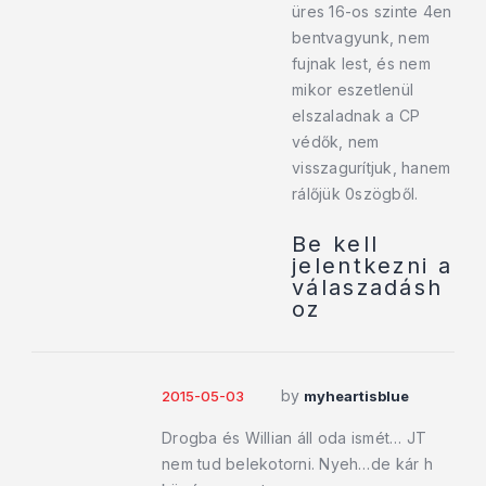
üres 16-os szinte 4en
bentvagyunk, nem
fujnak lest, és nem
mikor eszetlenül
elszaladnak a CP
védők, nem
visszagurítjuk, hanem
rálőjük 0szögből.
Be kell
jelentkezni a
válaszadásh
oz
by
2015-05-03
myheartisblue
Drogba és Willian áll oda ismét… JT
nem tud belekotorni. Nyeh…de kár h