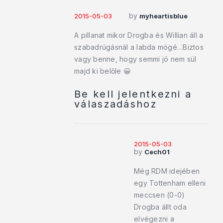
by
2015-05-03
myheartisblue
A pillanat mikor Drogba és Willian áll a
szabadrúgásnál a labda mögé…Biztos
vagy benne, hogy semmi jó nem sül
majd ki belőle 😀
Be kell jelentkezni a
válaszadáshoz
2015-05-03
by
Cech01
Még RDM idejében
egy Tottenham elleni
meccsen (0-0)
Drogba állt oda
elvégezni a