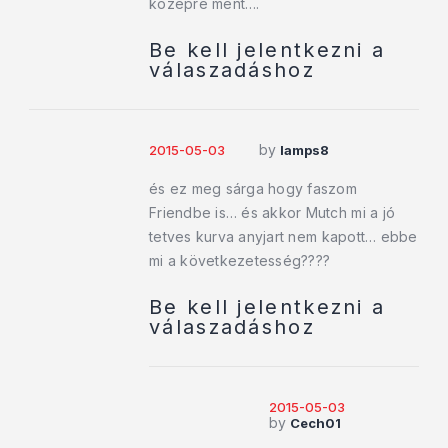
középre ment….
Be kell jelentkezni a
válaszadáshoz
by
2015-05-03
lamps8
és ez meg sárga hogy faszom
Friendbe is… és akkor Mutch mi a jó
tetves kurva anyjart nem kapott… ebbe
mi a következetesség????
Be kell jelentkezni a
válaszadáshoz
2015-05-03
by
Cech01