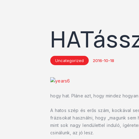
HATáss
Uncategorized
2016-10-18
hogy hat. Pláne azt, hogy mindez hogyan 
A hatos szép és erős szám, kockával se
frázisokat használni, hogy „magunk sem h
mint sok nagy lendülettel induló, ígéret
csinálunk, az jó lesz.