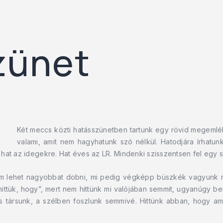
zünet
Két meccs közti hatásszünetben tartunk egy rövid megemlé
valami, amit nem hagyhatunk szó nélkül. Hatodjára írhatun
hat az idegekre. Hat éves az LR. Mindenki szisszentsen fel egy s
m lehet nagyobbat dobni, mi pedig végképp büszkék vagyunk rá
ittük, hogy”, mert nem hittünk mi valójában semmit, ugyanúgy ben
es társunk, a szélben foszlunk semmivé. Hittünk abban, hogy ami