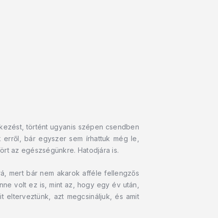
kezést, történt ugyanis szépen csendben
k erről, bár egyszer sem írhattuk még le,
ört az egészségünkre. Hatodjára is.
, mert bár nem akarok afféle fellengzős
ne volt ez is, mint az, hogy egy év után,
t elterveztünk, azt megcsináljuk, és amit