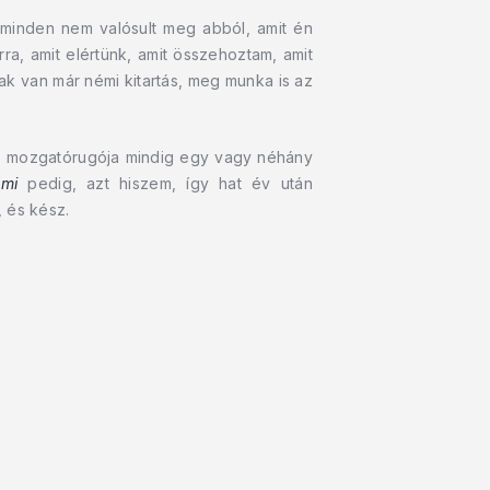
 minden nem valósult meg abból, amit én
ra, amit elértünk, amit összehoztam, amit
k van már némi kitartás, meg munka is az
és mozgatórugója mindig egy vagy néhány
ami
pedig, azt hiszem, így hat év után
, és kész.