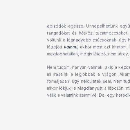
epizódok egésze. Ünnepelhettünk együtt
rangadókat és hétközi tucatmeccseket,
voltunk a legnagyobb csúcsoknak, úgy ho
létrejött
valami
, akkor most azt írhatom
megfoghatatlan, mégis létező, nem tárgy,
Nem tudom, hányan vannak, akik a kezdete
mi írásaink a legjobbak a világon. Ak
formájában, úgy nélkületek sem. Nem tud
mikor lökjük le Magdianyust a lépcsőn, 
válik a valamink semmivé. De, egy hetedik