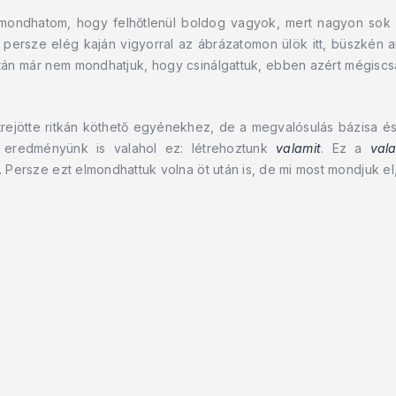
 mondhatom, hogy felhőtlenül boldog vagyok, mert nagyon sok
 persze elég kaján vigyorral az ábrázatomon ülök itt, büszkén ar
tán már nem mondhatjuk, hogy csinálgattuk, ebben azért mégiscsa
trejötte ritkán köthető egyénekhez, de a megvalósulás bázisa 
 eredményünk is valahol ez: létrehoztunk
valamit
. Ez a
val
t. Persze ezt elmondhattuk volna öt után is, de mi most mondjuk el