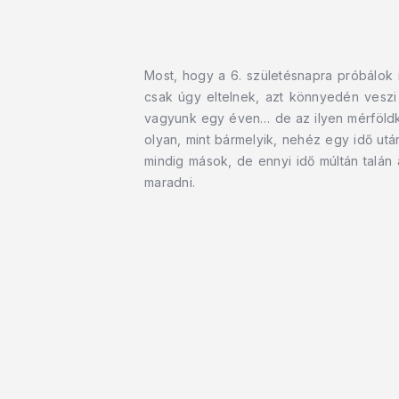
Most, hogy a 6. születésnapra próbálok i
csak úgy eltelnek, azt könnyedén veszi
vagyunk egy éven… de az ilyen mérföldköv
olyan, mint bármelyik, nehéz egy idő ut
mindig mások, de ennyi idő múltán talá
maradni.