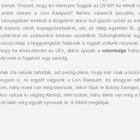
bánok. Viszont, hogy én mennyire függök az LR-től? Az elmúlt 
jelent nekem a Lion Rampant? Nehéz valamiről beszélni, 
Lényegében ezekről a dolgokról akkor tud igazán szólni az emb
 bajnoki címet, kupagyőzelmeket, sőt, az idáig egyetlen BL g
 sztárokat és számunkra kedves szürkéket. Dühönghettünk egy
sszú ideje a leggyengébb futásnak is együtt voltunk részesei. 
, hogy ha elveszteném az LR-t, akkor igazán a
valamisége
hiányo
 de nem is fogalom; egy vanság.
k óta velünk tartottak, azt pedig pláne, hogy már csak a közös
árhogyan is, mi együtt vagyunk a Lion Rampant, és ahogyan n
om, hány évad van még bennünk, mikor lőjük le Bobby Ewingot, 
mikor nyírjuk ki végleg Kennyt, nem tudom, hány élete van még
et talán még együtt nyomunk le. A többit meglátjuk.