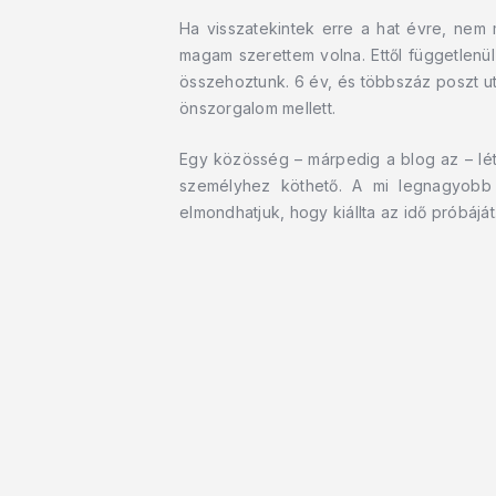
Ha visszatekintek erre a hat évre, nem
magam szerettem volna. Ettől függetlenül
összehoztunk. 6 év, és többszáz poszt u
önszorgalom mellett.
Egy közösség – márpedig a blog az – lé
személyhez köthető. A mi legnagyobb
elmondhatjuk, hogy kiállta az idő próbájá