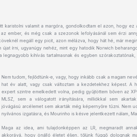
tt karistolni valamit a margóra, gondolkodtam el azon, hogy ez
 az ember, és még csak a szezonok lefolyásánál sem érzi anny
eknél megáll egy picit, azon mélázva, hogy hát hé, már megint el
án újat írni, ugyanúgy nehéz, mint egy hatodik Norwich behara
n a legnagyobb kihívás tartalmasnak és egyben szórakoztatónak,
Nem tudom, fejlődtünk-e, vagy, hogy inkább csak a magam nevé
hat év alatt, vagy csak változtam a kezdetekhez képest. A
expert szintre emelkedett volna, pedig gyűjtöttem bőven az XP
MLSZ, sem a válogatott irányítására, milliókkal sem akart
jóvágású arcélemet sem akarták még képernyőre tűzni. Nem ud
nyilvános izgatásra, és Mourinho is késve jelentkezett nálam, Ma
Maga az idea, ami tulajdonképpen az LR, megmaradt annak
akkorává, hogy önálló életet éljen, tőlünk függő dolognak 