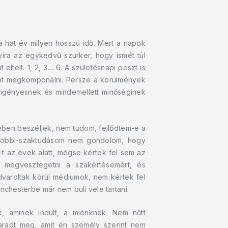
 a hat év milyen hosszú idő. Mert a napok
ira az egykedvű szurker, hogy ismét túl
telt. 1, 2, 3… 6. A születésnapi poszt is
ngot megkomponálni. Persze a körülmények
 igényesnek és mindemellett minőséginek
ben beszéljek, nem tudom, fejlődtem-e a
 hobbi-szaktudásom nem gondolom, hogy
-t az évek alatt, mégse kértek fel sem az
ak megvesztegetni a szakértésemért, és
varoltak körül médiumok, nem kértek fel
nchesterbe már nem buli vele tartani.
, aminek indult, a miénknek. Nem nőtt
maradt meg, amit én személy szerint nem