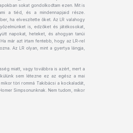
napokban sokat gondolkodtam ezen. Mit is
ami a tiéd, és a mindennapjaid része.
er, ha elveszítette őket. Az LR valahogy
yőzelmünket is, edzőket és játékosokat,
ütt napokat, heteket, és ahogyan tanúi
Ha már azt írtam fentebb, hogy az LR-rel
zna. Az LR olyan, mint a gyertya lángja,
ség miatt, vagy továbbra is azért, mert a
élkülünk sem létezne ez az egész a mai
mikor töri rommá Takibácsi a kockaladát,
 a Homer Simpsonunknak. Nem tudom, mikor