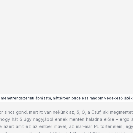
 menetrendszerinti ábrázata, háttérben priceless random védekező játék
 sincs gond, mert itt van nekünk az, ő, Ő, a Csúf, aki megmentet
hogy hát ő úgy nagyjából ennek mentén haladna előre – ergo a Ci
azért amit ez az ember művel, az már-már PL történelem, egye