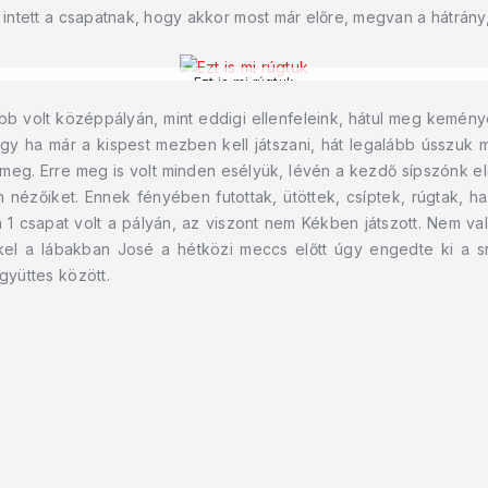
l intett a csapatnak, hogy akkor most már előre, megvan a hátrány
Ezt is mi rúgtuk
bb volt középpályán, mint eddigi ellenfeleink, hátul meg kemén
gy ha már a kispest mezben kell játszani, hát legalább ússzuk m
eg. Erre meg is volt minden esélyük, lévén a kezdő sípszónk elő
nézőiket. Ennek fényében futottak, ütöttek, csíptek, rúgtak, har
 1 csapat volt a pályán, az viszont nem Kékben játszott. Nem va
el a lábakban José a hétközi meccs előtt úgy engedte ki a sr
gyüttes között.