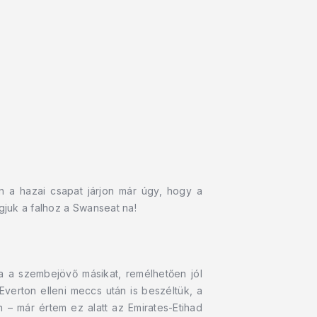
 a hazai csapat járjon már úgy, hogy a
gjuk a falhoz a Swanseat na!
a a szembejövő másikat, remélhetően jól
verton elleni meccs után is beszéltük, a
 – már értem ez alatt az Emirates-Etihad