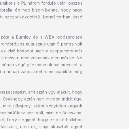
mikoris a PL három forduló utáni összes
lebrálja, én meg bízom benne, hogy nagy
aját szezonkezdetétől bormámorban úszó
 azóta a Burnley és a WBA ledózerolása
romfordulós augusztus után 9 pontra volt
ni az első hónapot, mert a szeptember már
ogy mennyire nem zuhannak meg mégse. No
d a hónap végéig lezavarunk hat meccset, a
majd a hónap zárásaként harmincadikán még
összecsapást, ami aztán úgy alakult, hogy
. Csakhogy aztán nem minden indult úgy,
s, mint stílusjegy, akkor kénytelen vagyok
 semmi lófasz nem volt, mint ide Botswana.
lel, Terry megijedt, hogy ez a kétballábas
 fásszom, nesztek, majd akasztott egyet