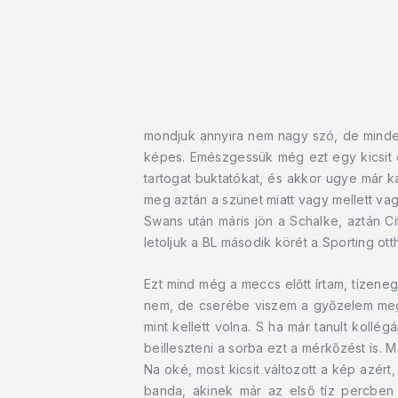
mondjuk annyira nem nagy szó, de minden
képes. Emészgessük még ezt egy kicsit ez
tartogat buktatókat, és akkor ugye már
meg aztán a szünet miatt vagy mellett vag
Swans után máris jön a Schalke, aztán Ci
letoljuk a BL második körét a Sporting ot
Ezt mind még a meccs előtt írtam, tizene
nem, de cserébe viszem a győzelem megé
mint kellett volna. S ha már tanult kollé
beilleszteni a sorba ezt a mérkőzést is. 
Na oké, most kicsit változott a kép azért
banda, akinek már az első tíz percben 