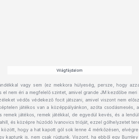
Világfájdalom
 szándékkal vagy sem (ez mekkora hülyeség, persze, hogy azza
el nem éri a megfelelő szintet, amivel grande JM kezdőbe meri 
zéleket védős védekező focit játszani, amivel viszont nem elős
éptelen játékos van a középpályánkon, azóta csodásmesés, am
cs remek játékos, remek játékkal, de egyedül kevés, és a lendül
ill, és középre húzódó Ivanovics trióját, ezzel gólhelyzetet te
ok között, hogy a hat kapott gól sok lenne 4 mérkőzésen, elvégr
hogy kaptunk is, nem csak rúgtunk. Viszont, ha ebből egy Burnle