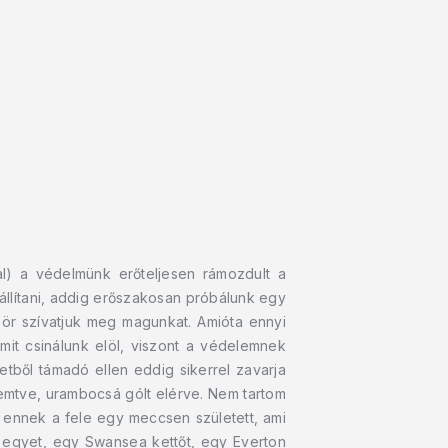
l) a védelmünk erőteljesen rámozdult a
állítani, addig erőszakosan próbálunk egy
zör szívatjuk meg magunkat. Amióta ennyi
it csinálunk elöl, viszont a védelemnek
etből támadó ellen eddig sikerrel zavarja
remtve, urambocsá gólt elérve. Nem tartom
e ennek a fele egy meccsen született, ami
y egyet, egy Swansea kettőt, egy Everton