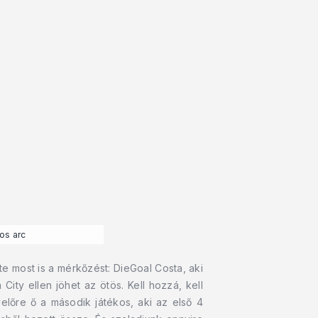
os arc
te most is a mérkőzést: DieGoal Costa, aki
ty ellen jöhet az ötös. Kell hozzá, kell
lőre ő a második játékos, aki az első 4