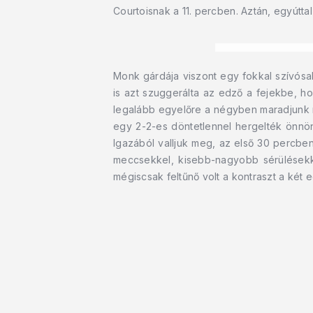
Courtoisnak a 11. percben. Aztán, egyútta
Monk gárdája viszont egy fokkal szívósa
is azt szuggerálta az edző a fejekbe, ho
legalább egyelőre a négyben maradjunk m
egy 2-2-es döntetlennel hergelték önnön 
Igazából valljuk meg, az első 30 percben
meccsekkel, kisebb-nagyobb sérülésekk
mégiscsak feltűnő volt a kontraszt a két e