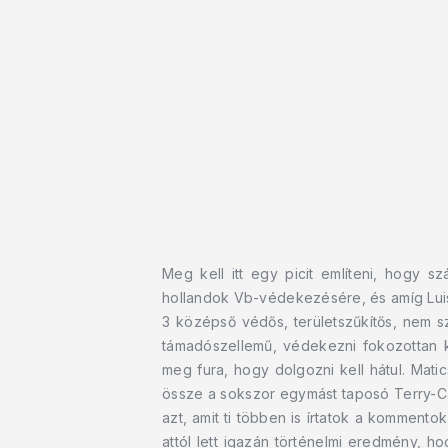
Meg kell itt egy picit említeni, hogy
hollandok Vb-védekezésére, és amíg Luis 
3 középső védős, területszűkítős, nem s
támadószellemű, védekezni fokozottan k
meg fura, hogy dolgozni kell hátul. Mati
össze a sokszor egymást taposó Terry-Cah
azt, amit ti többen is írtatok a komment
attól lett igazán történelmi eredmény, 