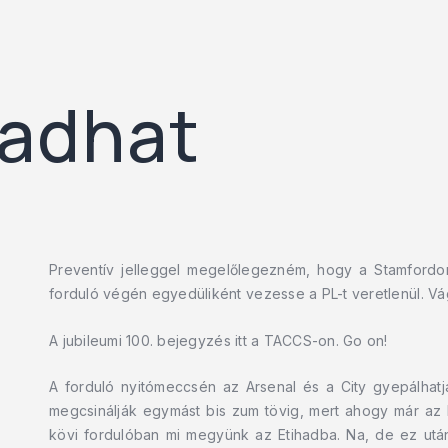
adhat
Preventív jelleggel megelőlegezném, hogy a Stamfordon
forduló végén egyedüliként vezesse a PL-t veretlenül. Vá
A jubileumi 100. bejegyzés itt a TACCS-on. Go on!
A forduló nyitómeccsén az Arsenal és a City gyepálhatj
megcsinálják egymást bis zum tövig, mert ahogy már az E
kövi fordulóban mi megyünk az Etihadba. Na, de ez után