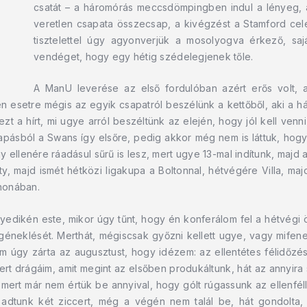
csatát – a háromórás meccsdömpingben indul a lényeg, a
veretlen csapata összecsap, a kivégzést a Stamford ce
tisztelettel úgy agyonverjük a mosolyogva érkező, s
vendéget, hogy egy hétig szédelegjenek tőle.
A ManU leverése az első fordulóban azért erős volt,
 esetre mégis az egyik csapatról beszélünk a kettőből, aki a há
t a hírt, mi ugye arról beszéltünk az elején, hogy jól kell ven
 kapásból a Swans így elsőre, pedig akkor még nem is láttuk, h
y ellenére ráadásul sűrű is lesz, mert ugye 13-mal indítunk, maj
ty, majd ismét hétközi ligakupa a Boltonnal, hétvégére Villa, 
thonában.
gyedikén este, mikor úgy tűnt, hogy én konferálom fel a hétvégi 
neklését. Merthát, mégiscsak győzni kellett ugye, vagy mifene
gám úgy zárta az augusztust, hogy idézem: az ellentétes félidőzé
Mert drágáim, amit megint az elsőben produkáltunk, hát az annyira
, mert már nem értük be annyival, hogy gólt rúgassunk az ellenfél
adtunk két ziccert, még a végén nem talál be, hát gondolta,