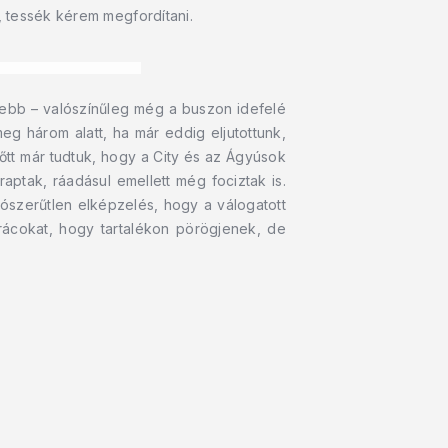
, tessék kérem megfordítani.
yebb – valószínűleg még a buszon idefelé
eg három alatt, ha már eddig eljutottunk,
tt már tudtuk, hogy a City és az Ágyúsok
aptak, ráadásul emellett még fociztak is.
lószerűtlen elképzelés, hogy a válogatott
ácokat, hogy tartalékon pörögjenek, de