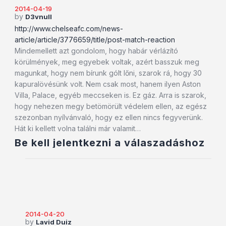
2014-04-19
by
D3vnull
http://www.chelseafc.com/news-
article/article/3776659/title/post-match-reaction
Mindemellett azt gondolom, hogy habár vérlázító
körülmények, meg egyebek voltak, azért basszuk meg
magunkat, hogy nem bírunk gólt lőni, szarok rá, hogy 30
kapuralövésünk volt. Nem csak most, hanem ilyen Aston
Villa, Palace, egyéb meccseken is. Ez gáz. Arra is szarok,
hogy nehezen megy betömörült védelem ellen, az egész
szezonban nyílvánvaló, hogy ez ellen nincs fegyverünk.
Hát ki kellett volna találni már valamit…
Be kell jelentkezni a válaszadáshoz
2014-04-20
by
Lavid Duiz