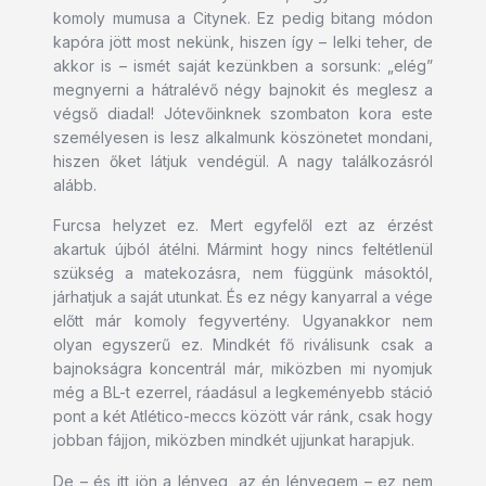
komoly mumusa a Citynek. Ez pedig bitang módon
kapóra jött most nekünk, hiszen így – lelki teher, de
akkor is – ismét saját kezünkben a sorsunk: „elég”
megnyerni a hátralévő négy bajnokit és meglesz a
végső diadal! Jótevőinknek szombaton kora este
személyesen is lesz alkalmunk köszönetet mondani,
hiszen őket látjuk vendégül. A nagy találkozásról
alább.
Furcsa helyzet ez. Mert egyfelől ezt az érzést
akartuk újból átélni. Mármint hogy nincs feltétlenül
szükség a matekozásra, nem függünk másoktól,
járhatjuk a saját utunkat. És ez négy kanyarral a vége
előtt már komoly fegyvertény. Ugyanakkor nem
olyan egyszerű ez. Mindkét fő riválisunk csak a
bajnokságra koncentrál már, miközben mi nyomjuk
még a BL-t ezerrel, ráadásul a legkeményebb stáció
pont a két Atlético-meccs között vár ránk, csak hogy
jobban fájjon, miközben mindkét ujjunkat harapjuk.
De – és itt jön a lényeg, az én lényegem – ez nem