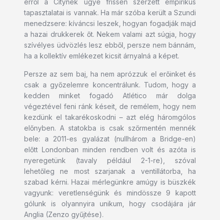
erről a Citynek ugye frissen szerzett empirikus
tapasztalatai is vannak. Ha már szóba került a Szundi
menedzsere: kíváncsi leszek, hogyan fogadják majd
a hazai drukkerek őt. Nekem valami azt súgja, hogy
szívélyes üdvözlés lesz ebből, persze nem bánnám,
ha a kollektív emlékezet kicsit árnyalná a képet.
Persze az sem baj, ha nem aprózzuk el erőinket és
csak a győzelemre koncentrálunk. Tudom, hogy a
kedden minket fogadó Atlético már dolga
végeztével feni ránk késeit, de remélem, hogy nem
kezdünk el takarékoskodni – azt elég háromgólos
előnyben. A statokba is csak szőrmentén mennék
bele: a 2011-es gyalázat (nullhárom a Bridge-en)
előtt Londonban minden rendben volt és azóta is
nyeregetünk (tavaly például 2-1-re), szóval
lehetőleg ne most szarjanak a ventillátorba, ha
szabad kérni. Hazai mérlegünkre amúgy is büszkék
vagyunk: veretlenségünk és mindössze 9 kapott
gólunk is olyannyira unikum, hogy csodájára jár
Anglia (Zenzo gyűjtése).