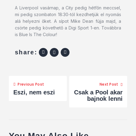
A Liverpool vasárnap, a City pedig hétfőn meccsel,
mi pedig szombaton 18:30-tól kezdhetjük el nyomás
alá helyezni őket. A sípot Mike Dean fújja majd, a
csörte pedig követhető a Digi Sport 1-en. Továbbra
is Blue Is The Colour!
share:
Previous Post
Next Post
Eszi, nem eszi
Csak a Pool akar
bajnok lenni
You May Also Like