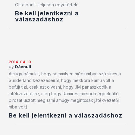
Ott a pont! Teljesen egyetértek!
Be kell jelentkezni a
válaszadáshoz
2014-04-19
by
D3vnull
Amúgy bámulat, hogy semmilyen médiumban szó sincs a
Sunderland kezezéseiről, hogy mekkora kamu volt a
befújt tizi, csak azt olvasni, hogy JM panaszkodik a
játékvezetésre, meg hogy Ramires micsoda égbekiáltó
pirosat úszott meg (ami amúgy megintcsak játékvezetői
hiba volt).
Be kell jelentkezni a válaszadáshoz