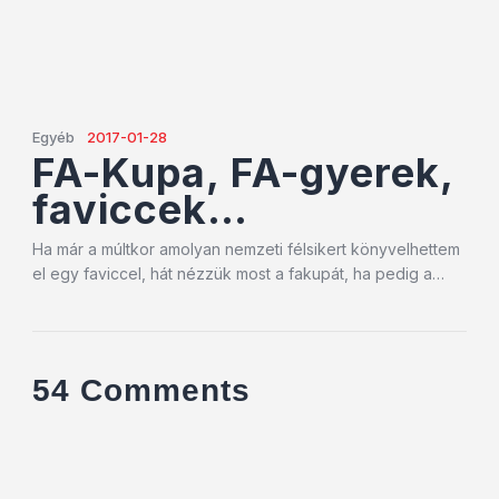
Egyéb
2017-01-28
FA-Kupa, FA-gyerek,
faviccek…
Ha már a múltkor amolyan nemzeti félsikert könyvelhettem
el egy faviccel, hát nézzük most a fakupát, ha pedig a…
54 Comments