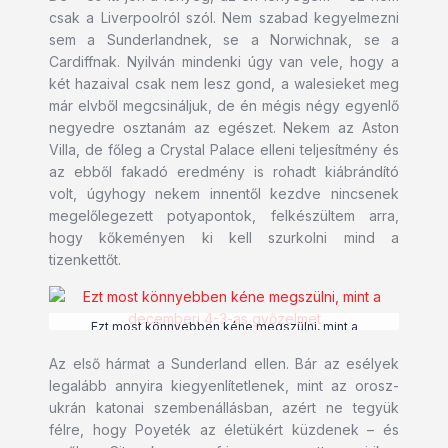
csak a Liverpoolról szól. Nem szabad kegyelmezni
sem a Sunderlandnek, se a Norwichnak, se a
Cardiffnak. Nyilván mindenki úgy van vele, hogy a
két hazaival csak nem lesz gond, a walesieket meg
már elvből megcsináljuk, de én mégis négy egyenlő
negyedre osztanám az egészet. Nekem az Aston
Villa, de főleg a Crystal Palace elleni teljesítmény és
az ebből fakadó eredmény is rohadt kiábrándító
volt, úgyhogy nekem innentől kezdve nincsenek
megelőlegezett potyapontok, felkészültem arra,
hogy kőkeményen ki kell szurkolni mind a
tizenkettőt.
Ezt most könnyebben kéne megszülni, mint a
decemberi 4-3-as győzelmet
Az első hármat a Sunderland ellen. Bár az esélyek
legalább annyira kiegyenlítetlenek, mint az orosz-
ukrán katonai szembenállásban, azért ne tegyük
félre, hogy Poyeték az életükért küzdenek – és