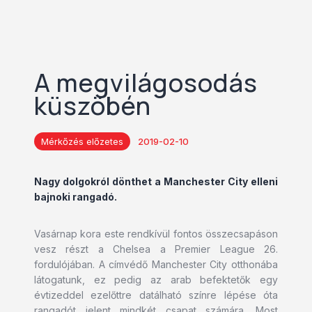
A megvilágosodás
küszöbén
Mérkőzés előzetes
2019-02-10
Nagy dolgokról dönthet a Manchester City elleni
bajnoki rangadó.
Vasárnap kora este rendkívül fontos összecsapáson
vesz részt a Chelsea a Premier League 26.
fordulójában. A címvédő Manchester City otthonába
látogatunk, ez pedig az arab befektetők egy
évtizeddel ezelőttre datálható színre lépése óta
rangadót jelent mindkét csapat számára. Most