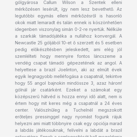
gólgyárosa Callum Wilson a Szentek elleni
mérkőzésen lesérült, így nem lesz bevethető. Az
legutóbbi egymás elleni mérkőzésről is hasonló
okok miatt lemaradt és talán ennek is köszönhetően
idegenben viszonylag simán 0-2-re nyertük. Nélküle
a szarkák támadójátéka a nullához konvergál. A
Newcastle 25 góljából 10-et ő szerzett és 5 esetben
pedig előkészítésben jeleskedett, ami elég jól
szemlélteti hogy mennyire fontos láncszeme a
vendég csapat támadó gépezetének az angol. A
helyettese a brazil Joelinton, aki az elmúlt évek
egyik legnagyobb melléfogása a csapatnál, tekintve
hogy 55 angol bajnokin mindössze 3, azaz három!
gólnál jár csatárként. Ezeket a számokat egy
középszerű hátvéd is hozza ennyi idő alatt, nem is
értem hogy mit keres még a csapatnál a 24 éves
center. Valószínűleg a Tuchelnél megszokott
erőteljes pressinggel nagy nyomást fogunk rájuk
helyezni ami miatt többnyire csak egy opciója marad
a labdás játékosuknak, felívelni a labdát a brazil
erőcsatárra. Ennek a semlegesítését kell megoldania