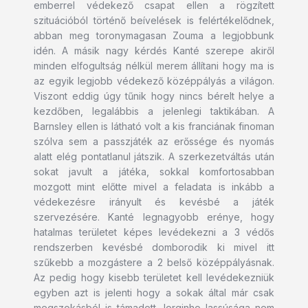
emberrel védekező csapat ellen a rögzített
szituációból történő beívelések is felértékelődnek,
abban meg toronymagasan Zouma a legjobbunk
idén. A másik nagy kérdés Kanté szerepe akiről
minden elfogultság nélkül merem állítani hogy ma is
az egyik legjobb védekező középpályás a világon.
Viszont eddig úgy tűnik hogy nincs bérelt helye a
kezdőben, legalábbis a jelenlegi taktikában. A
Barnsley ellen is látható volt a kis franciának finoman
szólva sem a passzjáték az erőssége és nyomás
alatt elég pontatlanul játszik. A szerkezetváltás után
sokat javult a játéka, sokkal komfortosabban
mozgott mint előtte mivel a feladata is inkább a
védekezésre irányult és kevésbé a játék
szervezésére. Kanté legnagyobb erénye, hogy
hatalmas területet képes levédekezni a 3 védős
rendszerben kevésbé domborodik ki mivel itt
szűkebb a mozgástere a 2 belső középpályásnak.
Az pedig hogy kisebb területet kell levédekezniük
egyben azt is jelenti hogy a sokak által már csak
megszokásból is támadott Jorginho lassúsága nem