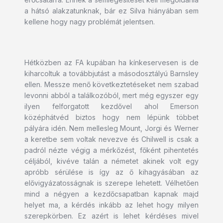
a hátsó alakzatunknak, bár ez Silva hiányában sem
kellene hogy nagy problémát jelentsen.
Hétközben az FA kupában ha kínkeservesen is de
kiharcoltuk a továbbjutást a másodosztályú Barnsley
ellen. Messze menő következtetéseket nem szabad
levonni abból a találkozóból, mert még egyszer egy
ilyen felforgatott kezdővel ahol Emerson
középhátvéd biztos hogy nem lépünk többet
pályára idén. Nem mellesleg Mount, Jorgi és Werner
a keretbe sem voltak nevezve és Chilwell is csak a
padról nézte végig a mérkőzést, főként pihentetés
céljából, kivéve talán a németet akinek volt egy
apróbb sérülése is így az ő kihagyásában az
elővigyázatosságnak is szerepe lehetett. Vélhetően
mind a négyen a kezdőcsapatban kapnak majd
helyet ma, a kérdés inkább az lehet hogy milyen
szerepkörben. Ez azért is lehet kérdéses mivel