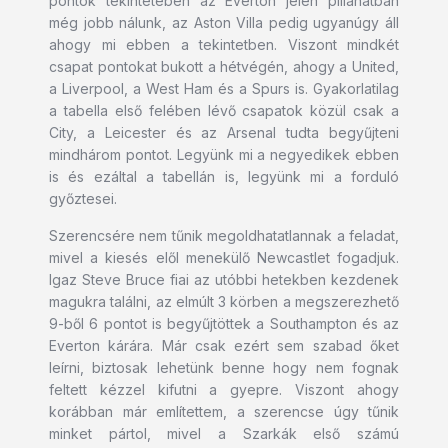
pontok tekintetében az Everton jelen pillanatban
még jobb nálunk, az Aston Villa pedig ugyanúgy áll
ahogy mi ebben a tekintetben. Viszont mindkét
csapat pontokat bukott a hétvégén, ahogy a United,
a Liverpool, a West Ham és a Spurs is. Gyakorlatilag
a tabella első felében lévő csapatok közül csak a
City, a Leicester és az Arsenal tudta begyűjteni
mindhárom pontot. Legyünk mi a negyedikek ebben
is és ezáltal a tabellán is, legyünk mi a forduló
győztesei.
Szerencsére nem tűnik megoldhatatlannak a feladat,
mivel a kiesés elől menekülő Newcastlet fogadjuk.
Igaz Steve Bruce fiai az utóbbi hetekben kezdenek
magukra találni, az elmúlt 3 körben a megszerezhető
9-ből 6 pontot is begyűjtöttek a Southampton és az
Everton kárára. Már csak ezért sem szabad őket
leírni, biztosak lehetünk benne hogy nem fognak
feltett kézzel kifutni a gyepre. Viszont ahogy
korábban már említettem, a szerencse úgy tűnik
minket pártol, mivel a Szarkák első számú