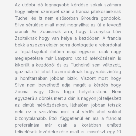
Az utóbbi idő legnagyobb kérdése sokak számára
hogy milyen szerepet szán a francia játékosainknak
Tuchel és itt nem elsősorban Giroudra gondolok.
Silva sérülése miatt most megnyílhat az út a levegő
urának Air Zoumának arra, hogy bizonyítsa Lőw
Zsoltéknak hogy van helye a kezdőben. A francia
bekk a szezon elején sorra döntögette a rekordokat
a fejpárbajokat illetően majd egyszer csak nagy
meglepetésre már Lampard utolsó mérkőzésein is
kikerült a kezdőből és ez Tuchelnél sem változott,
igaz nála fel lehet hozni indoknak hogy valószínűleg
a honfitársában jobban bízik. Viszont most hogy
Silva nem bevethető adja magát a kérdés hogy
Zouma vagy Chris fogja helyettesíteni. Nem
egyszerű a döntés mert a dán is nagyon jól teljesített
az elmúlt mérkőzéseken, láthatóan jobban tetszik
neki ez a szisztéma mint a 4 védős ahol sokkal
bizonytalanabb. Ettől függetlenül én ma a franciát
preferálnám már csak a korábban említett
felívelések levédekezése miatt is, másrészt egy 10