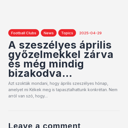
Football Clubs
News
Topics
2025-04-29
A szeszélyes április
győzelmekkel zárva
és még mindig
bizakodva…
Azt szokták mondani, hogy április szeszélyes hónap,
amelyet mi Kékek meg is tapasztalhattunk konkrétan. Nem
arról van szó, hogy…
Leave a comment