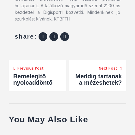
hullajtanunk. A találkozó magyar idő szerint 21:00-ás
kezdettel a Digisport1 közvetíti. Mindenkinek jó
szurkolást kívánok. KTBFFH
share:
Previous Post
Next Post
Bemelegítő
Meddig tartanak
nyolcaddöntő
a mézeshetek?
You May Also Like