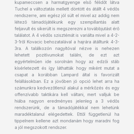
kupameccsen a harmatgyenge első félidőt látva
Tuchel a változtatás mellett döntött és átállt 4 védős
rendszerre, ami egész jól sült el mivel az addig nem
létező támadójátékunk egy szempillantás alatt
feljavult és sikerült is megszerezni a továbbjutást érő
találatot. A 4 védős szisztémát is variálta mivel a 4-2-
3-1ről Kovacic behozatalával a hajrára átálltunk 4-3-
3ra. A találkozón nagyítóval nézve is nehezen
lehetett pozitívumokat találni, de ezt azt
egyértelműen ide sorolnám hogy az edzői stáb
kísérletezett és így láthatták hogy miként mutat a
csapat a korábban Lampard által is favorizált
felállásokban. Ez a jövőben jó opció lehet arra ha
számunkra kedvezőtlenül alakul a mérkőzés és egy
offenzívabb taktikára kell váltani, mert valljuk be
hiába nagyon eredményes jelenleg a 3 védős
rendszerünk, de a támadójátékkal nem lehetünk
maradéktalanul elégedettek. Ettől függetlenül ha
tippelnem kellene azt mondanám hogy maradni fog
a jól megszokott rendszer.