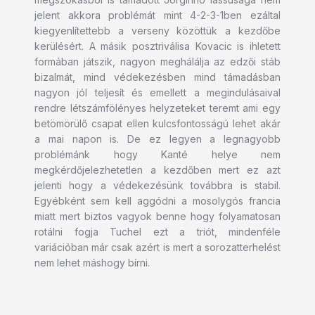
jelent akkora problémát mint 4-2-3-1ben ezáltal
kiegyenlítettebb a verseny közöttük a kezdőbe
kerülésért. A másik posztriválisa Kovacic is ihletett
formában játszik, nagyon meghálálja az edzői stáb
bizalmát, mind védekezésben mind támadásban
nagyon jól teljesít és emellett a megindulásaival
rendre létszámfölényes helyzeteket teremt ami egy
betömörülő csapat ellen kulcsfontosságú lehet akár
a mai napon is. De ez legyen a legnagyobb
problémánk hogy Kanté helye nem
megkérdőjelezhetetlen a kezdőben mert ez azt
jelenti hogy a védekezésünk továbbra is stabil.
Egyébként sem kell aggódni a mosolygós francia
miatt mert biztos vagyok benne hogy folyamatosan
rotálni fogja Tuchel ezt a triót, mindenféle
variációban már csak azért is mert a sorozatterhelést
nem lehet máshogy bírni.