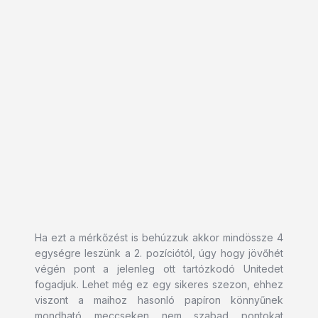
Ha ezt a mérkőzést is behúzzuk akkor mindössze 4
egységre leszünk a 2. pozíciótól, úgy hogy jövőhét
végén pont a jelenleg ott tartózkodó Unitedet
fogadjuk. Lehet még ez egy sikeres szezon, ehhez
viszont a maihoz hasonló papíron könnyűnek
mondható meccseken nem szabad pontokat