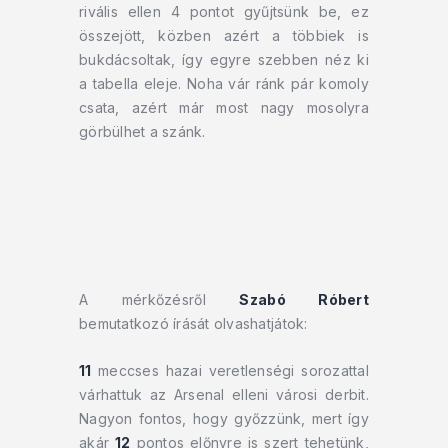
rivális ellen 4 pontot gyűjtsünk be, ez
összejött, közben azért a többiek is
bukdácsoltak, így egyre szebben néz ki
a tabella eleje. Noha vár ránk pár komoly
csata, azért már most nagy mosolyra
görbülhet a szánk.
A mérkőzésről
Szabó Róbert
bemutatkozó írását olvashatjátok:
11
meccses hazai veretlenségi sorozattal
várhattuk az Arsenal elleni városi derbit.
Nagyon fontos, hogy győzzünk, mert így
akár
12
pontos előnyre is szert tehetünk,