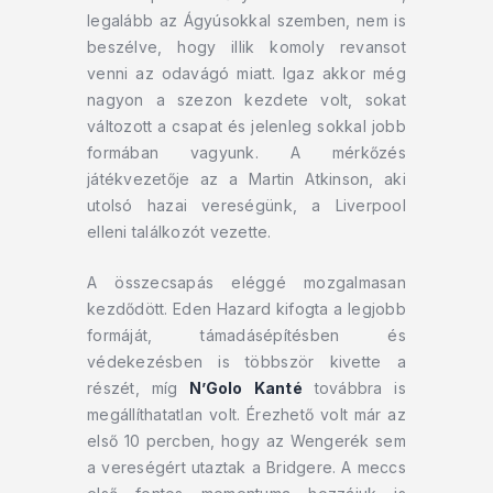
legalább az Ágyúsokkal szemben, nem is
beszélve, hogy illik komoly revansot
venni az odavágó miatt. Igaz akkor még
nagyon a szezon kezdete volt, sokat
változott a csapat és jelenleg sokkal jobb
formában vagyunk. A mérkőzés
játékvezetője az a Martin Atkinson, aki
utolsó hazai vereségünk, a Liverpool
elleni találkozót vezette.
A összecsapás eléggé mozgalmasan
kezdődött. Eden Hazard kifogta a legjobb
formáját, támadásépítésben és
védekezésben is többször kivette a
részét, míg
N’Golo Kanté
továbbra is
megállíthatatlan volt. Érezhető volt már az
első 10 percben, hogy az Wengerék sem
a vereségért utaztak a Bridgere. A meccs