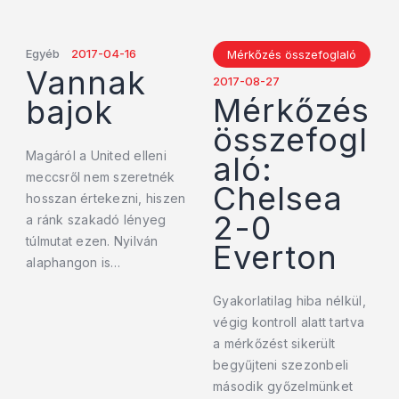
Egyéb
2017-04-16
Mérkőzés összefoglaló
Vannak
2017-08-27
Mérkőzés
bajok
összefogl
Magáról a United elleni
aló:
meccsről nem szeretnék
Chelsea
hosszan értekezni, hiszen
2-0
a ránk szakadó lényeg
túlmutat ezen. Nyilván
Everton
alaphangon is…
Gyakorlatilag hiba nélkül,
végig kontroll alatt tartva
a mérkőzést sikerült
begyűjteni szezonbeli
második győzelmünket