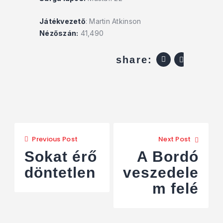
Játékvezető
: Martin Atkinson
Nézőszán:
41,490
share:
Previous Post
Next Post
Sokat érő
A Bordó
döntetlen
veszedele
m felé