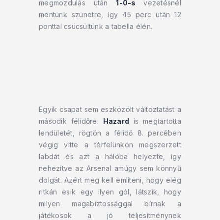
megmozdulás után
1-0-s
vezetésnél
mentünk szünetre, így 45 perc után 12
ponttal csücsültünk a tabella élén.
Egyik csapat sem eszközölt változtatást a
második félidőre.
Hazard
is megtartotta
lendületét, rögtön a félidő 8. percében
végig vitte a térfelünkön megszerzett
labdát és azt a hálóba helyezte, így
nehezítve az Arsenal amúgy sem könnyű
dolgát. Azért meg kell említeni, hogy elég
ritkán esik egy ilyen gól, látszik, hogy
milyen magabiztossággal bírnak a
játékosok a jó teljesítménynek