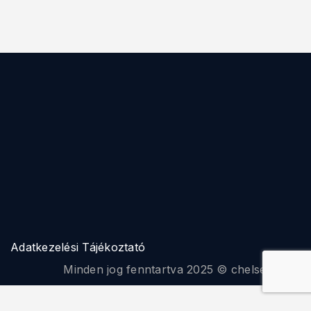
Adatkezelési Tájékoztató
Minden jog fenntartva 2025 © chelseafc.hu
WP Twitter Auto Publish
Powered By :
XYZScripts.com