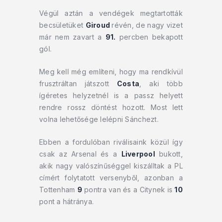
Végül aztán a vendégek megtartották
becsületüket
Giroud
révén, de nagy vizet
már nem zavart a
91.
percben bekapott
gól.
Meg kell még említeni, hogy ma rendkívül
frusztráltan játszott
Costa
, aki több
ígéretes helyzetnél is a passz helyett
rendre rossz döntést hozott. Most lett
volna lehetősége lelépni Sánchezt.
Ebben a fordulóban riválisaink közül így
csak az Arsenal és a
Liverpool
bukott,
akik nagy valószínűséggel kiszálltak a PL
címért folytatott versenyből, azonban a
Tottenham
9
pontra van és a Citynek is
10
pont a hátránya.