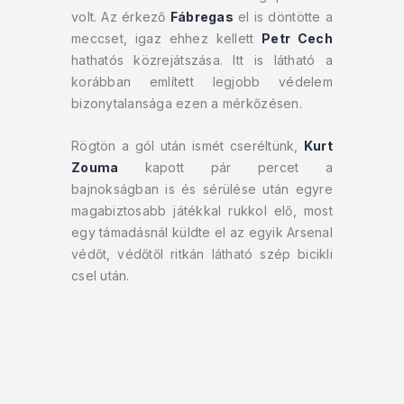
volt. Az érkező
Fábregas
el is döntötte a
meccset, igaz ehhez kellett
Petr Cech
hathatós közrejátszása. Itt is látható a
korábban említett legjobb védelem
bizonytalansága ezen a mérkőzésen.
Rögtön a gól után ismét cseréltünk,
Kurt
Zouma
kapott pár percet a
bajnokságban is és sérülése után egyre
magabiztosabb játékkal rukkol elő, most
egy támadásnál küldte el az egyik Arsenal
védőt, védőtől ritkán látható szép bicikli
csel után.