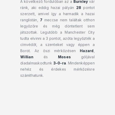
A következő fordulóban az a
Burnley
vár
ránk, aki eddig hazai pályán
28
pontot
szerzett, amivel így a harmadik a hazai
ranglistán,
7
meccse nem találtak otthon
legyőzőre és még döntetlent sem
játszottak. Legutóbb a Manchester City
tudta elvinni a 3 pontot, azóta legyőzték a
címvédőt, a szenteket vagy éppen a
Borot. Az őszi mérkőzésen
Hazard
,
Willian
és
Moses
góljával
diadalmaskodtunk
3-0-ra
. Mindenképpen
nehéz és érdekes mérkőzésre
számíthatunk.