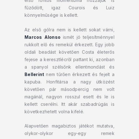
első fontos momentuma hozzájuk is
fűződött, igaz Courois és Luiz
könnyelműsége is kellett.
Az első gólra nem is kellett sokat várni,
Marcos Alonso
ismét jó teljesítménnyel
rukkolt elő és remekül érkezett. Egy jobb
oldali beadást követően Costa életerős
fejese a keresztlécről pattant ki, azonban
a spanyol szélsőnk ellentmondást és
Bellerint
nem tűrően érkezett és fejelt a
kapuba. Honfitársa a nagy ütközést
követően pár másodpercig nem volt
magánál, nagyon rosszul esett és le is
kellett cserélni. Itt akár szabadrúgás is
következhetett volna kifelé.
Alapvetően magabiztos játékot mutatva,
olykor-olykor egy-egy remek