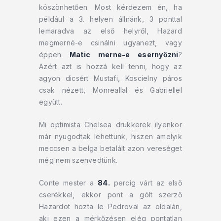
köszönhetően. Most kérdezem én, ha
például a 3. helyen állnánk, 3 ponttal
lemaradva az első helyről, Hazard
megmerné-e csinálni ugyanezt, vagy
éppen
Matic merne-e esernyőzni
?
Azért azt is hozzá kell tenni, hogy az
agyon dicsért Mustafi, Koscielny páros
csak nézett, Monreallal és Gabriellel
együtt.
Mi optimista Chelsea drukkerek ilyenkor
már nyugodtak lehettünk, hiszen amelyik
meccsen a belga betalált azon vereséget
még nem szenvedtünk.
Conte mester a
84.
percig várt az első
cserékkel, ekkor pont a gólt szerző
Hazardot hozta le Pedroval az oldalán,
aki ezen a mérkőzésen elég pontatlan