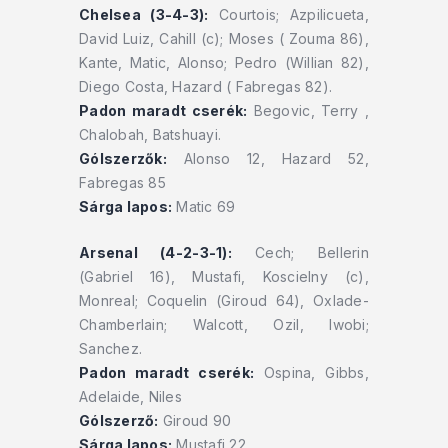
Chelsea (3-4-3):
Courtois; Azpilicueta,
David Luiz, Cahill (c); Moses ( Zouma 86),
Kante, Matic, Alonso; Pedro (Willian 82),
Diego Costa, Hazard ( Fabregas 82).
Padon maradt cserék:
Begovic, Terry ,
Chalobah, Batshuayi.
Gólszerzők:
Alonso 12, Hazard 52,
Fabregas 85
Sárga lapos:
Matic 69
Arsenal (4-2-3-1):
Cech; Bellerin
(Gabriel 16), Mustafi, Koscielny (c),
Monreal; Coquelin (Giroud 64), Oxlade-
Chamberlain; Walcott, Ozil, Iwobi;
Sanchez.
Padon maradt cserék:
Ospina, Gibbs,
Adelaide, Niles
Gólszerző:
Giroud 90
Sárga lapos:
Mustafi 22