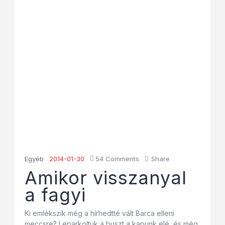
Egyéb
2014-01-30
54
Comments
Share
Amikor visszanyal
a fagyi
Ki emlékszik még a hírhedtté vált Barca elleni
meccsre? Leparkoltuk a buszt a kapunk elé, és még