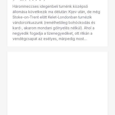
Hárommeccses idegenbeli turnénk középső
állomása következik ma délután: Kijev után, de még
Stoke-on-Trent előtt Kelet-Londonban turnézik
vándorcirkuszunk (remélhetőleg bohóckodás és
kard-, akarom mondani gólnyelés nélkül). Ahol a
negyedik fogadja a tizenegyediket, ott ritkán a
vendégcsapat az esélyes, márpedig most…