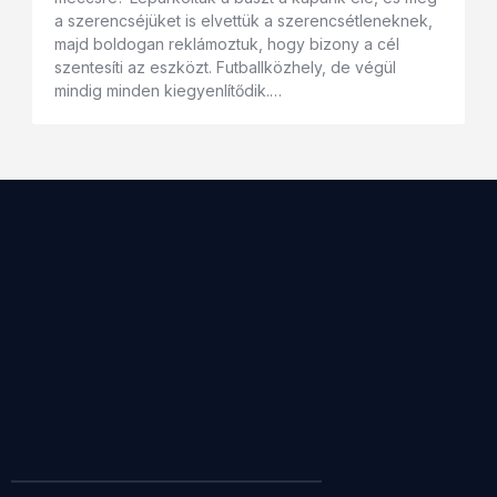
a szerencséjüket is elvettük a szerencsétleneknek,
majd boldogan reklámoztuk, hogy bizony a cél
szentesíti az eszközt. Futballközhely, de végül
mindig minden kiegyenlítődik.…