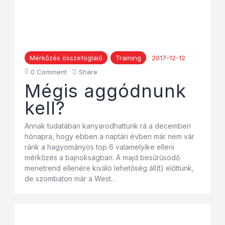
Mérkőzés összefoglaló
Training
2017-12-12
0
Comment
Share
Mégis aggódnunk
kell?
Annak tudatában kanyarodhattunk rá a decemberi
hónapra, hogy ebben a naptári évben már nem vár
ránk a hagyományos top 6 valamelyike elleni
mérkőzés a bajnokságban. A majd besűrűsödő
menetrend ellenére kiváló lehetőség áll(t) előttünk,
de szombaton már a West…