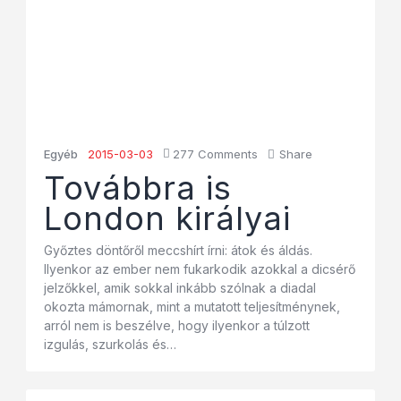
Egyéb
2015-03-03
277
Comments
Share
Továbbra is
London királyai
Győztes döntőről meccshírt írni: átok és áldás.
Ilyenkor az ember nem fukarkodik azokkal a dicsérő
jelzőkkel, amik sokkal inkább szólnak a diadal
okozta mámornak, mint a mutatott teljesítménynek,
arról nem is beszélve, hogy ilyenkor a túlzott
izgulás, szurkolás és…