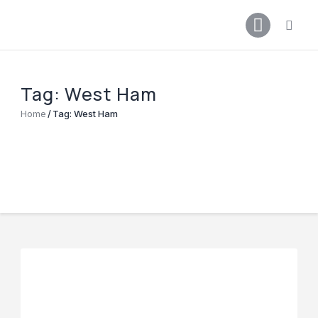
Főoldal
Podcast
Cikkek
Tag: West Ham
Premier League 26/27
Home
Tag: West Ham
Férfi Csapat
Női Csapat
Szurkolói klub