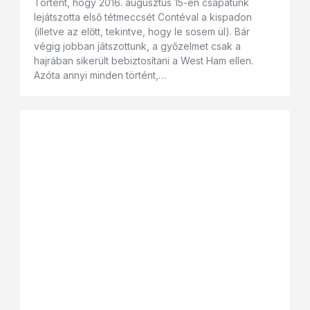
Történt, hogy 2016. augusztus 15-én csapatunk
lejátszotta első tétmeccsét Contéval a kispadon
(illetve az előtt, tekintve, hogy le sosem ül). Bár
végig jobban játszottunk, a győzelmet csak a
hajrában sikerült bebiztosítani a West Ham ellen.
Azóta annyi minden történt,…