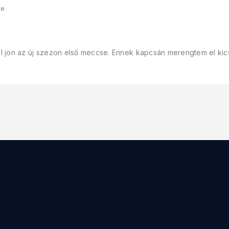
re
 jön az új szezon első meccse. Ennek kapcsán merengtem el kicsi