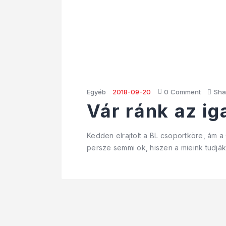
Egyéb
2018-09-20
0
Comment
Sha
Vár ránk az ig
Kedden elrajtolt a BL csoportköre, ám 
persze semmi ok, hiszen a mieink tudják,