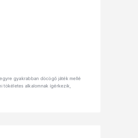
z egyre gyakrabban döcögő játék mellé
 tökéletes alkalomnak ígérkezik,