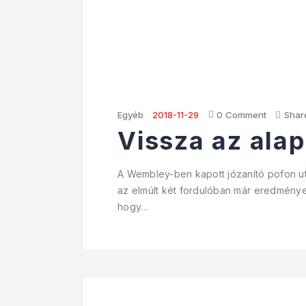
Egyéb
2018-11-29
0
Comment
Shar
Vissza az ala
A Wembley-ben kapott józanító pofon ut
az elmúlt két fordulóban már eredménye
hogy…