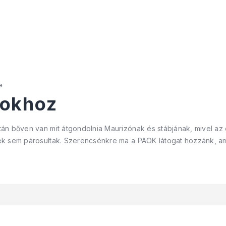
e
pokhoz
án bőven van mit átgondolnia Maurizónak és stábjának, mivel a
k sem párosultak. Szerencsénkre ma a PAOK látogat hozzánk, ami