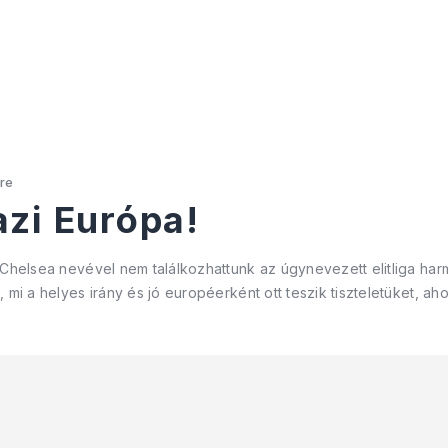
re
azi Európa!
a Chelsea nevével nem találkozhattunk az úgynevezett elitliga h
 mi a helyes irány és jó européerként ott teszik tiszteletüket, ah