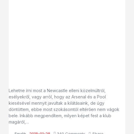
Lehetne írni most a Newcastle elleni közelmúltról,
esélyekről, vagy arról, hogy az Arsenal és a Pool
kiesésével mennyit javultak a kilátásaink, de úgy
döntöttem, ebbe most szokásomtól eltérően nem vágok
bele. Inkább megpendítem, milyen képet fest a klub
magáról,…
Egyéb
2018-01-28
340
Comments
Share