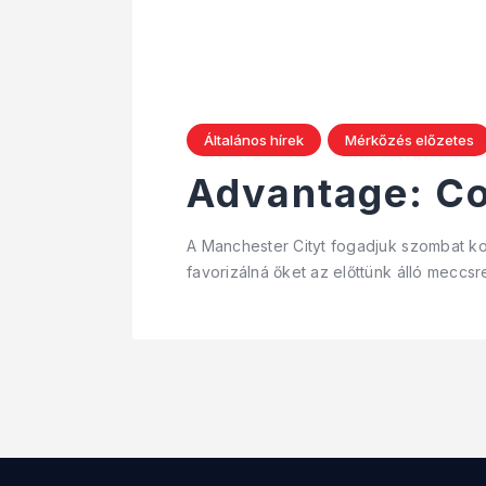
Általános hírek
Mérkőzés előzetes
Advantage: Co
A Manchester Cityt fogadjuk szombat ko
favorizálná őket az előttünk álló mecc