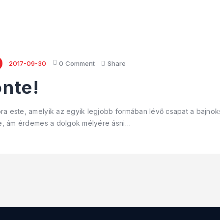
2017-09-30
0
Comment
Share
nte!
ra este, amelyik az egyik legjobb formában lévő csapat a bajno
sre, ám érdemes a dolgok mélyére ásni…