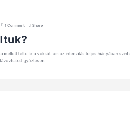
1
Comment
Share
ltuk?
mellett tette le a voksát, ám az intenzitás teljes hiányában szin
 távozhatott győztesen.