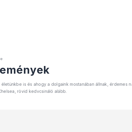
re
remények
i életünkbe is és ahogy a dolgaink mostanában állnak, érdemes n
Chelsea, rövid kedvcsináló alább.