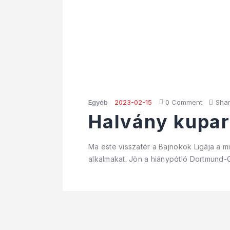
Egyéb
2023-02-15
0
Comment
Sha
Halvány kupa
Ma este visszatér a Bajnokok Ligája a m
alkalmakat. Jön a hiánypótló Dortmund-