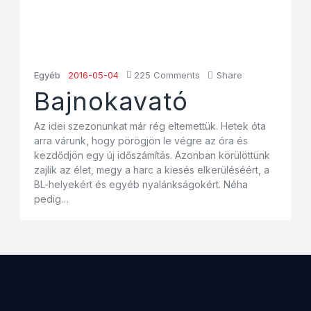
Egyéb
2016-05-04
225
Comments
Share
Bajnokavató
Az idei szezonunkat már rég eltemettük. Hetek óta
arra várunk, hogy pörögjön le végre az óra és
kezdődjön egy új időszámítás. Azonban körülöttünk
zajlik az élet, megy a harc a kiesés elkerüléséért, a
BL-helyekért és egyéb nyalánkságokért. Néha
pedig…