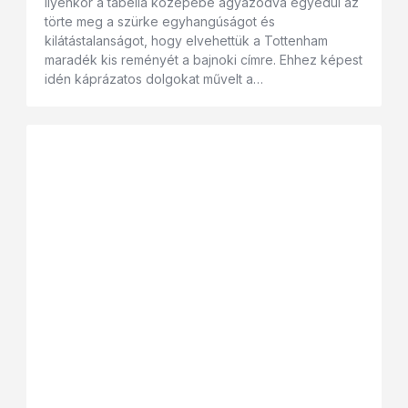
ilyenkor a tabella közepébe ágyazódva egyedül az
törte meg a szürke egyhangúságot és
kilátástalanságot, hogy elvehettük a Tottenham
maradék kis reményét a bajnoki címre. Ehhez képest
idén káprázatos dolgokat művelt a…