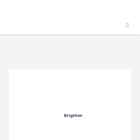
Főoldal
Podcast
Cikkek
Premier League 26/27
Férfi Csapat
Női Csapat
Szurkolói klub
Brighton