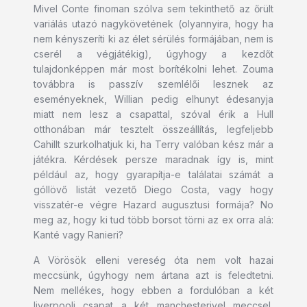
Mivel Conte finoman szólva sem tekinthető az őrült
variálás utazó nagykövetének (olyannyira, hogy ha
nem kényszeríti ki az élet sérülés formájában, nem is
cserél a végjátékig), úgyhogy a kezdőt
tulajdonképpen már most borítékolni lehet. Zouma
továbbra is passzív szemlélői lesznek az
eseményeknek, Willian pedig elhunyt édesanyja
miatt nem lesz a csapattal, szóval érik a Hull
otthonában már tesztelt összeállítás, legfeljebb
Cahillt szurkolhatjuk ki, ha Terry valóban kész már a
játékra. Kérdések persze maradnak így is, mint
például az, hogy gyarapítja-e találatai számát a
góllövő listát vezető Diego Costa, vagy hogy
visszatér-e végre Hazard augusztusi formája? No
meg az, hogy ki tud több borsot törni az ex orra alá:
Kanté vagy Ranieri?
A Vörösök elleni vereség óta nem volt hazai
meccsünk, úgyhogy nem ártana azt is feledtetni.
Nem mellékes, hogy ebben a fordulóban a két
liverpooli csapat a két manchesterivel meccsel,