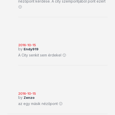
nézőpont kérdése. A city szempontjából pont ezért
🙂
2016-10-15
by
Endy919
A City senkit sem érdekel 🙂
2016-10-15
by
Zenzo
az egy másik nézőpont 🙂