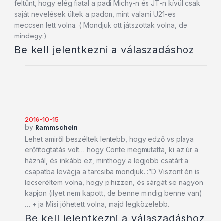
feltűnt, hogy elég fiatal a padi Michy-n és JT-n kívül csak
saját nevelések ültek a padon, mint valami U21-es
meccsen lett volna. ( Mondjuk ott játszottak volna, de
mindegy:)
Be kell jelentkezni a válaszadáshoz
2016-10-15
by
Rammschein
Lehet amiről beszéltek lentebb, hogy edző vs playa
erőfitogtatás volt… hogy Conte megmutatta, ki az úr a
háznál, és inkább ez, minthogy a legjobb csatárt a
csapatba levágja a tarcsiba mondjuk. :”D Viszont én is
lecseréltem volna, hogy pihizzen, és sárgát se nagyon
kapjon (ilyet nem kapott, de benne mindig benne van)
… + ja Misi jöhetett volna, majd legközelebb.
Be kell jelentkezni a válaszadáshoz