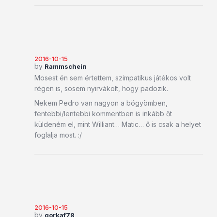
2016-10-15
by
Rammschein
Mosest én sem értettem, szimpatikus játékos volt
régen is, sosem nyirvákolt, hogy padozik.
Nekem Pedro van nagyon a bögyömben,
fentebbi/lentebbi kommentben is inkább őt
küldeném el, mint Williant… Matic… ő is csak a helyet
foglalja most. :/
2016-10-15
by
gorkaf78