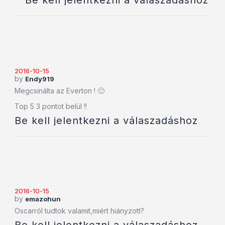
Be kell jelentkezni a válaszadáshoz
2016-10-15
by
Endy919
Megcsinálta az Everton ! 🙂
Top 5 3 pontot belül !!
Be kell jelentkezni a válaszadáshoz
2016-10-15
by
emazohun
Oscarról tudtok valamit,miért hiányzott?