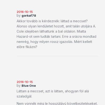
2016-10-15
by
gorkaf78
Akkor tovább is kérdeznék: láttad a meccset?
Alonso olyan lendületet hozott, amit talán utoljára A.
Cole idejében láthattunk a bal oldalon. Miatta
Hazard-ot sem tudták tartani. Erre a srácra mondtad
nemrég, hogy milyen rossz igazolás. Miért kellett
előre fikázni?
2016-10-15
by
Blue One
Láttam a meccset, azt is láttam, ahogyan föl alá
szaladgál.
Nem vonnék még le hosszútávú következtetéseket,