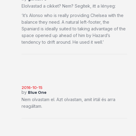
Elolvastad a cikket? Nem? Segítek, itt a lényeg:
‘it’s Alonso who is really providing Chelsea with the
balance they need. A natural left-footer, the
Spaniard is ideally suited to taking advantage of the
space opened up ahead of him by Hazard’s
tendency to drift around. He used it well.’
2016-10-15
by
Blue One
Nem olvastam el. Azt olvastam, amit írtál és arra
reagáltam.