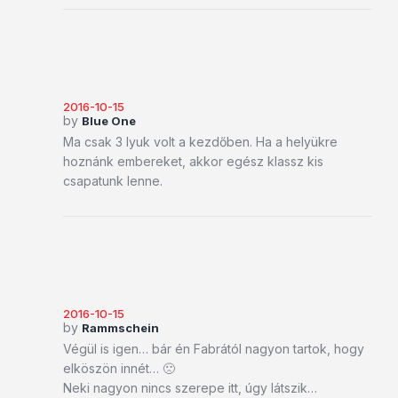
2016-10-15
by
Blue One
Ma csak 3 lyuk volt a kezdőben. Ha a helyükre
hoznánk embereket, akkor egész klassz kis
csapatunk lenne.
2016-10-15
by
Rammschein
Végül is igen… bár én Fabrától nagyon tartok, hogy
elköszön innét… 🙁
Neki nagyon nincs szerepe itt, úgy látszik…