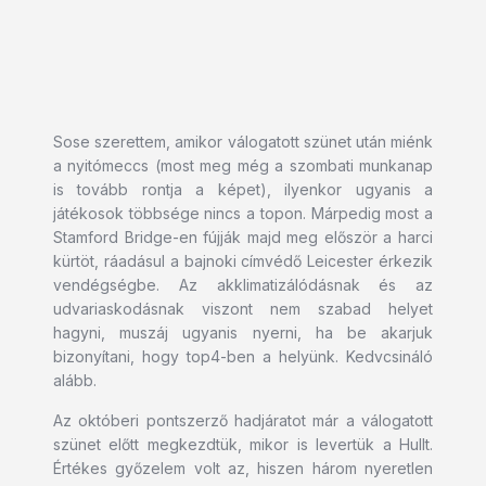
Sose szerettem, amikor válogatott szünet után miénk
a nyitómeccs (most meg még a szombati munkanap
is tovább rontja a képet), ilyenkor ugyanis a
játékosok többsége nincs a topon. Márpedig most a
Stamford Bridge-en fújják majd meg először a harci
kürtöt, ráadásul a bajnoki címvédő Leicester érkezik
vendégségbe. Az akklimatizálódásnak és az
udvariaskodásnak viszont nem szabad helyet
hagyni, muszáj ugyanis nyerni, ha be akarjuk
bizonyítani, hogy top4-ben a helyünk. Kedvcsináló
alább.
Az októberi pontszerző hadjáratot már a válogatott
szünet előtt megkezdtük, mikor is levertük a Hullt.
Értékes győzelem volt az, hiszen három nyeretlen