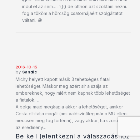
indul el az sem… :'(((( de otthon azt szoktam nézni.
fog a tököm a hörcsög csatornájáért szolgáltatót
váltani. 😀
2016-10-15
by
Sandic
Michy helyett kapott másik 3 tehetséges fiatal
lehetőséget. Máskor meg azért sír a szája az
embereknek, hogy miért nem kapnak több lehetőséget
a fiatalok….
A belga majd megkapja akkor a lehetőséget, amikor
Costa eltiltatja magát (ami valószínűleg már a MU elleni
meccsen meg fog történni), vagy akkor, ha szorosabb
az eredmény…
Be kell jelentkezni a válaszadáshoz