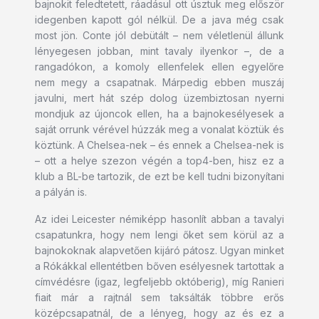
bajnokit feledtetett, ráadásul ott úsztuk meg először
idegenben kapott gól nélkül. De a java még csak
most jön. Conte jól debütált – nem véletlenül állunk
lényegesen jobban, mint tavaly ilyenkor –, de a
rangadókon, a komoly ellenfelek ellen egyelőre
nem megy a csapatnak. Márpedig ebben muszáj
javulni, mert hát szép dolog üzembiztosan nyerni
mondjuk az újoncok ellen, ha a bajnokesélyesek a
saját orrunk vérével húzzák meg a vonalat köztük és
köztünk. A Chelsea-nek – és ennek a Chelsea-nek is
– ott a helye szezon végén a top4-ben, hisz ez a
klub a BL-be tartozik, de ezt be kell tudni bizonyítani
a pályán is.
Az idei Leicester némiképp hasonlít abban a tavalyi
csapatunkra, hogy nem lengi őket sem körül az a
bajnokoknak alapvetően kijáró pátosz. Ugyan minket
a Rókákkal ellentétben bőven esélyesnek tartottak a
címvédésre (igaz, legfeljebb októberig), míg Ranieri
fiait már a rajtnál sem taksálták többre erős
középcsapatnál, de a lényeg, hogy az és ez a