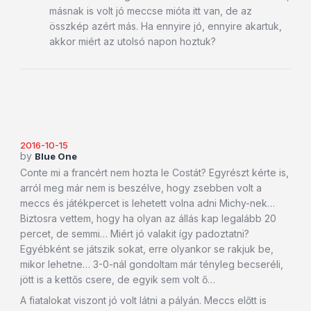
másnak is volt jó meccse mióta itt van, de az
összkép azért más. Ha ennyire jó, ennyire akartuk,
akkor miért az utolsó napon hoztuk?
2016-10-15
by
Blue One
Conte mi a francért nem hozta le Costát? Egyrészt kérte is,
arról meg már nem is beszélve, hogy zsebben volt a
meccs és játékpercet is lehetett volna adni Michy-nek…
Biztosra vettem, hogy ha olyan az állás kap legalább 20
percet, de semmi… Miért jó valakit így padoztatni?
Egyébként se játszik sokat, erre olyankor se rakjuk be,
mikor lehetne… 3-0-nál gondoltam már tényleg becseréli,
jött is a kettős csere, de egyik sem volt ő…
A fiatalokat viszont jó volt látni a pályán. Meccs előtt is