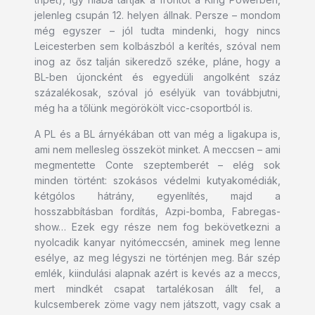
jelenleg csupán 12. helyen állnak. Persze – mondom
még egyszer – jól tudta mindenki, hogy nincs
Leicesterben sem kolbászból a kerítés, szóval nem
inog az ősz talján sikeredző széke, pláne, hogy a
BL-ben újoncként és egyedüli angolként száz
százalékosak, szóval jó esélyük van továbbjutni,
még ha a tőlünk megörökölt vicc-csoportból is.
A PL és a BL árnyékában ott van még a ligakupa is,
ami nem mellesleg összeköt minket. A meccsen – ami
megmentette Conte szeptemberét – elég sok
minden történt: szokásos védelmi kutyakomédiák,
kétgólos hátrány, egyenlítés, majd a
hosszabbításban fordítás, Azpi-bomba, Fabregas-
show… Ezek egy része nem fog bekövetkezni a
nyolcadik kanyar nyitómeccsén, aminek meg lenne
esélye, az meg légyszi ne történjen meg. Bár szép
emlék, kiindulási alapnak azért is kevés az a meccs,
mert mindkét csapat tartalékosan állt fel, a
kulcsemberek zöme vagy nem játszott, vagy csak a