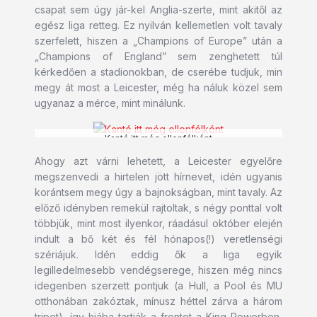
csapat sem úgy jár-kel Anglia-szerte, mint akitől az
egész liga retteg. Ez nyilván kellemetlen volt tavaly
szerfelett, hiszen a „Champions of Europe” után a
„Champions of England” sem zenghetett túl
kérkedően a stadionokban, de cserébe tudjuk, min
megy át most a Leicester, még ha náluk közel sem
ugyanaz a mérce, mint minálunk.
Kanté itt még ellenfélként
Ahogy azt várni lehetett, a Leicester egyelőre
megszenvedi a hirtelen jött hírnevet, idén ugyanis
korántsem megy úgy a bajnokságban, mint tavaly. Az
előző idényben remekül rajtoltak, s négy ponttal volt
többjük, mint most ilyenkor, ráadásul október elején
indult a bő két és fél hónapos(!) veretlenségi
szériájuk. Idén eddig ők a liga egyik
legilledelmesebb vendégserege, hiszen még nincs
idegenben szerzett pontjuk (a Hull, a Pool és MU
otthonában zakóztak, mínusz héttel zárva a három
tripet), így hiába tartják a frontot a King Powerben,