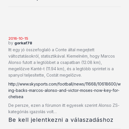
2016-10-15
by
gorkaf78
Itt egy jó összefoglaló a Conte által megejtett
változtatásokról, statisztikával. Kiemelném, hogy Marcos
Alonso futott a legtöbbet a csapatban (12.08 km),
megelőzve Kanté-t (11.94 km), és a legtöbb sprintet is a
spanyol teljesítette, Costát megelőzve.
http://www.skysports.com/football/news/11668/10618600/w
ing-backs-marcos-alonso-and-victor-moses-now-key-for-
chelsea
De persze, ezen a fórumon itt egyesek szerint Alonso ZS-
kategóriás igazolás volt…
Be kell jelentkezni a válaszadáshoz