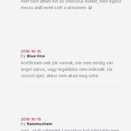
mert nem láttam ezt az ominózus esetet, mert egész
meccs alatt esett szét a streamem. 😀
2016-10-15
by
Blue One
AceStream-nek jók vannak, bár nem mindig van
angol sajnos, vagy legalábbis nem működik. Ha
viszont igen, akkor nem akad meg soha.
2016-10-15
by
Rammschein
igen…csak valamiért a mocskos koli hálózatán nem