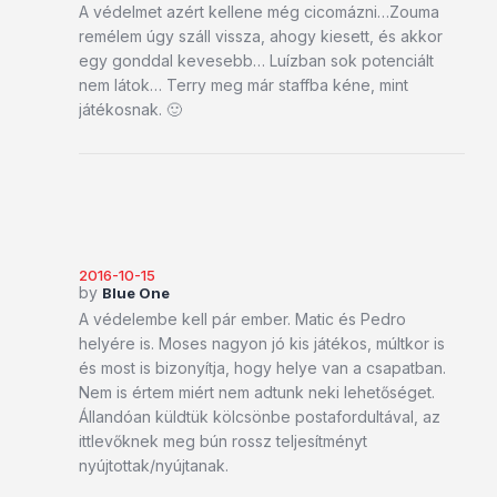
A védelmet azért kellene még cicomázni…Zouma
remélem úgy száll vissza, ahogy kiesett, és akkor
egy gonddal kevesebb… Luízban sok potenciált
nem látok… Terry meg már staffba kéne, mint
játékosnak. 🙂
2016-10-15
by
Blue One
A védelembe kell pár ember. Matic és Pedro
helyére is. Moses nagyon jó kis játékos, múltkor is
és most is bizonyítja, hogy helye van a csapatban.
Nem is értem miért nem adtunk neki lehetőséget.
Állandóan küldtük kölcsönbe postafordultával, az
ittlevőknek meg bún rossz teljesítményt
nyújtottak/nyújtanak.